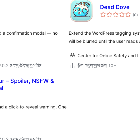
Dead Dove
གད
(0
)
འཇ
ཆ་
ཚང
nd a confirmation modal — no
Extend the WordPress tagging syst
will be blurred until the user reads
Center for Online Safety and L
7.0.2 ནང་དུ་ཚོད་ལྟ་བྱས་ཟིན།
སྒྲིག་འཇུག་བྱས་ཚད། 10+
r – Spoiler, NSFW &
al
d a click-to-reveal warning. One
7.0.2 ནང་དུ་ཚོད་ལྟ་བྱས་ཟིན།