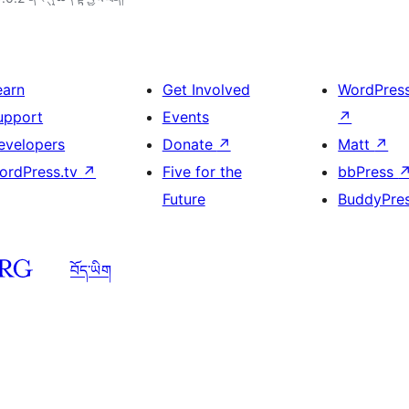
earn
Get Involved
WordPres
upport
Events
↗
evelopers
Donate
↗
Matt
↗
ordPress.tv
↗
Five for the
bbPress
Future
BuddyPre
བོད་ཡིག