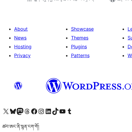
About
Showcase
L
News
Themes
S
Hosting
Plugins
D
Privacy
Patterns
W
Visit our X (formerly Twitter) account
Visit our Bluesky account
Visit our Mastodon account
Visit our Threads account
Visit our Facebook page
Visit our Instagram account
Visit our LinkedIn account
Visit our TikTok account
Visit our YouTube channel
Visit our Tumblr account
ཚབ་ཨང་ནི་སྙན་ངག་གོ།