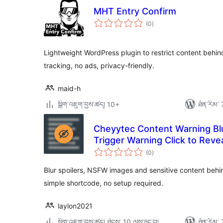
MHT Entry Confirm
གདེང་
(0
)
འཇོག་
ཆ་
ཚང་།
Lightweight WordPress plugin to restrict content behi
tracking, no ads, privacy-friendly.
maid-h
སྒྲིག་འཇུག་བྱས་ཚད། 10+
ཐོན་རིམ་ 
Cheyytec Content Warning Blu
Trigger Warning Click to Reve
གདེང་
(0
)
འཇོག་
ཆ་
ཚང་།
Blur spoilers, NSFW images and sensitive content behin
simple shortcode, no setup required.
laylon2021
སྒྲིག་འཇུག་བྱས་ཚད། ཐེངས་ 10 ལས་ཉུང་བ།
ཐོན་རིམ་ 