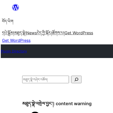
Skip
to
བོད་ཡིག
content
དཔེ་སྒྲོམ།
མཐུད་སྣེ།
News
ངེད་ཀྱི་སྐོར།
ཚོགས་པ།
Get WordPress
Get WordPress
Plugin Directory
བཤེར་
འཚོལ།
མཐུད་སྣེ་འགྲེལ་བྱང་།:
content warning