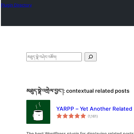
Plugin Directory
བཤེར་
འཚོལ།
མཐུད་སྣེ་འགྲེལ་བྱང་།:
contextual related posts
YARPP – Yet Another Related 
གདེང་
(1,161
)
འཇོག་
ཆ་
ཚང་།
The best WordPress plugin for displaying related posts.