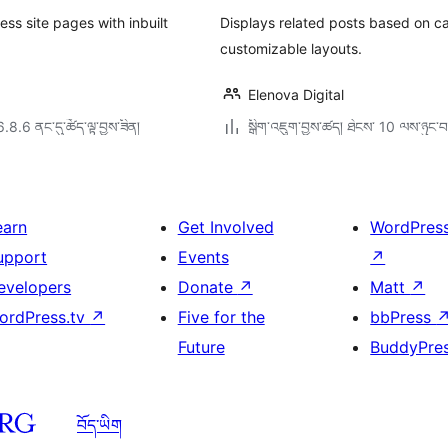
ཆ་
ཚང
ess site pages with inbuilt
Displays related posts based on c
customizable layouts.
Elenova Digital
6.8.6 ནང་དུ་ཚོད་ལྟ་བྱས་ཟིན།
སྒྲིག་འཇུག་བྱས་ཚད། ཐེངས་ 10 ལས་ཉུང་བ
earn
Get Involved
WordPres
upport
Events
↗
evelopers
Donate
↗
Matt
↗
ordPress.tv
↗
Five for the
bbPress
Future
BuddyPre
བོད་ཡིག