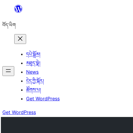
Skip
to
བོད་ཡིག
content
དཔེ་སྒྲོམ།
མཐུད་སྣེ།
News
ངེད་ཀྱི་སྐོར།
ཚོགས་པ།
Get WordPress
Get WordPress