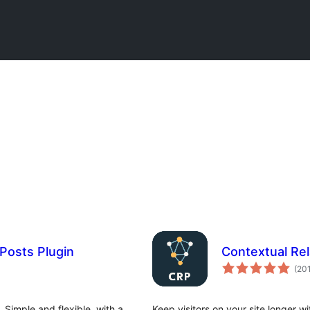
Posts Plugin
Contextual Re
(20
 Simple and flexible, with a
Keep visitors on your site longer wi