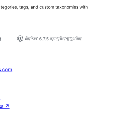
་།
ategories, tags, and custom taxonomies with
།
ཐོན་རིམ་ 6.7.5 ནང་དུ་ཚོད་ལྟ་བྱས་ཟིན།
s.com
↗
ss
↗