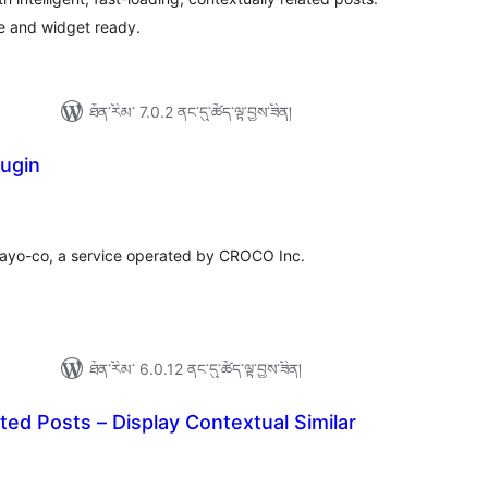
e and widget ready.
ཐོན་རིམ་ 7.0.2 ནང་དུ་ཚོད་ལྟ་བྱས་ཟིན།
ugin
ེང་
ོག་
་།
 kayo-co, a service operated by CROCO Inc.
ཐོན་རིམ་ 6.0.12 ནང་དུ་ཚོད་ལྟ་བྱས་ཟིན།
d Posts – Display Contextual Similar
ེང་
ོག་