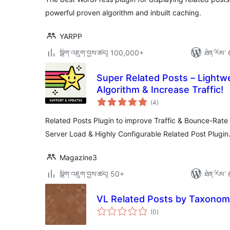
powerful proven algorithm and inbuilt caching.
YARPP
སྒྲིག་འཇུག་བྱས་ཚད། 100,000+
ཐོན་རིམ་ 
Super Related Posts – Lightw
Algorithm & Increase Traffic!
གདེང་
(4
)
འཇོག་
ཆ་
ཚང་།
Related Posts Plugin to improve Traffic & Bounce-Rate
Server Load & Highly Configurable Related Post Plugin
Magazine3
སྒྲིག་འཇུག་བྱས་ཚད། 50+
ཐོན་རིམ་ 
VL Related Posts by Taxono
གདེང་
(0
)
འཇོག་
ཆ་
ཚང་།