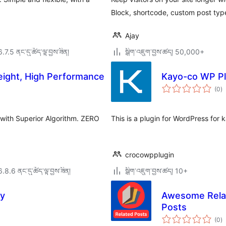
Block, shortcode, custom post typ
Ajay
6.7.5 ནང་དུ་ཚོད་ལྟ་བྱས་ཟིན།
སྒྲིག་འཇུག་བྱས་ཚད། 50,000+
eight, High Performance
Kayo-co WP Pl
གད
(0
)
འཇ
ཆ་
ཚང
 with Superior Algorithm. ZERO
This is a plugin for WordPress for
.
crocowpplugin
6.8.6 ནང་དུ་ཚོད་ལྟ་བྱས་ཟིན།
སྒྲིག་འཇུག་བྱས་ཚད། 10+
my
Awesome Relate
Posts
གད
(0
)
འཇ