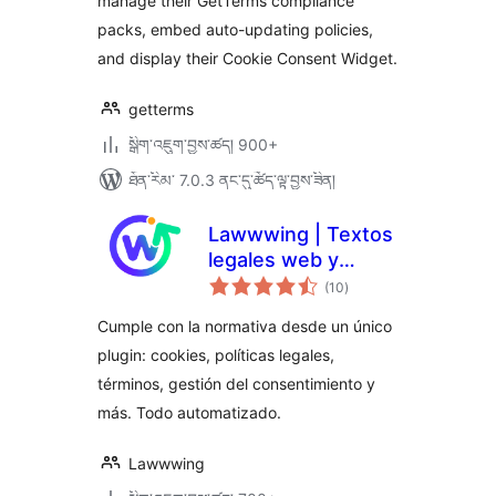
manage their GetTerms compliance
packs, embed auto-updating policies,
and display their Cookie Consent Widget.
getterms
སྒྲིག་འཇུག་བྱས་ཚད། 900+
ཐོན་རིམ་ 7.0.3 ནང་དུ་ཚོད་ལྟ་བྱས་ཟིན།
Lawwwing | Textos
legales web y
གདེང་
Banner de cookies
(10
)
འཇོག་
ཆ་
ཚང་།
Cumple con la normativa desde un único
plugin: cookies, políticas legales,
términos, gestión del consentimiento y
más. Todo automatizado.
Lawwwing