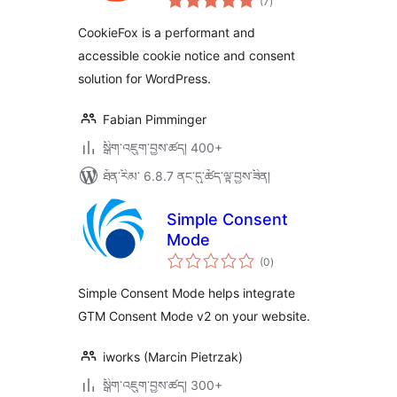
(7
)
འཇོག་
ཆ་
ཚང་།
CookieFox is a performant and
accessible cookie notice and consent
solution for WordPress.
Fabian Pimminger
སྒྲིག་འཇུག་བྱས་ཚད། 400+
ཐོན་རིམ་ 6.8.7 ནང་དུ་ཚོད་ལྟ་བྱས་ཟིན།
Simple Consent
Mode
གདེང་
(0
)
འཇོག་
ཆ་
ཚང་།
Simple Consent Mode helps integrate
GTM Consent Mode v2 on your website.
iworks (Marcin Pietrzak)
སྒྲིག་འཇུག་བྱས་ཚད། 300+