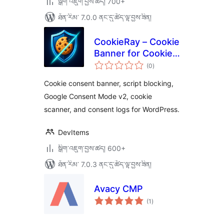
སྒྲིག་འཇུག་བྱས་ཚད། 700+
ཐོན་རིམ་ 7.0.0 ནང་དུ་ཚོད་ལྟ་བྱས་ཟིན།
CookieRay – Cookie
Banner for Cookie
གདེང་
Consent
(0
)
འཇོག་
ཆ་
(GDPR/CCPA
ཚང་།
Cookie consent banner, script blocking,
Compliant)
Google Consent Mode v2, cookie
scanner, and consent logs for WordPress.
DevItems
སྒྲིག་འཇུག་བྱས་ཚད། 600+
ཐོན་རིམ་ 7.0.3 ནང་དུ་ཚོད་ལྟ་བྱས་ཟིན།
Avacy CMP
གདེང་
(1
)
འཇོག་
ཆ་
ཚང་།