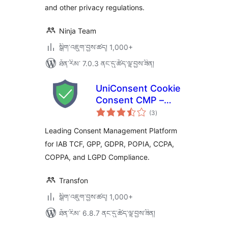
and other privacy regulations.
Ninja Team
སྒྲིག་འཇུག་བྱས་ཚད། 1,000+
ཐོན་རིམ་ 7.0.3 ནང་དུ་ཚོད་ལྟ་བྱས་ཟིན།
UniConsent Cookie
Consent CMP –
གདེང་
Consent Manager
(3
)
འཇོག་
ཆ་
ཚང་།
Leading Consent Management Platform
for IAB TCF, GPP, GDPR, POPIA, CCPA,
COPPA, and LGPD Compliance.
Transfon
སྒྲིག་འཇུག་བྱས་ཚད། 1,000+
ཐོན་རིམ་ 6.8.7 ནང་དུ་ཚོད་ལྟ་བྱས་ཟིན།