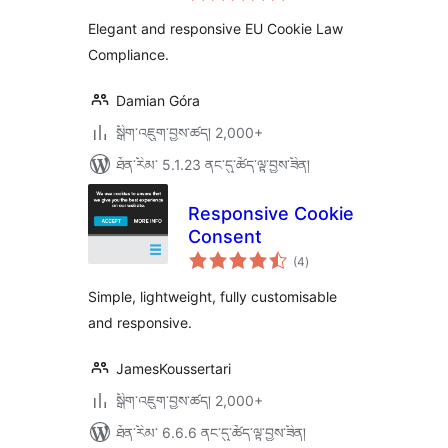
ཆ་
ཚང་།
Elegant and responsive EU Cookie Law
Compliance.
Damian Góra
སྒྲིག་འཇུག་བྱས་ཚད། 2,000+
ཐོན་རིམ་ 5.1.23 ནང་དུ་ཚོད་ལྟ་བྱས་ཟིན།
Responsive Cookie
Consent
གདེང་
(4
)
འཇོག་
ཆ་
ཚང་།
Simple, lightweight, fully customisable
and responsive.
JamesKoussertari
སྒྲིག་འཇུག་བྱས་ཚད། 2,000+
ཐོན་རིམ་ 6.6.6 ནང་དུ་ཚོད་ལྟ་བྱས་ཟིན།