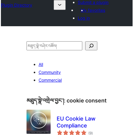
Submit a plugin
Plugin Directory
My favorites
Log in
བཤེར་
འཚོལ།
All
Community
Commercial
མཐུད་སྣེ་འགྲེལ་བྱང་།:
cookie consent
EU Cookie Law
Compliance
གདེང་
(9
)
འཇོག་