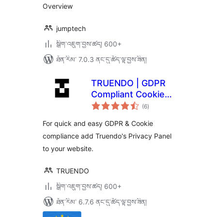
Overview
jumptech
སྒྲིག་འཇུག་བྱས་ཚད། 600+
ཐོན་རིམ་ 7.0.3 ནང་དུ་ཚོད་ལྟ་བྱས་ཟིན།
TRUENDO | GDPR
Compliant Cookie
གདེང་
Manager
(6
)
འཇོག་
ཆ་
ཚང་།
For quick and easy GDPR & Cookie
compliance add Truendo's Privacy Panel
to your website.
TRUENDO
སྒྲིག་འཇུག་བྱས་ཚད། 600+
ཐོན་རིམ་ 6.7.6 ནང་དུ་ཚོད་ལྟ་བྱས་ཟིན།