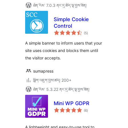
ཐོན་རིམ་ 7.0.3 ནང་དུ་ཚོད་ལྟ་བྱས་ཟིན།
Simple Cookie
Control
གདེང་
(5
)
འཇོག་
ཆ་
ཚང་།
A simple banner to inform users that your
site uses cookies and blocks them until
the visitor accepts.
sumapress
སྒྲིག་འཇུག་བྱས་ཚད། 200+
ཐོན་རིམ་ 5.3.22 ནང་དུ་ཚོད་ལྟ་བྱས་ཟིན།
Mini WP GDPR
གདེང་
(6
)
འཇོག་
ཆ་
ཚང་།
A lightweight and easy-to-use tool to