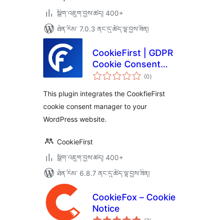
སྒྲིག་འཇུག་བྱས་ཚད། 400+
ཐོན་རིམ་ 7.0.3 ནང་དུ་ཚོད་ལྟ་བྱས་ཟིན།
CookieFirst | GDPR
Cookie Consent
གདེང་
Banner
(0
)
འཇོག་
ཆ་
ཚང་།
This plugin integrates the CookfieFirst
cookie consent manager to your
WordPress website.
CookieFirst
སྒྲིག་འཇུག་བྱས་ཚད། 400+
ཐོན་རིམ་ 6.8.7 ནང་དུ་ཚོད་ལྟ་བྱས་ཟིན།
CookieFox – Cookie
Notice
གདེང་