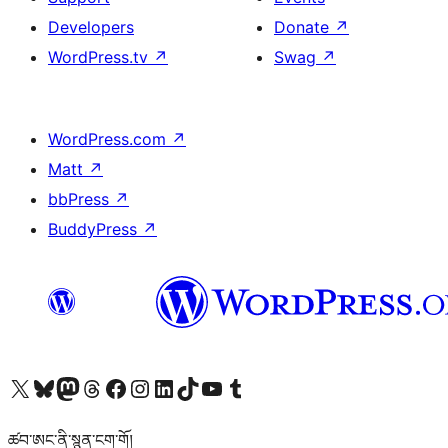
Developers
Donate
↗
WordPress.tv
↗
Swag
↗
WordPress.com
↗
Matt
↗
bbPress
↗
BuddyPress
↗
Visit our X (formerly Twitter) account
Visit our Bluesky account
Visit our Mastodon account
Visit our Threads account
Visit our Facebook page
Visit our Instagram account
Visit our LinkedIn account
Visit our TikTok account
Visit our YouTube channel
Visit our Tumblr account
ཚབ་ཨང་ནི་སྙན་ངག་གོ།