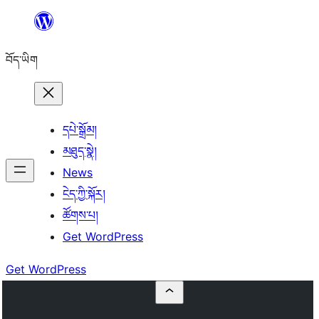
Skip
to
བོད་ཡིག
content
དཔེ་སྒྲོམ།
མཐུད་སྣེ།
News
ངེད་ཀྱི་སྐོར།
ཚོགས་པ།
Get WordPress
Get WordPress