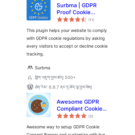
Surbma | GDPR
Proof Cookie
གདེང་
Consent & Notice
(11
)
འཇོག་
ཆ་
Bar
ཚང་།
This plugin helps your website to comply
with GDPR cookie regulations by asking
every visitors to accept or decline cookie
tracking.
Surbma
སྒྲིག་འཇུག་བྱས་ཚད། 500+
ཐོན་རིམ་ 6.8.7 ནང་དུ་ཚོད་ལྟ་བྱས་ཟིན།
Awesome GDPR
Compliant Cookie
གདེང་
Consent and Notice
(3
)
འཇོག་
ཆ་
ཚང་།
Awesome way to setup GDPR Cookie
Consent Banner and customize with live