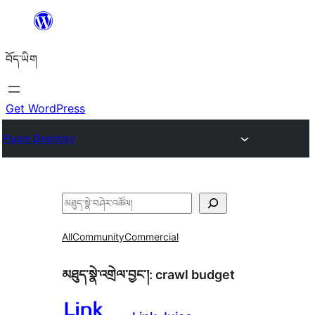
Skip
to
བོད་ཡིག
content
Get WordPress
Plugin Directory
བཤེར་
འཚོལ།
All
Community
Commercial
མཐུད་སྣེ་འགྲེལ་བྱང་།:
crawl budget