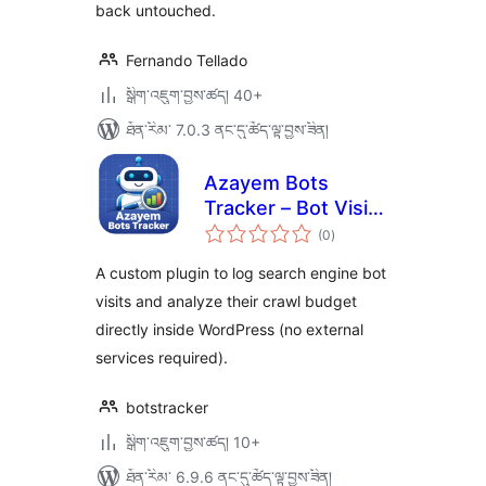
back untouched.
Fernando Tellado
སྒྲིག་འཇུག་བྱས་ཚད། 40+
ཐོན་རིམ་ 7.0.3 ནང་དུ་ཚོད་ལྟ་བྱས་ཟིན།
Azayem Bots
Tracker – Bot Visits
གདེང་
Logger
(0
)
འཇོག་
ཆ་
ཚང་།
A custom plugin to log search engine bot
visits and analyze their crawl budget
directly inside WordPress (no external
services required).
botstracker
སྒྲིག་འཇུག་བྱས་ཚད། 10+
ཐོན་རིམ་ 6.9.6 ནང་དུ་ཚོད་ལྟ་བྱས་ཟིན།