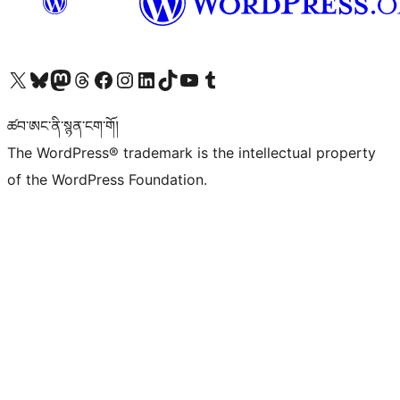
Visit our X (formerly Twitter) account
Visit our Bluesky account
Visit our Mastodon account
Visit our Threads account
Visit our Facebook page
Visit our Instagram account
Visit our LinkedIn account
Visit our TikTok account
Visit our YouTube channel
Visit our Tumblr account
ཚབ་ཨང་ནི་སྙན་ངག་གོ།
The WordPress® trademark is the intellectual property
of the WordPress Foundation.