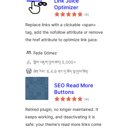
Link Juice
Optimizer
གདེང་
(4
)
འཇོག་
ཆ་
ཚང་།
Replace links with a clickable <span>
tag, add the nofollow attribute or remove
the href attribute to optimize link juice.
Fede Gómez
སྒྲིག་འཇུག་བྱས་ཚད། 5,000+
ཐོན་རིམ་ 6.4.9 ནང་དུ་ཚོད་ལྟ་བྱས་ཟིན།
SEO Read More
Buttons
གདེང་
(4
)
འཇོག་
ཆ་
ཚང་།
Retired plugin, no longer maintained. It
keeps working, and deactivating it is
safe: your theme's read more links come