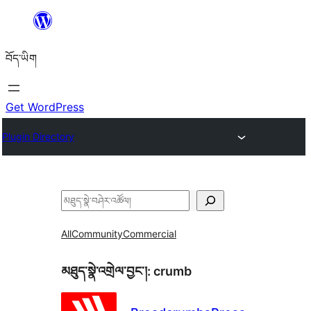
Skip
to
བོད་ཡིག
content
Get WordPress
Plugin Directory
བཤེར་
འཚོལ།
All
Community
Commercial
མཐུད་སྣེ་འགྲེལ་བྱང་།:
crumb