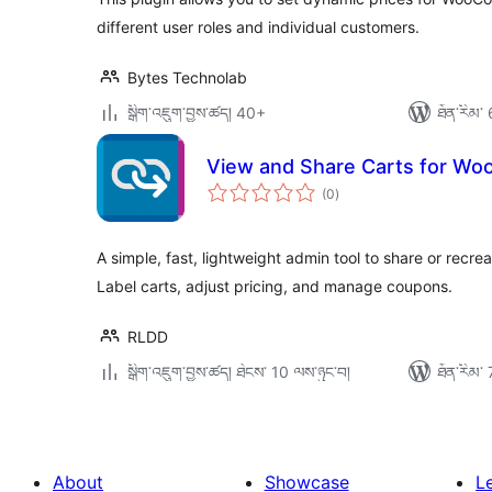
different user roles and individual customers.
Bytes Technolab
སྒྲིག་འཇུག་བྱས་ཚད། 40+
ཐོན་རིམ་ 
View and Share Carts for W
གདེང་
(0
)
འཇོག་
ཆ་
ཚང་།
A simple, fast, lightweight admin tool to share or rec
Label carts, adjust pricing, and manage coupons.
RLDD
སྒྲིག་འཇུག་བྱས་ཚད། ཐེངས་ 10 ལས་ཉུང་བ།
ཐོན་རིམ་ 
About
Showcase
L