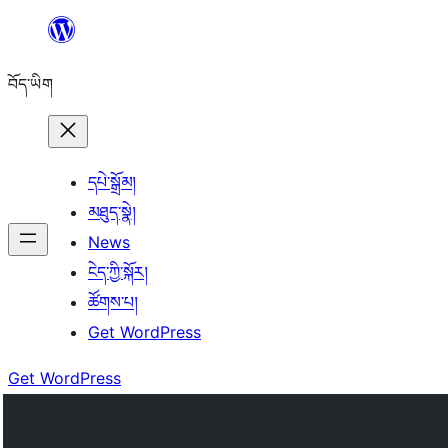
Skip
to
བོད་ཡིག
content
དཔེ་སྒྲོམ།
མཐུད་སྣེ།
News
ངེད་ཀྱི་སྐོར།
ཚོགས་པ།
Get WordPress
Get WordPress