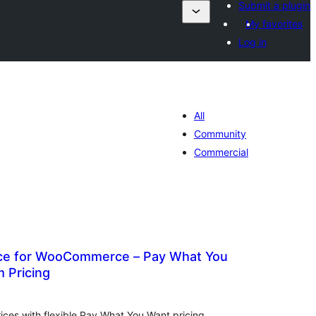
Submit a plugin
My favorites
Log in
All
Community
Commercial
ce for WooCommerce – Pay What You
 Pricing
ེང་
ོག་
་།
rices with flexible Pay What You Want pricing,