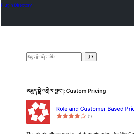
Plugin Directory
བཤེར་
འཚོལ།
མཐུད་སྣེ་འགྲེལ་བྱང་།:
Custom Pricing
Role and Customer Based Pr
གདེང་
(1
)
འཇོག་
ཆ་
ཚང་།
This plugin allows you to set dynamic prices for Wo