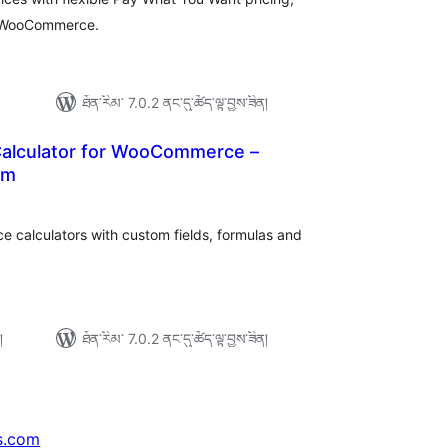
r WooCommerce.
ཐོན་རིམ་ 7.0.2 ནང་དུ་ཚོད་ལྟ་བྱས་ཟིན།
alculator for WooCommerce –
om
ེང་
ོག་
་།
calculators with custom fields, formulas and
།
ཐོན་རིམ་ 7.0.2 ནང་དུ་ཚོད་ལྟ་བྱས་ཟིན།
s.com