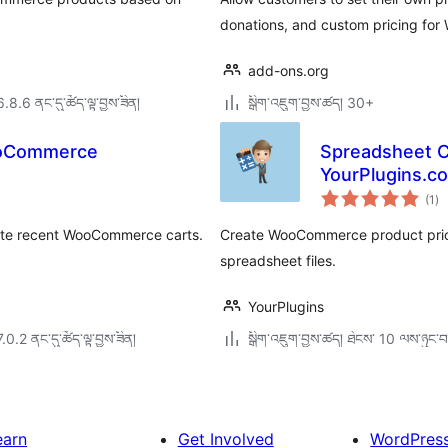
donations, and custom pricing fo
add-ons.org
6.8.6 ནང་དུ་ཚོད་ལྟ་བྱས་ཟིན།
སྒྲིག་འཇུག་བྱས་ཚད། 30+
ooCommerce
Spreadsheet C
YourPlugins.c
གད
(1
)
འཇ
ཆ་
ཚང
reate recent WooCommerce carts.
Create WooCommerce product price 
spreadsheet files.
YourPlugins
7.0.2 ནང་དུ་ཚོད་ལྟ་བྱས་ཟིན།
སྒྲིག་འཇུག་བྱས་ཚད། ཐེངས་ 10 ལས་ཉུང་བ
earn
Get Involved
WordPres