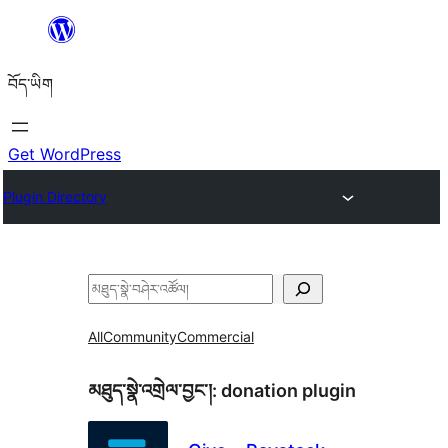
Skip
to
བོད་ཡིག
content
Get WordPress
Plugin Directory
བཤེར་
འཚོལ།
All
Community
Commercial
མཐུད་སྣེ་འགྲེལ་བྱང་།:
donation plugin