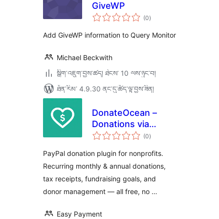
GiveWP
གདེང་
(0
)
འཇོག་
ཆ་
ཚང་།
Add GiveWP information to Query Monitor
Michael Beckwith
སྒྲིག་འཇུག་བྱས་ཚད། ཐེངས་ 10 ལས་ཉུང་བ།
ཐོན་རིམ་ 4.9.30 ནང་དུ་ཚོད་ལྟ་བྱས་ཟིན།
DonateOcean –
Donations via
གདེང་
PayPal
(0
)
འཇོག་
ཆ་
ཚང་།
PayPal donation plugin for nonprofits.
Recurring monthly & annual donations,
tax receipts, fundraising goals, and
donor management — all free, no …
Easy Payment