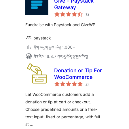
Give – Paystack
Gateway
གདེང་
(3
)
འཇོག་
ཆ་
ཚང་།
Fundraise with Paystack and GiveWP.
paystack
སྒྲིག་འཇུག་བྱས་ཚད། 1,000+
ཐོན་རིམ་ 6.8.7 ནང་དུ་ཚོད་ལྟ་བྱས་ཟིན།
Donation or Tip For
WooCommerce
གདེང་
(2
)
འཇོག་
ཆ་
ཚང་།
Let WooCommerce customers add a
donation or tip at cart or checkout.
Choose predefined amounts or a free-
text input, fixed or percentage, with full
st …