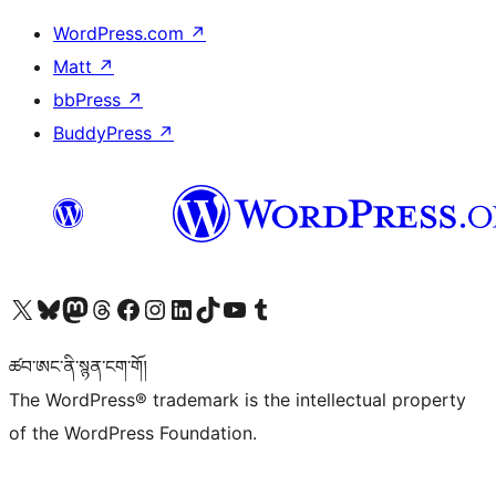
WordPress.com
↗
Matt
↗
bbPress
↗
BuddyPress
↗
Visit our X (formerly Twitter) account
Visit our Bluesky account
Visit our Mastodon account
Visit our Threads account
Visit our Facebook page
Visit our Instagram account
Visit our LinkedIn account
Visit our TikTok account
Visit our YouTube channel
Visit our Tumblr account
ཚབ་ཨང་ནི་སྙན་ངག་གོ།
The WordPress® trademark is the intellectual property
of the WordPress Foundation.