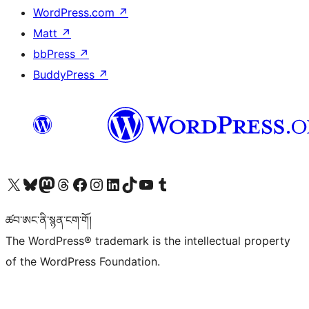
WordPress.com
↗
Matt
↗
bbPress
↗
BuddyPress
↗
Visit our X (formerly Twitter) account
Visit our Bluesky account
Visit our Mastodon account
Visit our Threads account
Visit our Facebook page
Visit our Instagram account
Visit our LinkedIn account
Visit our TikTok account
Visit our YouTube channel
Visit our Tumblr account
ཚབ་ཨང་ནི་སྙན་ངག་གོ།
The WordPress® trademark is the intellectual property
of the WordPress Foundation.