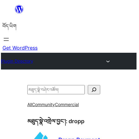
Skip
to
བོད་ཡིག
content
Get WordPress
Plugin Directory
བཤེར་
འཚོལ།
All
Community
Commercial
མཐུད་སྣེ་འགྲེལ་བྱང་།:
dropp