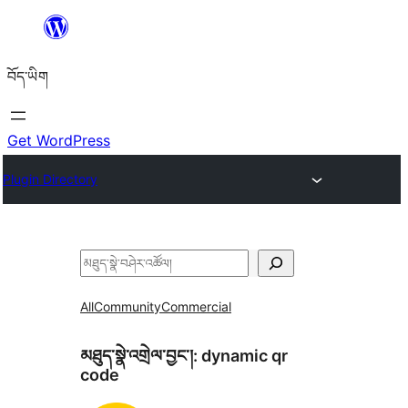
Skip
to
བོད་ཡིག
content
Get WordPress
Plugin Directory
བཤེར་
འཚོལ།
All
Community
Commercial
མཐུད་སྣེ་འགྲེལ་བྱང་།:
dynamic qr
code