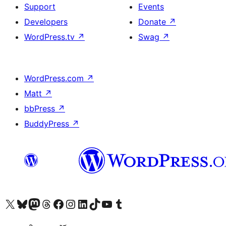
Support
Events
Developers
Donate
↗
WordPress.tv
↗
Swag
↗
WordPress.com
↗
Matt
↗
bbPress
↗
BuddyPress
↗
Visit our X (formerly Twitter) account
Visit our Bluesky account
Visit our Mastodon account
Visit our Threads account
Visit our Facebook page
Visit our Instagram account
Visit our LinkedIn account
Visit our TikTok account
Visit our YouTube channel
Visit our Tumblr account