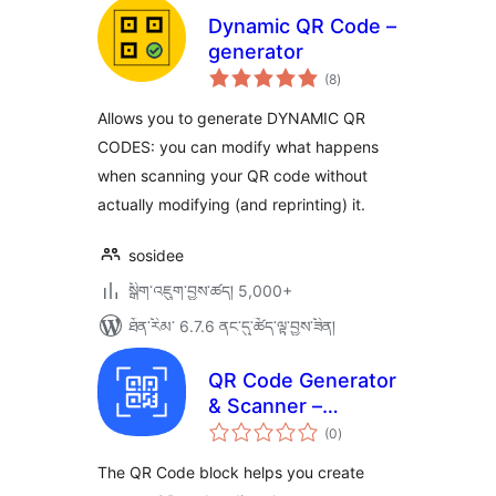
Dynamic QR Code –
generator
གདེང་
(8
)
འཇོག་
ཆ་
ཚང་།
Allows you to generate DYNAMIC QR
CODES: you can modify what happens
when scanning your QR code without
actually modifying (and reprinting) it.
sosidee
སྒྲིག་འཇུག་བྱས་ཚད། 5,000+
ཐོན་རིམ་ 6.7.6 ནང་དུ་ཚོད་ལྟ་བྱས་ཟིན།
QR Code Generator
& Scanner –
གདེང་
Dynamic QR Codes
(0
)
འཇོག་
ཆ་
for WordPress
ཚང་།
The QR Code block helps you create