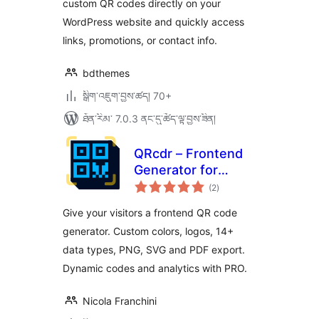
custom QR codes directly on your
WordPress website and quickly access
links, promotions, or contact info.
bdthemes
སྒྲིག་འཇུག་བྱས་ཚད། 70+
ཐོན་རིམ་ 7.0.3 ནང་དུ་ཚོད་ལྟ་བྱས་ཟིན།
QRcdr – Frontend
Generator for
གདེང་
Custom and
(2
)
འཇོག་
ཆ་
Dynamic QR Codes
ཚང་།
Give your visitors a frontend QR code
generator. Custom colors, logos, 14+
data types, PNG, SVG and PDF export.
Dynamic codes and analytics with PRO.
Nicola Franchini