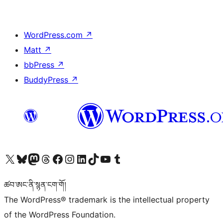
WordPress.com
↗
Matt
↗
bbPress
↗
BuddyPress
↗
Visit our X (formerly Twitter) account
Visit our Bluesky account
Visit our Mastodon account
Visit our Threads account
Visit our Facebook page
Visit our Instagram account
Visit our LinkedIn account
Visit our TikTok account
Visit our YouTube channel
Visit our Tumblr account
ཚབ་ཨང་ནི་སྙན་ངག་གོ།
The WordPress® trademark is the intellectual property
of the WordPress Foundation.