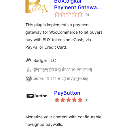
BUX.digital
Payment Gateway
གདེང་
for WooCommerce
(0
)
འཇོག་
ཆ་
ཚང་།
This plugin implements a payment
gateway for WooCommerce to let buyers
pay with BUX tokens on eCash, via
PayPal or Credit Card.
Badger LLC
སྒྲིག་འཇུག་བྱས་ཚད། ཐེངས་ 10 ལས་ཉུང་བ།
ཐོན་རིམ་ 6.1.11 ནང་དུ་ཚོད་ལྟ་བྱས་ཟིན།
PayButton
གདེང་
(1
)
འཇོག་
ཆ་
ཚང་།
Monetize your content with configurable
no-signup paywalls.