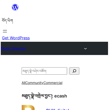
Skip
to
བོད་ཡིག
content
Get WordPress
Plugin Directory
བཤེར་
འཚོལ།
All
Community
Commercial
མཐུད་སྣེ་འགྲེལ་བྱང་།:
ecash