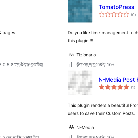
TomatoPress
གད
(0
)
འཇ
ཆ་
ཚང
 & pages
Do you like time-management techn
this plugin!!!!
Tizionario
3.0.5 ནང་དུ་ཚོད་ལྟ་བྱས་ཟིན།
སྒྲིག་འཇུག་བྱས་ཚད། 10+
N-Media Post 
གད
(1
)
འཇ
ཆ་
ཚང
This plugin renders a beautiful Fron
users to save their Custom Posts.
N-Media
0.2 ནང་དུ་ཚོད་ལྟ་བྱས་ཟིན།
སྒྲིག་འཇུག་བྱས་ཚད། 10+