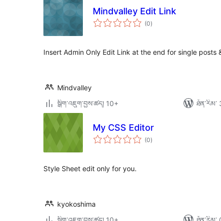
Mindvalley Edit Link
གདེང་
(0
)
འཇོག་
ཆ་
ཚང་།
Insert Admin Only Edit Link at the end for single posts
Mindvalley
སྒྲིག་འཇུག་བྱས་ཚད། 10+
ཐོན་རིམ་ 
My CSS Editor
གདེང་
(0
)
འཇོག་
ཆ་
ཚང་།
Style Sheet edit only for you.
kyokoshima
སྒྲིག་འཇུག་བྱས་ཚད། 10+
ཐོན་རིམ་ 