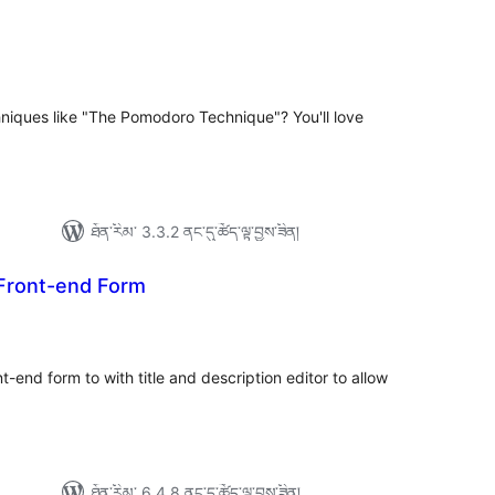
ེང་
ོག་
་།
iques like "The Pomodoro Technique"? You'll love
ཐོན་རིམ་ 3.3.2 ནང་དུ་ཚོད་ལྟ་བྱས་ཟིན།
Front-end Form
ེང་
ོག་
་།
t-end form to with title and description editor to allow
ཐོན་རིམ་ 6.4.8 ནང་དུ་ཚོད་ལྟ་བྱས་ཟིན།