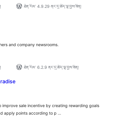
།
ཐོན་རིམ་ 4.9.29 ནང་དུ་ཚོད་ལྟ་བྱས་ཟིན།
ེང་
ོག་
་།
ishers and company newsrooms.
།
ཐོན་རིམ་ 6.2.9 ནང་དུ་ཚོད་ལྟ་བྱས་ཟིན།
radise
ེང་
ོག་
་།
o improve sale incentive by creating rewarding goals
nd apply points according to p …