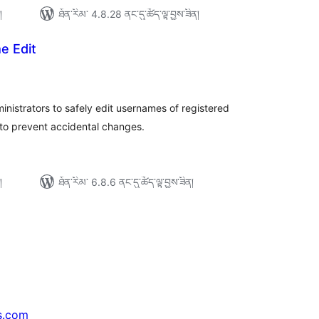
།
ཐོན་རིམ་ 4.8.28 ནང་དུ་ཚོད་ལྟ་བྱས་ཟིན།
e Edit
ེང་
ོག་
་།
inistrators to safely edit usernames of registered
 to prevent accidental changes.
།
ཐོན་རིམ་ 6.8.6 ནང་དུ་ཚོད་ལྟ་བྱས་ཟིན།
s.com