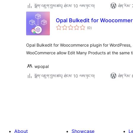
སྒྲིག་འཇུག་བྱས་ཚད། ཐེངས་ 10 ལས་ཉུང་བ།
ཐོན་རིམ་ 
Opal Bulkedit for Woocomme
གདེང་
(0
)
འཇོག་
ཆ་
ཚང་།
Opal Bulkedit for Woocommerce plugin for WordPress,
WooCommerce allow Edit Many Products at the same tim
wpopal
སྒྲིག་འཇུག་བྱས་ཚད། ཐེངས་ 10 ལས་ཉུང་བ།
ཐོན་རིམ་ 
Posts
pagination
About
Showcase
L