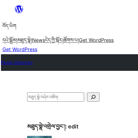
Skip
to
བོད་ཡིག
content
དཔེ་སྒྲོམ།
མཐུད་སྣེ།
News
ངེད་ཀྱི་སྐོར།
ཚོགས་པ།
Get WordPress
Get WordPress
Plugin Directory
བཤེར་
འཚོལ།
མཐུད་སྣེ་འགྲེལ་བྱང་།:
edit