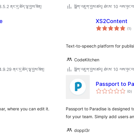
3.5.2 ནང་དུ་ཚོད་ལྟ་བྱས་ཟིན།
སྒྲིག་འཇུག་བྱས་ཚད། ཐེངས་ 10 ལས་ཉུང་བ
e
XS2Content
གད
(1
)
འཇ
ཆ་
ཚང
Text-to-speech platform for publ
CodeKitchen
4.9.29 ནང་དུ་ཚོད་ལྟ་བྱས་ཟིན།
སྒྲིག་འཇུག་བྱས་ཚད། ཐེངས་ 10 ལས་ཉུང་བ
Passport to Pa
གད
(0
)
འཇ
ཆ་
ཚང
bar, where you can edit it.
Passport to Paradise is designed t
for your team. Simply add users a
doppl3r