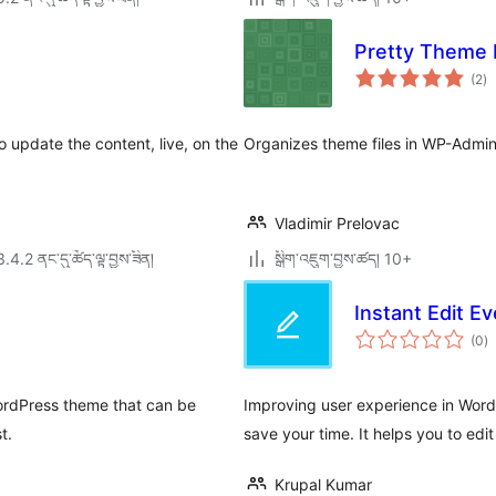
Pretty Theme 
གད
(2
)
འཇ
ཆ་
ཚང
o update the content, live, on the
Organizes theme files in WP-Admin 
Vladimir Prelovac
3.4.2 ནང་དུ་ཚོད་ལྟ་བྱས་ཟིན།
སྒྲིག་འཇུག་བྱས་ཚད། 10+
Instant Edit E
གད
(0
)
འཇ
ཆ་
ཚང
WordPress theme that can be
Improving user experience in WordPr
t.
save your time. It helps you to edi
Krupal Kumar