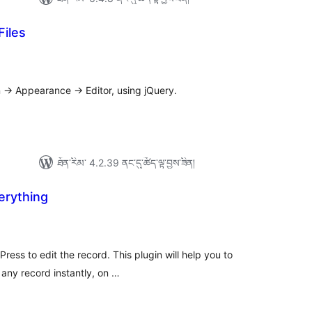
Files
ེང་
ོག་
་།
-> Appearance -> Editor, using jQuery.
ཐོན་རིམ་ 4.2.39 ནང་དུ་ཚོད་ལྟ་བྱས་ཟིན།
verything
ེང་
ོག་
་།
ess to edit the record. This plugin will help you to
t any record instantly, on …