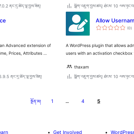
7.0.2 ནང་དུ་ཚོད་ལྟ་བྱས་ཟིན།
སྒྲིག་འཇུག་བྱས་ཚད། ཐེངས་ 10 ལས་ཉུང་བ
rce
Allow Usernam
གད
(0
)
འཇ
ཆ་
ཚང
 an Advanced extension of
A WordPress plugin that allows adm
e, Prices, Attributes …
users with an activation checkbox
thaxam
6.9.5 ནང་དུ་ཚོད་ལྟ་བྱས་ཟིན།
སྒྲིག་འཇུག་བྱས་ཚད། ཐེངས་ 10 ལས་ཉུང་བ
1
4
5
སྔོན་མ།
…
earn
Get Involved
WordPres