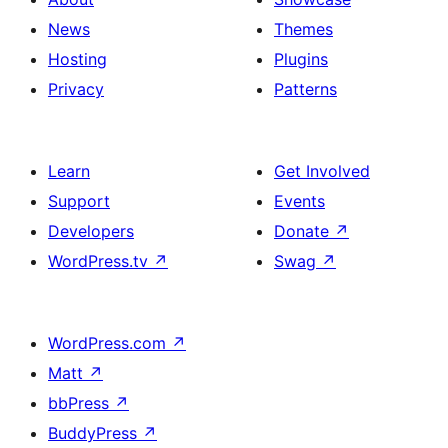
News
Themes
Hosting
Plugins
Privacy
Patterns
Learn
Get Involved
Support
Events
Developers
Donate
↗
WordPress.tv
↗
Swag
↗
WordPress.com
↗
Matt
↗
bbPress
↗
BuddyPress
↗