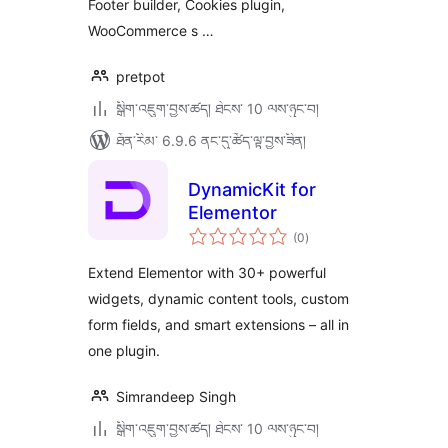
Footer builder, Cookies plugin,
WooCommerce s …
pretpot
སྒྲིག་འཇུག་བྱས་ཚད། ཐེངས་ 10 ལས་ཉུང་བ།
ཐོན་རིམ་ 6.9.6 ནང་དུ་ཚོད་ལྟ་བྱས་ཟིན།
DynamicKit for
Elementor
གདེང་
(0
)
འཇོག་
ཆ་
ཚང་།
Extend Elementor with 30+ powerful
widgets, dynamic content tools, custom
form fields, and smart extensions – all in
one plugin.
Simrandeep Singh
སྒྲིག་འཇུག་བྱས་ཚད། ཐེངས་ 10 ལས་ཉུང་བ།