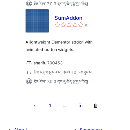
ཐོན་རིམ་ 7.0.3 ནང་དུ་ཚོད་ལྟ་བྱས་ཟིན།
SumAddon
གདེང་
(0
)
འཇོག་
ཆ་
ཚང་།
A lightweight Elementor addon with
animated button widgets.
shariful700453
སྒྲིག་འཇུག་བྱས་ཚད། ཐེངས་ 10 ལས་ཉུང་བ།
ཐོན་རིམ་ 7.0.3 ནང་དུ་ཚོད་ལྟ་བྱས་ཟིན།
Posts
pagination
1
5
6
…
About
Showcase