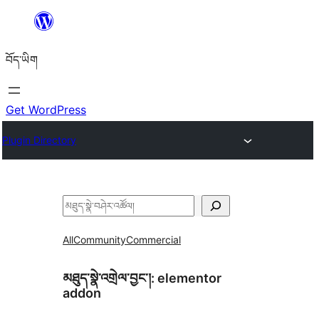
Skip
to
བོད་ཡིག
content
Get WordPress
Plugin Directory
བཤེར་
འཚོལ།
All
Community
Commercial
མཐུད་སྣེ་འགྲེལ་བྱང་།:
elementor
addon