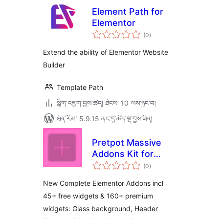
Element Path for
Elementor
གདེང་
(0
)
འཇོག་
ཆ་
ཚང་།
Extend the ability of Elementor Website
Builder
Template Path
སྒྲིག་འཇུག་བྱས་ཚད། ཐེངས་ 10 ལས་ཉུང་བ།
ཐོན་རིམ་ 5.9.15 ནང་དུ་ཚོད་ལྟ་བྱས་ཟིན།
Pretpot Massive
Addons Kit for
གདེང་
Elementor
(0
)
འཇོག་
ཆ་
ཚང་།
New Complete Elementor Addons incl
45+ free widgets & 160+ premium
widgets: Glass background, Header