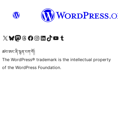
Visit our X (formerly Twitter) account
Visit our Bluesky account
Visit our Mastodon account
Visit our Threads account
Visit our Facebook page
Visit our Instagram account
Visit our LinkedIn account
Visit our TikTok account
Visit our YouTube channel
Visit our Tumblr account
ཚབ་ཨང་ནི་སྙན་ངག་གོ།
The WordPress® trademark is the intellectual property
of the WordPress Foundation.