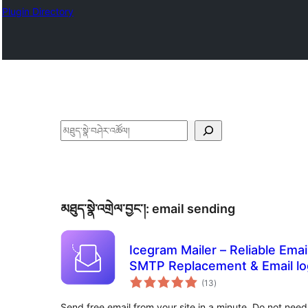
Plugin Directory
བཤེར་
འཚོལ།
མཐུད་སྣེ་འགྲེལ་བྱང་།:
email sending
Icegram Mailer – Reliable Emai
SMTP Replacement & Email lo
གདེང་
(13
)
འཇོག་
ཆ་
ཚང་།
Send free email from your site in a minute. Do not ne