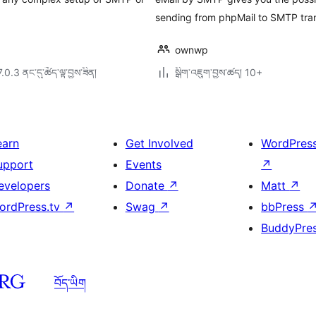
sending from phpMail to SMTP tran
ownwp
7.0.3 ནང་དུ་ཚོད་ལྟ་བྱས་ཟིན།
སྒྲིག་འཇུག་བྱས་ཚད། 10+
earn
Get Involved
WordPres
upport
Events
↗
evelopers
Donate
↗
Matt
↗
ordPress.tv
↗
Swag
↗
bbPress
BuddyPre
བོད་ཡིག