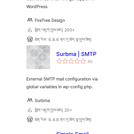
WordPress.
FireTree Design
སྒྲིག་འཇུག་བྱས་ཚད། 200+
ཐོན་རིམ་ 6.8.6 ནང་དུ་ཚོད་ལྟ་བྱས་ཟིན།
Surbma | SMTP
གདེང་
(0
)
འཇོག་
ཆ་
ཚང་།
External SMTP mail configuration via
global variables in wp-config.php.
Surbma
སྒྲིག་འཇུག་བྱས་ཚད། 20+
ཐོན་རིམ་ 6.4.8 ནང་དུ་ཚོད་ལྟ་བྱས་ཟིན།