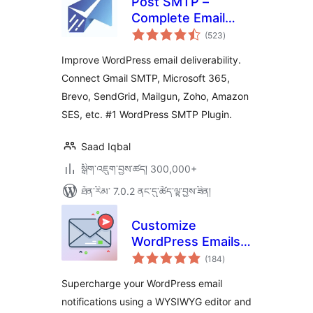
Post SMTP –
Complete Email
གདེང་
Deliverability and
(523
)
འཇོག་
ཆ་
SMTP Solution with
ཚང་།
Improve WordPress email deliverability.
Email Logs, Alerts,
Connect Gmail SMTP, Microsoft 365,
Backup SMTP &
Brevo, SendGrid, Mailgun, Zoho, Amazon
Mobile App
SES, etc. #1 WordPress SMTP Plugin.
Saad Iqbal
སྒྲིག་འཇུག་བྱས་ཚད། 300,000+
ཐོན་རིམ་ 7.0.2 ནང་དུ་ཚོད་ལྟ་བྱས་ཟིན།
Customize
WordPress Emails
གདེང་
and Alerts – Better
(184
)
འཇོག་
ཆ་
Notifications for
ཚང་།
Supercharge your WordPress email
WP
notifications using a WYSIWYG editor and