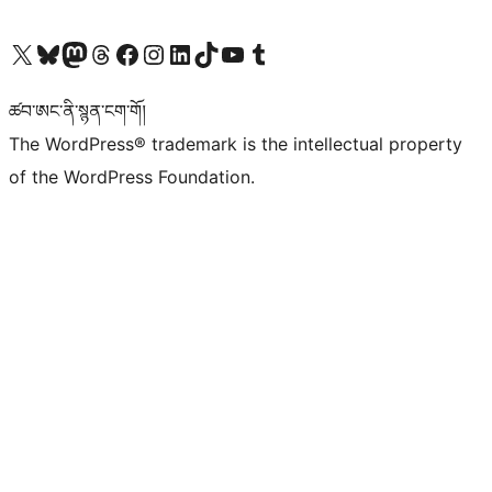
Visit our X (formerly Twitter) account
Visit our Bluesky account
Visit our Mastodon account
Visit our Threads account
Visit our Facebook page
Visit our Instagram account
Visit our LinkedIn account
Visit our TikTok account
Visit our YouTube channel
Visit our Tumblr account
ཚབ་ཨང་ནི་སྙན་ངག་གོ།
The WordPress® trademark is the intellectual property
of the WordPress Foundation.