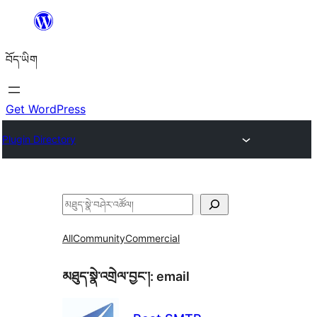
Skip
to
བོད་ཡིག
content
Get WordPress
Plugin Directory
བཤེར་
འཚོལ།
All
Community
Commercial
མཐུད་སྣེ་འགྲེལ་བྱང་།:
email