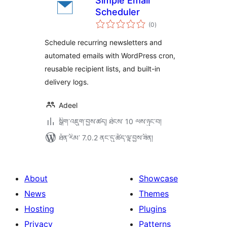
Simple Email
Scheduler
གདེང་
(0
)
འཇོག་
ཆ་
ཚང་།
Schedule recurring newsletters and
automated emails with WordPress cron,
reusable recipient lists, and built-in
delivery logs.
Adeel
སྒྲིག་འཇུག་བྱས་ཚད། ཐེངས་ 10 ལས་ཉུང་བ།
ཐོན་རིམ་ 7.0.2 ནང་དུ་ཚོད་ལྟ་བྱས་ཟིན།
About
Showcase
News
Themes
Hosting
Plugins
Privacy
Patterns