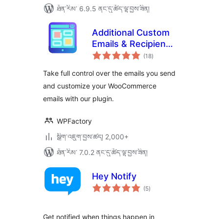
ཐོན་རིམ་ 6.9.5 ནང་དུ་ཚོད་ལྟ་བྱས་ཟིན།
Additional Custom
Emails & Recipients
གདེང་
for WooCommerce
(18
)
འཇོག་
ཆ་
ཚང་།
Take full control over the emails you send
and customize your WooCommerce
emails with our plugin.
WPFactory
སྒྲིག་འཇུག་བྱས་ཚད། 2,000+
ཐོན་རིམ་ 7.0.2 ནང་དུ་ཚོད་ལྟ་བྱས་ཟིན།
Hey Notify
གདེང་
(5
)
འཇོག་
ཆ་
ཚང་།
Get notified when things happen in