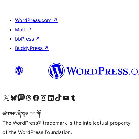
WordPress.com
↗
Matt
↗
bbPress
↗
BuddyPress
↗
Visit our X (formerly Twitter) account
Visit our Bluesky account
Visit our Mastodon account
Visit our Threads account
Visit our Facebook page
Visit our Instagram account
Visit our LinkedIn account
Visit our TikTok account
Visit our YouTube channel
Visit our Tumblr account
ཚབ་ཨང་ནི་སྙན་ངག་གོ།
The WordPress® trademark is the intellectual property
of the WordPress Foundation.