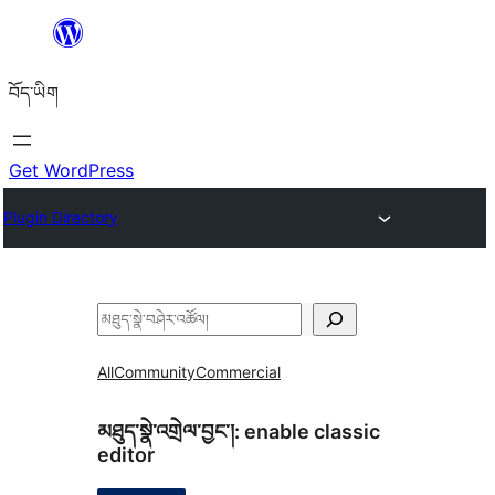
Skip
to
བོད་ཡིག
content
Get WordPress
Plugin Directory
བཤེར་
འཚོལ།
All
Community
Commercial
མཐུད་སྣེ་འགྲེལ་བྱང་།:
enable classic
editor