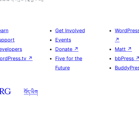
earn
Get Involved
WordPres
upport
Events
↗
evelopers
Donate
↗
Matt
↗
ordPress.tv
↗
Five for the
bbPress
Future
BuddyPre
བོད་ཡིག