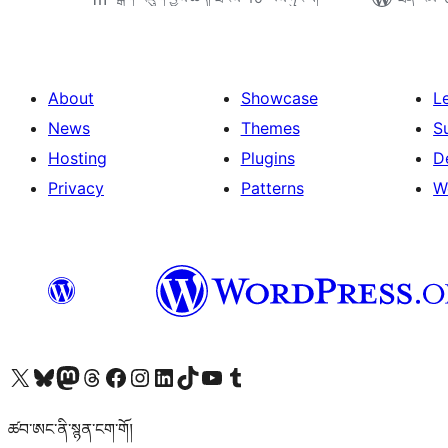
About
Showcase
L
News
Themes
S
Hosting
Plugins
D
Privacy
Patterns
W
Visit our X (formerly Twitter) account
Visit our Bluesky account
Visit our Mastodon account
Visit our Threads account
Visit our Facebook page
Visit our Instagram account
Visit our LinkedIn account
Visit our TikTok account
Visit our YouTube channel
Visit our Tumblr account
ཚབ་ཨང་ནི་སྙན་ངག་གོ།