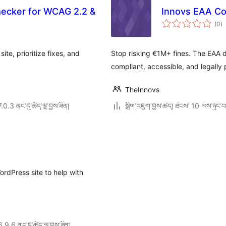
hecker for WCAG 2.2 &
Innovs EAA Com
གད
(0
)
འཇ
ཆ་
ཚང
ite, prioritize fixes, and
Stop risking €1M+ fines. The EAA 
compliant, accessible, and legally
TheInnovs
7.0.3 ནང་དུ་ཚོད་ལྟ་བྱས་ཟིན།
སྒྲིག་འཇུག་བྱས་ཚད། ཐེངས་ 10 ལས་ཉུང་བ
ordPress site to help with
6.9.6 ནང་དུ་ཚོད་ལྟ་བྱས་ཟིན།