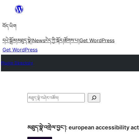
Skip
to
བོད་ཡིག
content
དཔེ་སྒྲོམ།
མཐུད་སྣེ།
News
ངེད་ཀྱི་སྐོར།
ཚོགས་པ།
Get WordPress
Get WordPress
Plugin Directory
བཤེར་
འཚོལ།
མཐུད་སྣེ་འགྲེལ་བྱང་།:
european accessibility act