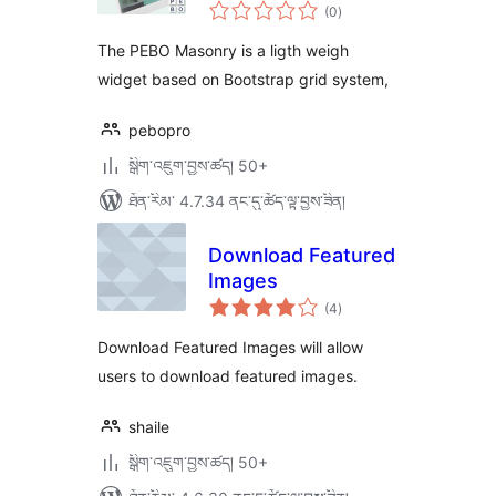
གདེང་
Hover effects
(0
)
འཇོག་
ཆ་
ཚང་།
The PEBO Masonry is a ligth weigh
widget based on Bootstrap grid system,
pebopro
སྒྲིག་འཇུག་བྱས་ཚད། 50+
ཐོན་རིམ་ 4.7.34 ནང་དུ་ཚོད་ལྟ་བྱས་ཟིན།
Download Featured
Images
གདེང་
(4
)
འཇོག་
ཆ་
ཚང་།
Download Featured Images will allow
users to download featured images.
shaile
སྒྲིག་འཇུག་བྱས་ཚད། 50+