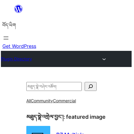
Skip
to
བོད་ཡིག
content
Get WordPress
Plugin Directory
བཤེར་
འཚོལ།
All
Community
Commercial
མཐུད་སྣེ་འགྲེལ་བྱང་།:
featured image