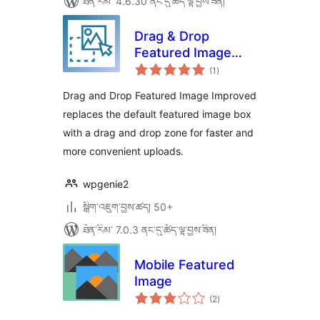
ཐོན་རིམ་ 4.6.30 ནང་དུ་ཚོད་ལྟ་བྱས་ཟིན།
Drag & Drop
Featured Image
གདེང་
Improved
(1
)
འཇོག་
ཆ་
ཚང་།
Drag and Drop Featured Image Improved
replaces the default featured image box
with a drag and drop zone for faster and
more convenient uploads.
wpgenie2
སྒྲིག་འཇུག་བྱས་ཚད། 50+
ཐོན་རིམ་ 7.0.3 ནང་དུ་ཚོད་ལྟ་བྱས་ཟིན།
Mobile Featured
Image
གདེང་
(2
)
འཇོག་
ཆ་
ཚང་།