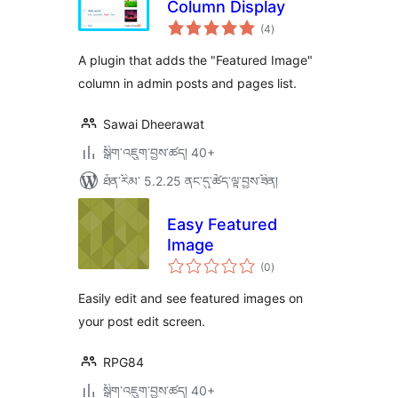
Column Display
གདེང་
(4
)
འཇོག་
ཆ་
ཚང་།
A plugin that adds the "Featured Image"
column in admin posts and pages list.
Sawai Dheerawat
སྒྲིག་འཇུག་བྱས་ཚད། 40+
ཐོན་རིམ་ 5.2.25 ནང་དུ་ཚོད་ལྟ་བྱས་ཟིན།
Easy Featured
Image
གདེང་
(0
)
འཇོག་
ཆ་
ཚང་།
Easily edit and see featured images on
your post edit screen.
RPG84
སྒྲིག་འཇུག་བྱས་ཚད། 40+