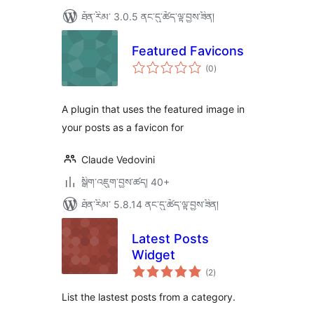
ཐོན་རིམ་ 3.0.5 ནང་དུ་ཚོད་ལྟ་བྱས་ཟིན།
Featured Favicons
གདེང་
(0
)
འཇོག་
ཆ་
ཚང་།
A plugin that uses the featured image in
your posts as a favicon for
Claude Vedovini
སྒྲིག་འཇུག་བྱས་ཚད། 40+
ཐོན་རིམ་ 5.8.14 ནང་དུ་ཚོད་ལྟ་བྱས་ཟིན།
Latest Posts
Widget
གདེང་
(2
)
འཇོག་
ཆ་
ཚང་།
List the lastest posts from a category.