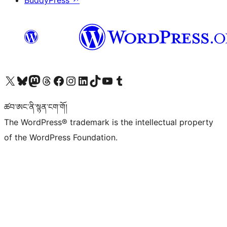
BuddyPress
↗
Visit our X (formerly Twitter) account
Visit our Bluesky account
Visit our Mastodon account
Visit our Threads account
Visit our Facebook page
Visit our Instagram account
Visit our LinkedIn account
Visit our TikTok account
Visit our YouTube channel
Visit our Tumblr account
ཚབ་ཨང་ནི་སྙན་ངག་གོ།
The WordPress® trademark is the intellectual property
of the WordPress Foundation.