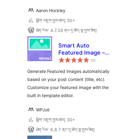
Aaron Hockley
སྒྲིག་འཇུག་བྱས་ཚད། 30+
ཐོན་རིམ་ 4.7.34 ནང་དུ་ཚོད་ལྟ་བྱས་ཟིན།
Smart Auto
Featured Image –
གདེང་
WordPress Plugin
(1
)
འཇོག་
ཆ་
ཚང་།
Generate Featured Images automatically
based on your post content (title, etc).
Customize your featured image with the
built in template editor.
WPJoli
སྒྲིག་འཇུག་བྱས་ཚད། 30+
ཐོན་རིམ་ 6.8.7 ནང་དུ་ཚོད་ལྟ་བྱས་ཟིན།