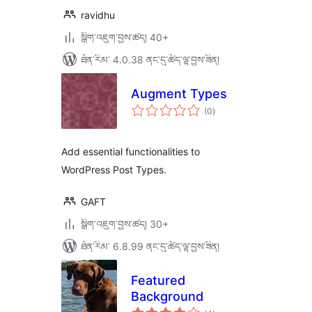
ravidhu
སྒྲིག་འཇུག་བྱས་ཚད། 40+
ཐོན་རིམ་ 4.0.38 ནང་དུ་ཚོད་ལྟ་བྱས་ཟིན།
Augment Types
གདེང་
(0
)
འཇོག་
ཆ་
ཚང་།
Add essential functionalities to
WordPress Post Types.
GAFT
སྒྲིག་འཇུག་བྱས་ཚད། 30+
ཐོན་རིམ་ 6.8.99 ནང་དུ་ཚོད་ལྟ་བྱས་ཟིན།
Featured
Background
གདེང་