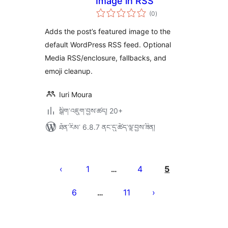
Image in RSS
གདེང་
(0
)
འཇོག་
ཆ་
ཚང་།
Adds the post’s featured image to the
default WordPress RSS feed. Optional
Media RSS/enclosure, fallbacks, and
emoji cleanup.
Iuri Moura
སྒྲིག་འཇུག་བྱས་ཚད། 20+
ཐོན་རིམ་ 6.8.7 ནང་དུ་ཚོད་ལྟ་བྱས་ཟིན།
Posts
pagination
1
4
5
…
6
11
…