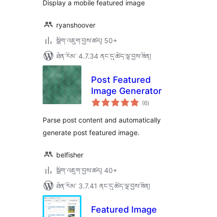
Display a mobile featured image
ryanshoover
སྒྲིག་འཇུག་བྱས་ཚད། 50+
ཐོན་རིམ་ 4.7.34 ནང་དུ་ཚོད་ལྟ་བྱས་ཟིན།
Post Featured
Image Generator
གདེང་
(6
)
འཇོག་
ཆ་
ཚང་།
Parse post content and automatically
generate post featured image.
belfisher
སྒྲིག་འཇུག་བྱས་ཚད། 40+
ཐོན་རིམ་ 3.7.41 ནང་དུ་ཚོད་ལྟ་བྱས་ཟིན།
Featured Image