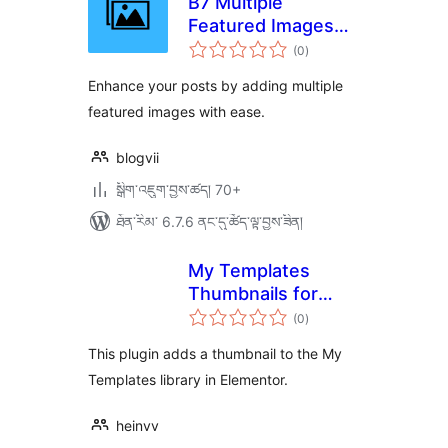
B7 Multiple
Featured Images
གདེང་
for Post
(0
)
འཇོག་
ཆ་
ཚང་།
Enhance your posts by adding multiple
featured images with ease.
blogvii
སྒྲིག་འཇུག་བྱས་ཚད། 70+
ཐོན་རིམ་ 6.7.6 ནང་དུ་ཚོད་ལྟ་བྱས་ཟིན།
My Templates
Thumbnails for
གདེང་
Elementor
(0
)
འཇོག་
ཆ་
ཚང་།
This plugin adds a thumbnail to the My
Templates library in Elementor.
heinvv