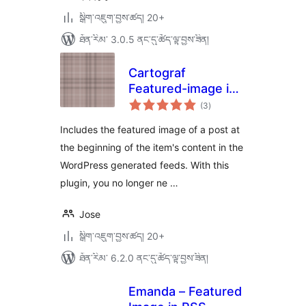
སྒྲིག་འཇུག་བྱས་ཚད། 20+
ཐོན་རིམ་ 3.0.5 ནང་དུ་ཚོད་ལྟ་བྱས་ཟིན།
Cartograf
Featured-image in
གདེང་
Feed
(3
)
འཇོག་
ཆ་
ཚང་།
Includes the featured image of a post at
the beginning of the item's content in the
WordPress generated feeds. With this
plugin, you no longer ne …
Jose
སྒྲིག་འཇུག་བྱས་ཚད། 20+
ཐོན་རིམ་ 6.2.0 ནང་དུ་ཚོད་ལྟ་བྱས་ཟིན།
Emanda – Featured