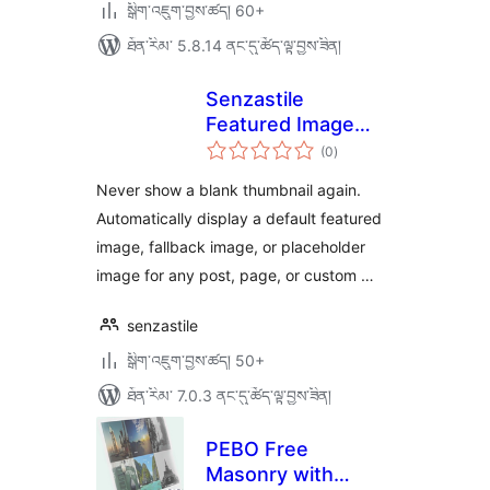
སྒྲིག་འཇུག་བྱས་ཚད། 60+
ཐོན་རིམ་ 5.8.14 ནང་དུ་ཚོད་ལྟ་བྱས་ཟིན།
Senzastile
Featured Image
གདེང་
Fallbacks
(0
)
འཇོག་
ཆ་
ཚང་།
Never show a blank thumbnail again.
Automatically display a default featured
image, fallback image, or placeholder
image for any post, page, or custom …
senzastile
སྒྲིག་འཇུག་བྱས་ཚད། 50+
ཐོན་རིམ་ 7.0.3 ནང་དུ་ཚོད་ལྟ་བྱས་ཟིན།
PEBO Free
Masonry with