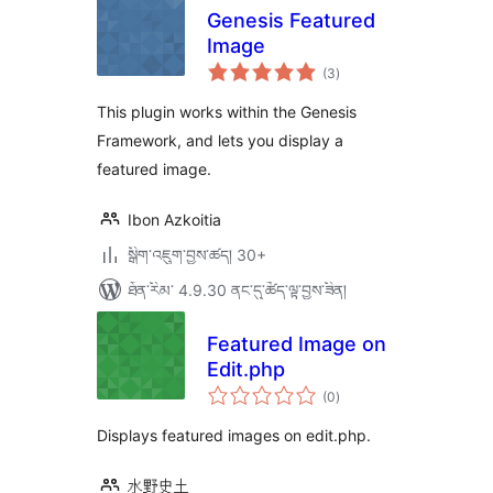
Genesis Featured
Image
གདེང་
(3
)
འཇོག་
ཆ་
ཚང་།
This plugin works within the Genesis
Framework, and lets you display a
featured image.
Ibon Azkoitia
སྒྲིག་འཇུག་བྱས་ཚད། 30+
ཐོན་རིམ་ 4.9.30 ནང་དུ་ཚོད་ལྟ་བྱས་ཟིན།
Featured Image on
Edit.php
གདེང་
(0
)
འཇོག་
ཆ་
ཚང་།
Displays featured images on edit.php.
水野史土