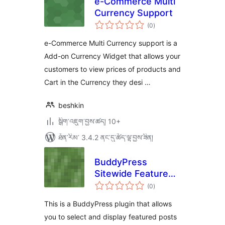
e-Commerce Multi
Currency Support
གདེང་
(0
)
འཇོག་
ཆ་
ཚང་།
e-Commerce Multi Currency support is a
Add-on Currency Widget that allows your
customers to view prices of products and
Cart in the Currency they desi …
beshkin
སྒྲིག་འཇུག་བྱས་ཚད། 10+
ཐོན་རིམ་ 3.4.2 ནང་དུ་ཚོད་ལྟ་བྱས་ཟིན།
BuddyPress
Sitewide Featured
གདེང་
Posts
(0
)
འཇོག་
ཆ་
ཚང་།
This is a BuddyPress plugin that allows
you to select and display featured posts