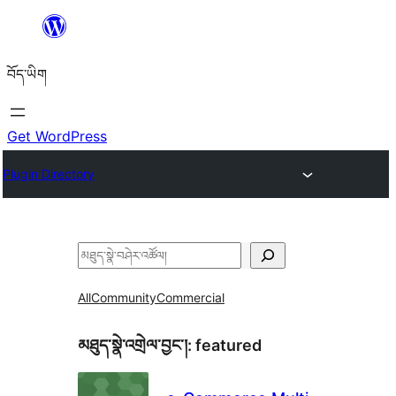
Skip
to
བོད་ཡིག
content
Get WordPress
Plugin Directory
བཤེར་
འཚོལ།
All
Community
Commercial
མཐུད་སྣེ་འགྲེལ་བྱང་།:
featured