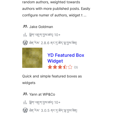
random authors, weighted towards
authors with more published posts. Easily
configure numer of authors, widget t …
Jake Goldman
སྒྲིག་འཇུག་བྱས་ཚད། 10+
ཐོན་རིམ་ 2.8.6 ནང་དུ་ཚོད་ལྟ་བྱས་ཟིན།
YD Featured Box
Widget
གདེང་
(3
)
འཇོག་
ཆ་
ཚང་།
Quick and simple featured boxes as
widgets
Yann at WP&Co
སྒྲིག་འཇུག་བྱས་ཚད། 10+
ཐོན་རིམ་ 3.0.5 ནང་དུ་ཚོད་ལྟ་བྱས་ཟིན།