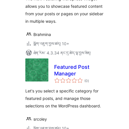
allows you to showcase featured content
from your posts or pages on your sidebar
in multiple ways.
Brahmina
སྒྲིག་འཇུག་བྱས་ཚད། 10+
ཐོན་རིམ་ 4.3.34 ནང་དུ་ཚོད་ལྟ་བྱས་ཟིན།
Featured Post
Manager
གདེང་
(0
)
འཇོག་
ཆ་
ཚང་།
Let's you select a specific category for
featured posts, and manage those
selections on the WordPress dashboard.
srcoley
སྒྲིག་འཇུག་བྱས་ཚད། 10+