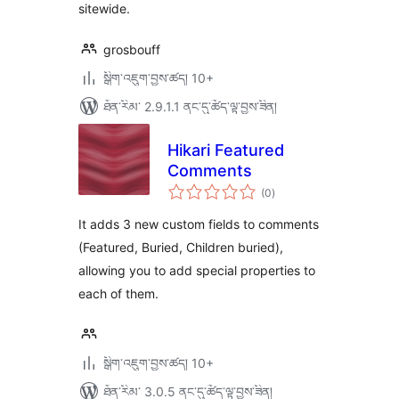
sitewide.
grosbouff
སྒྲིག་འཇུག་བྱས་ཚད། 10+
ཐོན་རིམ་ 2.9.1.1 ནང་དུ་ཚོད་ལྟ་བྱས་ཟིན།
Hikari Featured
Comments
གདེང་
(0
)
འཇོག་
ཆ་
ཚང་།
It adds 3 new custom fields to comments
(Featured, Buried, Children buried),
allowing you to add special properties to
each of them.
སྒྲིག་འཇུག་བྱས་ཚད། 10+
ཐོན་རིམ་ 3.0.5 ནང་དུ་ཚོད་ལྟ་བྱས་ཟིན།