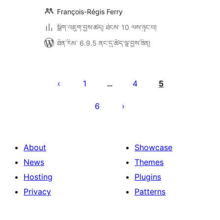
François-Régis Ferry
སྒྲིག་འཇུག་བྱས་ཚད། ཐེངས་ 10 ལས་ཉུང་བ།
ཐོན་རིམ་ 6.9.5 ནང་དུ་ཚོད་ལྟ་བྱས་ཟིན།
Posts
pagination
1
4
5
…
6
About
Showcase
News
Themes
Hosting
Plugins
Privacy
Patterns