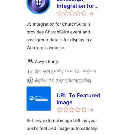
Integration for
གདེང་
ChurchSuite
(0
)
འཇོག་
ཆ་
ཚང་།
JS Integration for ChurchSuite is
provides ChurchSuite event and
smallgroup details for display in a
Wordpress website.
Alwyn Barry
སྒྲིག་འཇུག་བྱས་ཚད། ཐེངས་ 10 ལས་ཉུང་བ།
ཐོན་རིམ་ 7.0.2 ནང་དུ་ཚོད་ལྟ་བྱས་ཟིན།
URL To Featured
Image
གདེང་
(0
)
འཇོག་
ཆ་
ཚང་།
Set any external image URL as your
post's featured image automatically.