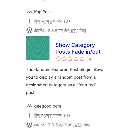
KopiPejst
སྒྲིག་འཇུག་བྱས་ཚད། 10+
ཐོན་རིམ་ 2.8 ནང་དུ་ཚོད་ལྟ་བྱས་ཟིན།
Show Category
Posts Fade in/out
གདེང་
(0
)
འཇོག་
ཆ་
ཚང་།
The Random Featured Post plugin allows
you to display a random post from a
designated category as a "featured"
post.
geegood.com
སྒྲིག་འཇུག་བྱས་ཚད། 10+
ཐོན་རིམ་ 3.0.5 ནང་དུ་ཚོད་ལྟ་བྱས་ཟིན།