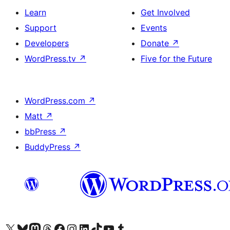
Learn
Get Involved
Support
Events
Developers
Donate
↗
WordPress.tv
↗
Five for the Future
WordPress.com
↗
Matt
↗
bbPress
↗
BuddyPress
↗
Visit our X (formerly Twitter) account
Visit our Bluesky account
Visit our Mastodon account
Visit our Threads account
Visit our Facebook page
Visit our Instagram account
Visit our LinkedIn account
Visit our TikTok account
Visit our YouTube channel
Visit our Tumblr account