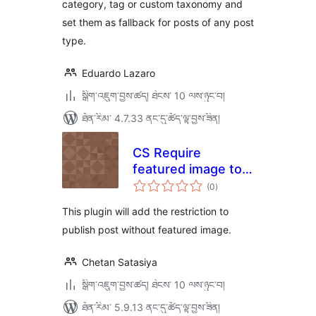
category, tag or custom taxonomy and
set them as fallback for posts of any post
type.
Eduardo Lazaro
སྒྲིག་འཇུག་བྱས་ཚད། ཐེངས་ 10 ལས་ཉུང་བ།
ཐོན་རིམ་ 4.7.33 ནང་དུ་ཚོད་ལྟ་བྱས་ཟིན།
CS Require
featured image to
གདེང་
publish posts
(0
)
འཇོག་
ཆ་
ཚང་།
This plugin will add the restriction to
publish post without featured image.
Chetan Satasiya
སྒྲིག་འཇུག་བྱས་ཚད། ཐེངས་ 10 ལས་ཉུང་བ།
ཐོན་རིམ་ 5.9.13 ནང་དུ་ཚོད་ལྟ་བྱས་ཟིན།