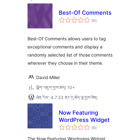
Best-Of Comments
གདེང་
(0
)
འཇོག་
ཆ་
ཚང་།
Best-Of Comments allows users to tag
exceptional comments and display a
randomly selected list of those comments
wherever they choose in their theme.
David Miller
སྒྲིག་འཇུག་བྱས་ཚད། 10+
ཐོན་རིམ་ 4.7.33 ནང་དུ་ཚོད་ལྟ་བྱས་ཟིན།
Now Featuring
WordPress Widget
གདེང་
(0
)
འཇོག་
ཆ་
ཚང་།
The Now Featuring Wordpress Widget