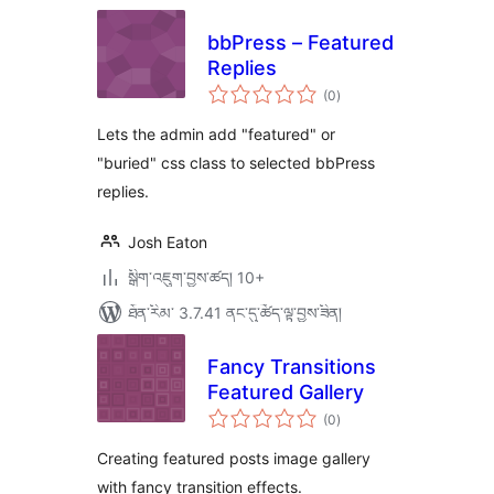
bbPress – Featured
Replies
གདེང་
(0
)
འཇོག་
ཆ་
ཚང་།
Lets the admin add "featured" or
"buried" css class to selected bbPress
replies.
Josh Eaton
སྒྲིག་འཇུག་བྱས་ཚད། 10+
ཐོན་རིམ་ 3.7.41 ནང་དུ་ཚོད་ལྟ་བྱས་ཟིན།
Fancy Transitions
Featured Gallery
གདེང་
(0
)
འཇོག་
ཆ་
ཚང་།
Creating featured posts image gallery
with fancy transition effects.