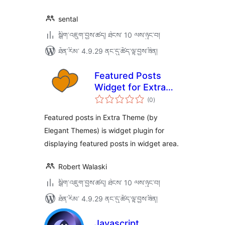
sental
སྒྲིག་འཇུག་བྱས་ཚད། ཐེངས་ 10 ལས་ཉུང་བ།
ཐོན་རིམ་ 4.9.29 ནང་དུ་ཚོད་ལྟ་བྱས་ཟིན།
Featured Posts
Widget for Extra
གདེང་
Theme
(0
)
འཇོག་
ཆ་
ཚང་།
Featured posts in Extra Theme (by
Elegant Themes) is widget plugin for
displaying featured posts in widget area.
Robert Walaski
སྒྲིག་འཇུག་བྱས་ཚད། ཐེངས་ 10 ལས་ཉུང་བ།
ཐོན་རིམ་ 4.9.29 ནང་དུ་ཚོད་ལྟ་བྱས་ཟིན།
Javascript