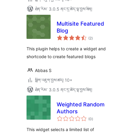
ཐོན་རིམ་ 3.0.5 ནང་དུ་ཚོད་ལྟ་བྱས་ཟིན།
Multisite Featured
Blog
གདེང་
(2
)
འཇོག་
ཆ་
ཚང་།
This plugin helps to create a widget and
shortcode to create featured blogs
Abbas S
སྒྲིག་འཇུག་བྱས་ཚད། 10+
ཐོན་རིམ་ 3.0.5 ནང་དུ་ཚོད་ལྟ་བྱས་ཟིན།
Weighted Random
Authors
གདེང་
(0
)
འཇོག་
ཆ་
ཚང་།
This widget selects a limited list of