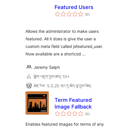
Featured Users
གདེང་
(0
)
འཇོག་
ཆ་
ཚང་།
Allows the administrator to make users
featured. All it does is give the user a
custom meta field called jsfeatured_user.
Now available are a shortcod …
Jeremy Selph
སྒྲིག་འཇུག་བྱས་ཚད། 10+
ཐོན་རིམ་ 5.0.25 ནང་དུ་ཚོད་ལྟ་བྱས་ཟིན།
Term Featured
Image Fallback
གདེང་
(0
)
འཇོག་
ཆ་
ཚང་།
Enables featured images for terms of any