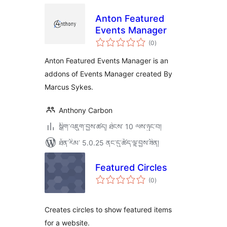
Anton Featured
Events Manager
གདེང་
(0
)
འཇོག་
ཆ་
ཚང་།
Anton Featured Events Manager is an
addons of Events Manager created By
Marcus Sykes.
Anthony Carbon
སྒྲིག་འཇུག་བྱས་ཚད། ཐེངས་ 10 ལས་ཉུང་བ།
ཐོན་རིམ་ 5.0.25 ནང་དུ་ཚོད་ལྟ་བྱས་ཟིན།
Featured Circles
གདེང་
(0
)
འཇོག་
ཆ་
ཚང་།
Creates circles to show featured items
for a website.