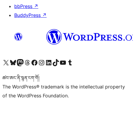
bbPress
↗
BuddyPress
↗
Visit our X (formerly Twitter) account
Visit our Bluesky account
Visit our Mastodon account
Visit our Threads account
Visit our Facebook page
Visit our Instagram account
Visit our LinkedIn account
Visit our TikTok account
Visit our YouTube channel
Visit our Tumblr account
ཚབ་ཨང་ནི་སྙན་ངག་གོ།
The WordPress® trademark is the intellectual property
of the WordPress Foundation.