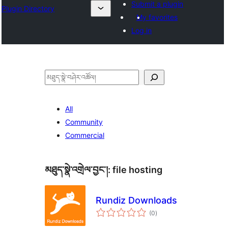
Submit a plugin
Plugin Directory
My favorites
Log in
བཤེར་
འཚོལ།
All
Community
Commercial
མཐུད་སྣེ་འགྲེལ་བྱང་།:
file hosting
Rundiz Downloads
གདེང་
(0
)
འཇོག་
ཆ་
ཚང་།