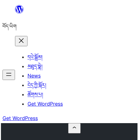
Skip
to
བོད་ཡིག
content
དཔེ་སྒྲོམ།
མཐུད་སྣེ།
News
ངེད་ཀྱི་སྐོར།
ཚོགས་པ།
Get WordPress
Get WordPress