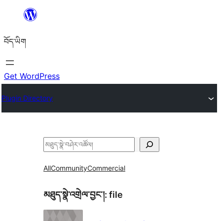
Skip
to
བོད་ཡིག
content
Get WordPress
Plugin Directory
བཤེར་
འཚོལ།
All
Community
Commercial
མཐུད་སྣེ་འགྲེལ་བྱང་།:
file