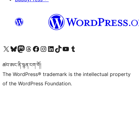
Visit our X (formerly Twitter) account
Visit our Bluesky account
Visit our Mastodon account
Visit our Threads account
Visit our Facebook page
Visit our Instagram account
Visit our LinkedIn account
Visit our TikTok account
Visit our YouTube channel
Visit our Tumblr account
ཚབ་ཨང་ནི་སྙན་ངག་གོ།
The WordPress® trademark is the intellectual property
of the WordPress Foundation.