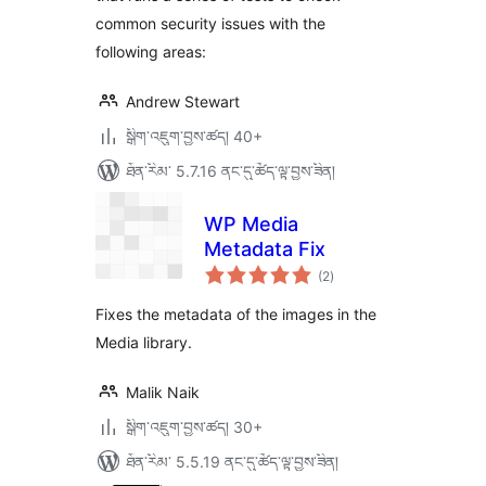
common security issues with the
following areas:
Andrew Stewart
སྒྲིག་འཇུག་བྱས་ཚད། 40+
ཐོན་རིམ་ 5.7.16 ནང་དུ་ཚོད་ལྟ་བྱས་ཟིན།
WP Media
Metadata Fix
གདེང་
(2
)
འཇོག་
ཆ་
ཚང་།
Fixes the metadata of the images in the
Media library.
Malik Naik
སྒྲིག་འཇུག་བྱས་ཚད། 30+
ཐོན་རིམ་ 5.5.19 ནང་དུ་ཚོད་ལྟ་བྱས་ཟིན།