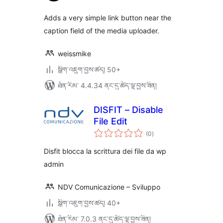
ཚང་།
Adds a very simple link button near the
caption field of the media uploader.
weissmike
སྒྲིག་འཇུག་བྱས་ཚད། 50+
ཐོན་རིམ་ 4.4.34 ནང་དུ་ཚོད་ལྟ་བྱས་ཟིན།
DISFIT – Disable
File Edit
གདེང་
(0
)
འཇོག་
ཆ་
ཚང་།
Disfit blocca la scrittura dei file da wp
admin
NDV Comunicazione – Sviluppo
སྒྲིག་འཇུག་བྱས་ཚད། 40+
ཐོན་རིམ་ 7.0.3 ནང་དུ་ཚོད་ལྟ་བྱས་ཟིན།