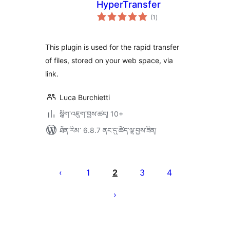
HyperTransfer
གདེང་
(1
)
འཇོག་
ཆ་
ཚང་།
This plugin is used for the rapid transfer
of files, stored on your web space, via
link.
Luca Burchietti
སྒྲིག་འཇུག་བྱས་ཚད། 10+
ཐོན་རིམ་ 6.8.7 ནང་དུ་ཚོད་ལྟ་བྱས་ཟིན།
Posts
pagination
1
2
3
4