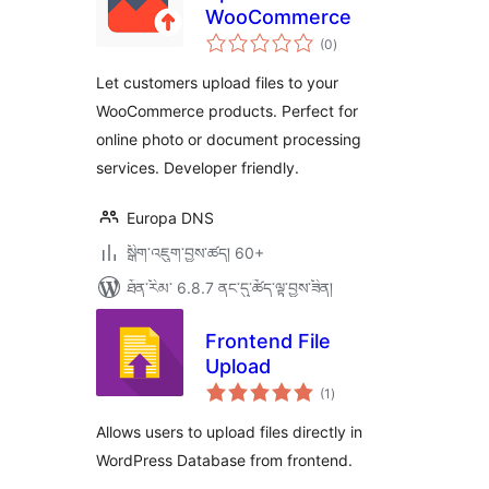
WooCommerce
གདེང་
(0
)
འཇོག་
ཆ་
ཚང་།
Let customers upload files to your
WooCommerce products. Perfect for
online photo or document processing
services. Developer friendly.
Europa DNS
སྒྲིག་འཇུག་བྱས་ཚད། 60+
ཐོན་རིམ་ 6.8.7 ནང་དུ་ཚོད་ལྟ་བྱས་ཟིན།
Frontend File
Upload
གདེང་
(1
)
འཇོག་
ཆ་
ཚང་།
Allows users to upload files directly in
WordPress Database from frontend.