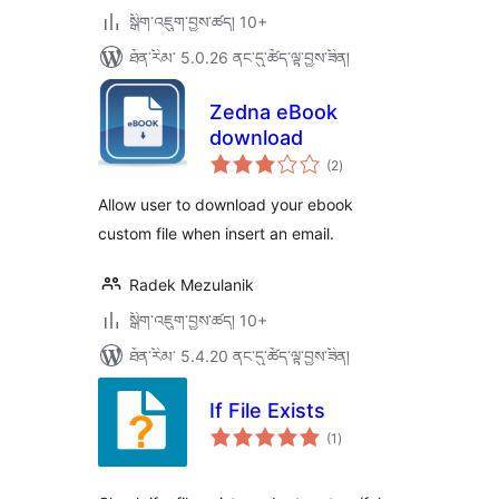
སྒྲིག་འཇུག་བྱས་ཚད། 10+
ཐོན་རིམ་ 5.0.26 ནང་དུ་ཚོད་ལྟ་བྱས་ཟིན།
Zedna eBook
download
གདེང་
(2
)
འཇོག་
ཆ་
ཚང་།
Allow user to download your ebook
custom file when insert an email.
Radek Mezulanik
སྒྲིག་འཇུག་བྱས་ཚད། 10+
ཐོན་རིམ་ 5.4.20 ནང་དུ་ཚོད་ལྟ་བྱས་ཟིན།
If File Exists
གདེང་
(1
)
འཇོག་
ཆ་
ཚང་།