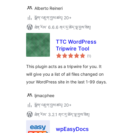
Alberto Reineri
སྒྲིག་འཇུག་བྱས་ཚད། 20+
ཐོན་རིམ་ 6.6.6 ནང་དུ་ཚོད་ལྟ་བྱས་ཟིན།
TTC WordPress
Tripwire Tool
གདེང་
(1
)
འཇོག་
ཆ་
ཚང་།
This plugin acts as a tripwire for you. It
will give you a list of all files changed on
your WordPress site in the last 1-99 days.
ljmacphee
སྒྲིག་འཇུག་བྱས་ཚད། 20+
ཐོན་རིམ་ 3.2.1 ནང་དུ་ཚོད་ལྟ་བྱས་ཟིན།
wpEasyDocs