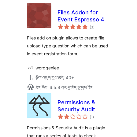
Files Addon for
Event Espresso 4
གདེང་
(3
)
འཇོག་
ཆ་
ཚང་།
Files add on plugin allows to create file
upload type question which can be used
in event registration form.
wordgeniee
སྒྲིག་འཇུག་བྱས་ཚད། 40+
ཐོན་རིམ་ 6.5.9 ནང་དུ་ཚོད་ལྟ་བྱས་ཟིན།
Permissions &
Security Audit
གདེང་
(1
)
འཇོག་
ཆ་
ཚང་།
Permissions & Security Audit is a plugin
that runs a series of tests to check