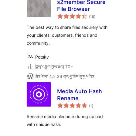
s2member Secure
File Browser
གདེང་
(15
)
འཇོག་
ཆ་
ཚང་།
The best way to share files securely with
your clients, customers, friends and
community.
Potsky
སྒྲིག་འཇུག་བྱས་ཚད། 70+
ཐོན་རིམ་ 4.2.39 ནང་དུ་ཚོད་ལྟ་བྱས་ཟིན།
Media Auto Hash
Rename
གདེང་
(1
)
འཇོག་
ཆ་
ཚང་།
Rename media filename during upload
with unique hash.