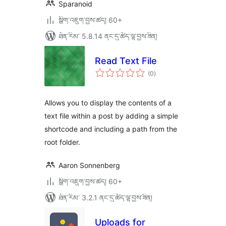
Sparanoid
སྒྲིག་འཇུག་བྱས་ཚད། 60+
ཐོན་རིམ་ 5.8.14 ནང་དུ་ཚོད་ལྟ་བྱས་ཟིན།
Read Text File
གདེང་
(0
)
འཇོག་
ཆ་
ཚང་།
Allows you to display the contents of a
text file within a post by adding a simple
shortcode and including a path from the
root folder.
Aaron Sonnenberg
སྒྲིག་འཇུག་བྱས་ཚད། 60+
ཐོན་རིམ་ 3.2.1 ནང་དུ་ཚོད་ལྟ་བྱས་ཟིན།
Uploads for