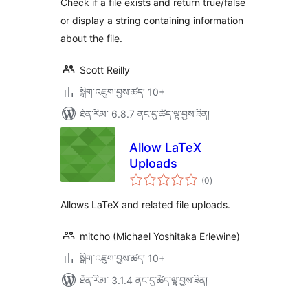
Check if a file exists and return true/false
or display a string containing information
about the file.
Scott Reilly
སྒྲིག་འཇུག་བྱས་ཚད། 10+
ཐོན་རིམ་ 6.8.7 ནང་དུ་ཚོད་ལྟ་བྱས་ཟིན།
Allow LaTeX
Uploads
གདེང་
(0
)
འཇོག་
ཆ་
ཚང་།
Allows LaTeX and related file uploads.
mitcho (Michael Yoshitaka Erlewine)
སྒྲིག་འཇུག་བྱས་ཚད། 10+
ཐོན་རིམ་ 3.1.4 ནང་དུ་ཚོད་ལྟ་བྱས་ཟིན།