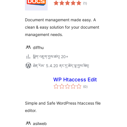
གདེང་
(1
)
འཇོག་
ཆ་
ཚང་།
Document management made easy. A
clean & easy solution for your document
management needs.
diffhu
སྒྲིག་འཇུག་བྱས་ཚད། 20+
ཐོན་རིམ་ 5.4.20 ནང་དུ་ཚོད་ལྟ་བྱས་ཟིན།
WP Htaccess Edit
གདེང་
(0
)
འཇོག་
ཆ་
ཚང་།
Simple and Safe WordPress htaccess file
editor.
asilweb