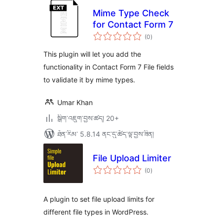
Mime Type Check
for Contact Form 7
གདེང་
(0
)
འཇོག་
ཆ་
ཚང་།
This plugin will let you add the
functionality in Contact Form 7 File fields
to validate it by mime types.
Umar Khan
སྒྲིག་འཇུག་བྱས་ཚད། 20+
ཐོན་རིམ་ 5.8.14 ནང་དུ་ཚོད་ལྟ་བྱས་ཟིན།
File Upload Limiter
གདེང་
(0
)
འཇོག་
ཆ་
ཚང་།
A plugin to set file upload limits for
different file types in WordPress.