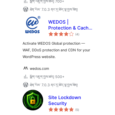
སྒྲིག་འཇུག་བྱས་ཚད། 700+
ཐོན་རིམ་ 7.0.3 ནང་དུ་ཚོད་ལྟ་བྱས་ཟིན།
WEDOS |
Protection & Cache
གདེང་
Performance
(4
)
འཇོག་
ཆ་
ཚང་།
Activate WEDOS Global protection —
WAF, DDoS protection and CDN for your
WordPress website.
wedos.com
སྒྲིག་འཇུག་བྱས་ཚད། 500+
ཐོན་རིམ་ 7.0.3 ནང་དུ་ཚོད་ལྟ་བྱས་ཟིན།
Site Lockdown
Security
གདེང་
(5
)
འཇོག་
ཆ་