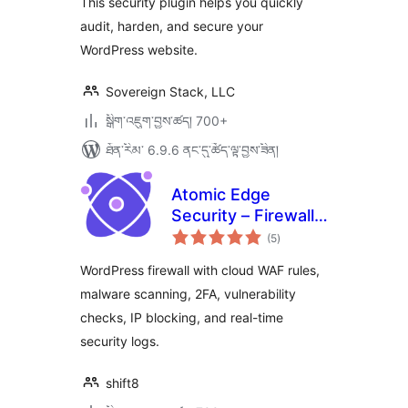
This security plugin helps you quickly
audit, harden, and secure your
WordPress website.
Sovereign Stack, LLC
སྒྲིག་འཇུག་བྱས་ཚད། 700+
ཐོན་རིམ་ 6.9.6 ནང་དུ་ཚོད་ལྟ་བྱས་ཟིན།
Atomic Edge
Security – Firewall,
གདེང་
Malware Scan and
(5
)
འཇོག་
ཆ་
Login Security
ཚང་།
WordPress firewall with cloud WAF rules,
malware scanning, 2FA, vulnerability
checks, IP blocking, and real-time
security logs.
shift8