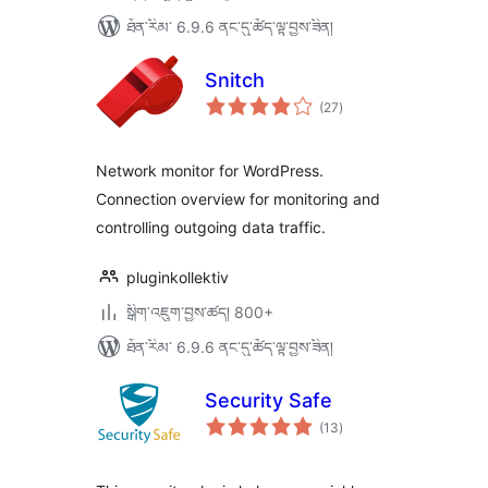
ཐོན་རིམ་ 6.9.6 ནང་དུ་ཚོད་ལྟ་བྱས་ཟིན།
Snitch
གདེང་
(27
)
འཇོག་
ཆ་
ཚང་།
Network monitor for WordPress.
Connection overview for monitoring and
controlling outgoing data traffic.
pluginkollektiv
སྒྲིག་འཇུག་བྱས་ཚད། 800+
ཐོན་རིམ་ 6.9.6 ནང་དུ་ཚོད་ལྟ་བྱས་ཟིན།
Security Safe
གདེང་
(13
)
འཇོག་
ཆ་
ཚང་།