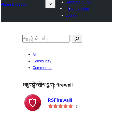
Submit a plugin
Plugin Directory
My favorites
Log in
བཤེར་
འཚོལ།
All
Community
Commercial
མཐུད་སྣེ་འགྲེལ་བྱང་།:
firewall
RSFirewall!
གདེང་
(5
)
འཇོག་
ཆ་
ཚང་།