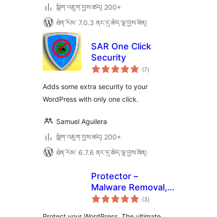
སྒྲིག་འཇུག་བྱས་ཚད། 200+
ཐོན་རིམ་ 7.0.3 ནང་དུ་ཚོད་ལྟ་བྱས་ཟིན།
SAR One Click
Security
གདེང་
(7
)
འཇོག་
ཆ་
ཚང་།
Adds some extra security to your
WordPress with only one click.
Samuel Aguilera
སྒྲིག་འཇུག་བྱས་ཚད། 200+
ཐོན་རིམ་ 6.7.6 ནང་དུ་ཚོད་ལྟ་བྱས་ཟིན།
Protector –
Malware Removal,
གདེང་
Firewall & Core
(3
)
འཇོག་
ཆ་
Repair
ཚང་།
Protect your WordPress. The ultimate