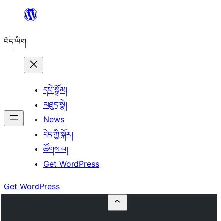
Skip
to
བོད་ཡིག
content
དཔེ་སྒྲོམ།
མཐུད་སྣེ།
News
ངེད་ཀྱི་སྐོར།
ཚོགས་པ།
Get WordPress
Get WordPress