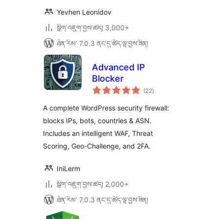
Yevhen Leonidov
སྒྲིག་འཇུག་བྱས་ཚད། 3,000+
ཐོན་རིམ་ 7.0.3 ནང་དུ་ཚོད་ལྟ་བྱས་ཟིན།
Advanced IP
Blocker
གདེང་
(22
)
འཇོག་
ཆ་
ཚང་།
A complete WordPress security firewall:
blocks IPs, bots, countries & ASN.
Includes an intelligent WAF, Threat
Scoring, Geo-Challenge, and 2FA.
IniLerm
སྒྲིག་འཇུག་བྱས་ཚད། 2,000+
ཐོན་རིམ་ 7.0.3 ནང་དུ་ཚོད་ལྟ་བྱས་ཟིན།