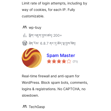
ཚང་།
Limit rate of login attempts, including by
way of cookies, for each IP. Fully
customizable.
wp-buy
སྒྲིག་འཇུག་བྱས་ཚད། 200+
ཐོན་རིམ་ 6.8.7 ནང་དུ་ཚོད་ལྟ་བྱས་ཟིན།
Spam Master
གདེང་
(71
)
འཇོག་
ཆ་
ཚང་།
Real-time firewall and anti-spam for
WordPress. Block spam bots, comments,
logins & registrations. No CAPTCHA, no
slowdown.
TechGasp