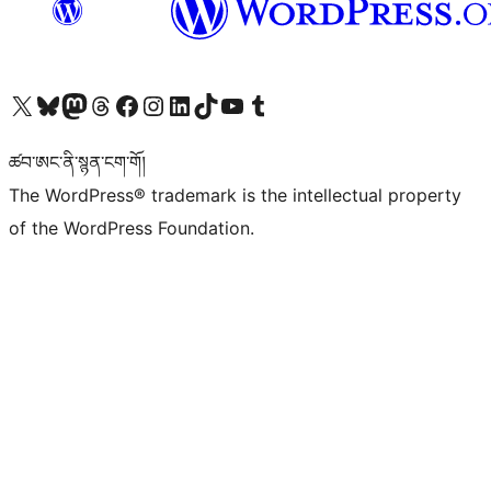
Visit our X (formerly Twitter) account
Visit our Bluesky account
Visit our Mastodon account
Visit our Threads account
Visit our Facebook page
Visit our Instagram account
Visit our LinkedIn account
Visit our TikTok account
Visit our YouTube channel
Visit our Tumblr account
ཚབ་ཨང་ནི་སྙན་ངག་གོ།
The WordPress® trademark is the intellectual property
of the WordPress Foundation.