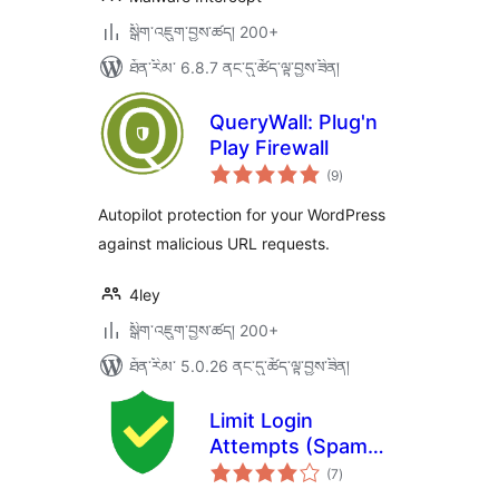
སྒྲིག་འཇུག་བྱས་ཚད། 200+
ཐོན་རིམ་ 6.8.7 ནང་དུ་ཚོད་ལྟ་བྱས་ཟིན།
QueryWall: Plug'n
Play Firewall
གདེང་
(9
)
འཇོག་
ཆ་
ཚང་།
Autopilot protection for your WordPress
against malicious URL requests.
4ley
སྒྲིག་འཇུག་བྱས་ཚད། 200+
ཐོན་རིམ་ 5.0.26 ནང་དུ་ཚོད་ལྟ་བྱས་ཟིན།
Limit Login
Attempts (Spam
གདེང་
Protection)
(7
)
འཇོག་
ཆ་