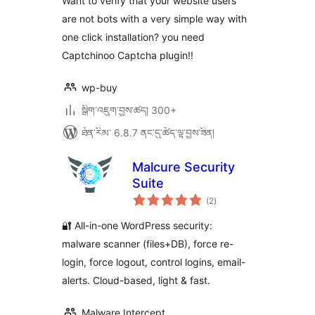
Want to verify that your website users
are not bots with a very simple way with
one click installation? you need
Captchinoo Captcha plugin!!
wp-buy
སྒྲིག་འཇུག་བྱས་ཚད། 300+
ཐོན་རིམ་ 6.8.7 ནང་དུ་ཚོད་ལྟ་བྱས་ཟིན།
Malcure Security
Suite
གདེང་
(2
)
འཇོག་
ཆ་
ཚང་།
🔐 All-in-one WordPress security:
malware scanner (files+DB), force re-
login, force logout, control logins, email-
alerts. Cloud-based, light & fast.
Malware Intercept