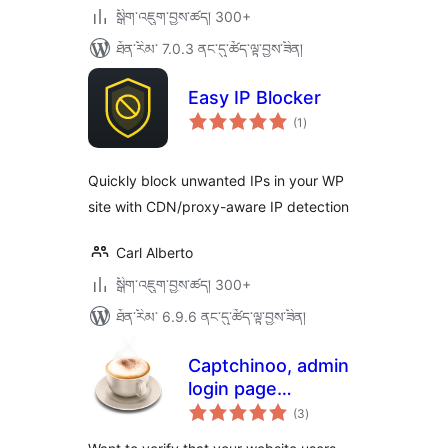
སྒྲིག་འཇུག་བྱས་ཚད། 300+
ཐོན་རིམ་ 7.0.3 ནང་དུ་ཚོད་ལྟ་བྱས་ཟིན།
Easy IP Blocker
གདེང་
(1
)
འཇོག་
ཆ་
ཚང་།
Quickly block unwanted IPs in your WP
site with CDN/proxy-aware IP detection
Carl Alberto
སྒྲིག་འཇུག་བྱས་ཚད། 300+
ཐོན་རིམ་ 6.9.6 ནང་དུ་ཚོད་ལྟ་བྱས་ཟིན།
Captchinoo, admin
login page
གདེང་
protection with
(3
)
འཇོག་
ཆ་
Google recaptcha
ཚང་།