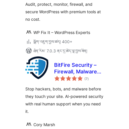
ཚང་།
Audit, protect, monitor, firewall, and
secure WordPress with premium tools at
no cost.
WP Fix It – WordPress Experts
སྒྲིག་འཇུག་བྱས་ཚད། 400+
ཐོན་རིམ་ 7.0.3 ནང་དུ་ཚོད་ལྟ་བྱས་ཟིན།
BitFire Security –
Firewall, Malware
གདེང་
Scanner, Bot
(7
)
འཇོག་
ཆ་
Blocker, Login
ཚང་།
Stop hackers, bots, and malware before
Protection
they touch your site. AI-powered security
with real human support when you need
it.
Cory Marsh