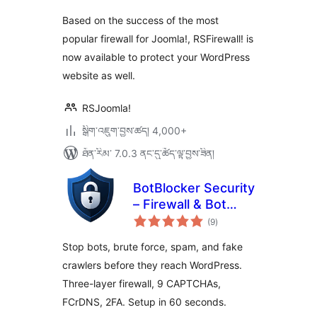
Based on the success of the most
popular firewall for Joomla!, RSFirewall! is
now available to protect your WordPress
website as well.
RSJoomla!
སྒྲིག་འཇུག་བྱས་ཚད། 4,000+
ཐོན་རིམ་ 7.0.3 ནང་དུ་ཚོད་ལྟ་བྱས་ཟིན།
BotBlocker Security
– Firewall & Bot
གདེང་
Protection
(9
)
འཇོག་
ཆ་
ཚང་།
Stop bots, brute force, spam, and fake
crawlers before they reach WordPress.
Three-layer firewall, 9 CAPTCHAs,
FCrDNS, 2FA. Setup in 60 seconds.