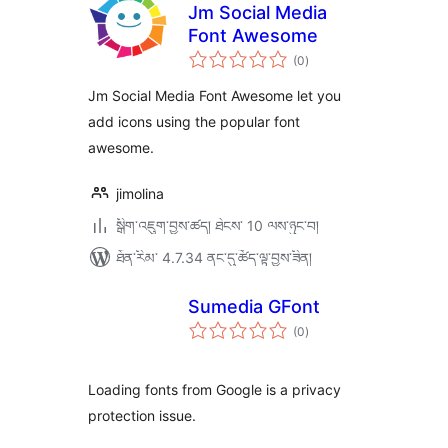
Jm Social Media
Font Awesome
གདེང་
(0
)
འཇོག་
ཆ་
ཚང་།
Jm Social Media Font Awesome let you
add icons using the popular font
awesome.
jimolina
སྒྲིག་འཇུག་བྱས་ཚད། ཐེངས་ 10 ལས་ཉུང་བ།
ཐོན་རིམ་ 4.7.34 ནང་དུ་ཚོད་ལྟ་བྱས་ཟིན།
Sumedia GFont
གདེང་
(0
)
འཇོག་
ཆ་
ཚང་།
Loading fonts from Google is a privacy
protection issue.