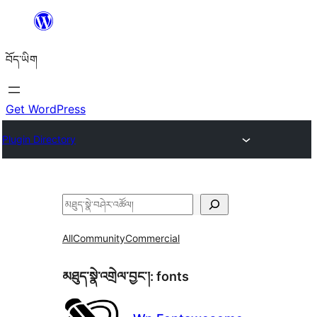
Skip
to
བོད་ཡིག
content
Get WordPress
Plugin Directory
བཤེར་
འཚོལ།
All
Community
Commercial
མཐུད་སྣེ་འགྲེལ་བྱང་།:
fonts