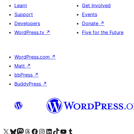
Learn
Get Involved
Support
Events
Developers
Donate
↗
WordPress.tv
↗
Five for the Future
WordPress.com
↗
Matt
↗
bbPress
↗
BuddyPress
↗
Visit our X (formerly Twitter) account
Visit our Bluesky account
Visit our Mastodon account
Visit our Threads account
Visit our Facebook page
Visit our Instagram account
Visit our LinkedIn account
Visit our TikTok account
Visit our YouTube channel
Visit our Tumblr account