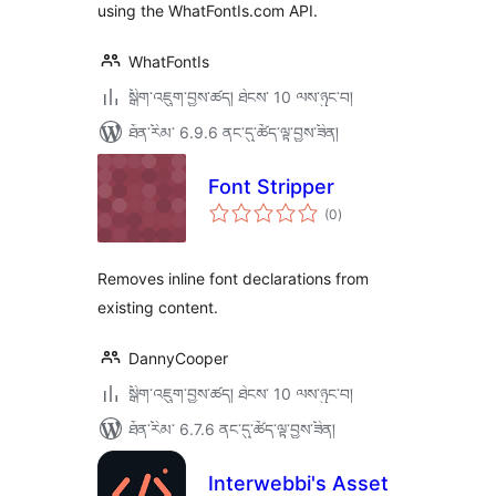
using the WhatFontIs.com API.
WhatFontIs
སྒྲིག་འཇུག་བྱས་ཚད། ཐེངས་ 10 ལས་ཉུང་བ།
ཐོན་རིམ་ 6.9.6 ནང་དུ་ཚོད་ལྟ་བྱས་ཟིན།
Font Stripper
གདེང་
(0
)
འཇོག་
ཆ་
ཚང་།
Removes inline font declarations from
existing content.
DannyCooper
སྒྲིག་འཇུག་བྱས་ཚད། ཐེངས་ 10 ལས་ཉུང་བ།
ཐོན་རིམ་ 6.7.6 ནང་དུ་ཚོད་ལྟ་བྱས་ཟིན།
Interwebbi's Asset