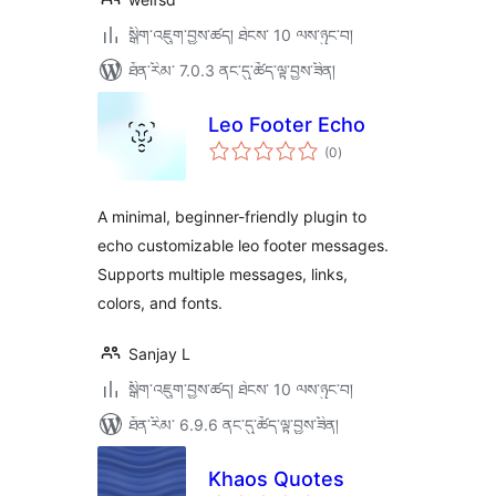
སྒྲིག་འཇུག་བྱས་ཚད། ཐེངས་ 10 ལས་ཉུང་བ།
ཐོན་རིམ་ 7.0.3 ནང་དུ་ཚོད་ལྟ་བྱས་ཟིན།
Leo Footer Echo
གདེང་
(0
)
འཇོག་
ཆ་
ཚང་།
A minimal, beginner-friendly plugin to
echo customizable leo footer messages.
Supports multiple messages, links,
colors, and fonts.
Sanjay L
སྒྲིག་འཇུག་བྱས་ཚད། ཐེངས་ 10 ལས་ཉུང་བ།
ཐོན་རིམ་ 6.9.6 ནང་དུ་ཚོད་ལྟ་བྱས་ཟིན།
Khaos Quotes