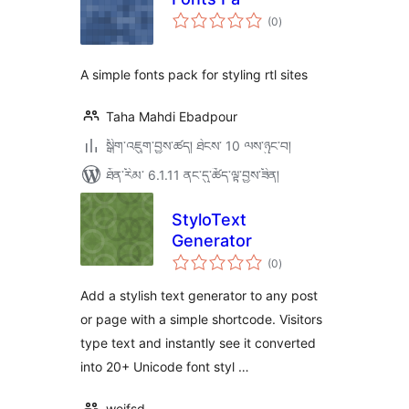
གདེང་
(0
)
འཇོག་
ཆ་
ཚང་།
A simple fonts pack for styling rtl sites
Taha Mahdi Ebadpour
སྒྲིག་འཇུག་བྱས་ཚད། ཐེངས་ 10 ལས་ཉུང་བ།
ཐོན་རིམ་ 6.1.11 ནང་དུ་ཚོད་ལྟ་བྱས་ཟིན།
StyloText
Generator
གདེང་
(0
)
འཇོག་
ཆ་
ཚང་།
Add a stylish text generator to any post
or page with a simple shortcode. Visitors
type text and instantly see it converted
into 20+ Unicode font styl …
weifsd