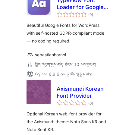
TypeFlow Font
Loader for Google
གདེང་
Fonts
(0
)
འཇོག་
ཆ་
ཚང་།
Beautiful Google Fonts for WordPress
with self-hosted GDPR-compliant mode
— no coding required.
sebastianhornoi
སྒྲིག་འཇུག་བྱས་ཚད། ཐེངས་ 10 ལས་ཉུང་བ།
ཐོན་རིམ་ 6.9.6 ནང་དུ་ཚོད་ལྟ་བྱས་ཟིན།
Axismundi Korean
Font Provider
གདེང་
(0
)
འཇོག་
ཆ་
ཚང་།
Optional Korean web-font provider for
the Axismundi theme: Noto Sans KR and
Noto Serif KR.