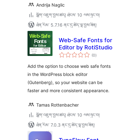
Andrija Naglic
སྒྲིག་འཇུག་བྱས་ཚད། ཐེངས་ 10 ལས་ཉུང་བ།
ཐོན་རིམ་ 5.7.16 ནང་དུ་ཚོད་ལྟ་བྱས་ཟིན།
Web-Safe Fonts for
Editor by RotiStudio
གདེང་
(0
)
འཇོག་
ཆ་
ཚང་།
Add the option to choose web safe fonts
in the WordPress block editor
(Gutenberg), so your website can be
faster and more consistent appearance.
Tamas Rottenbacher
སྒྲིག་འཇུག་བྱས་ཚད། ཐེངས་ 10 ལས་ཉུང་བ།
ཐོན་རིམ་ 7.0.3 ནང་དུ་ཚོད་ལྟ་བྱས་ཟིན།