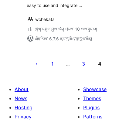
easy to use and integrate …
wchekata
སྒྲིག་འཇུག་བྱས་ཚད། ཐེངས་ 10 ལས་ཉུང་བ།
ཐོན་རིམ་ 6.7.6 ནང་དུ་ཚོད་ལྟ་བྱས་ཟིན།
Posts
pagination
1
3
4
…
About
Showcase
News
Themes
Hosting
Plugins
Privacy
Patterns