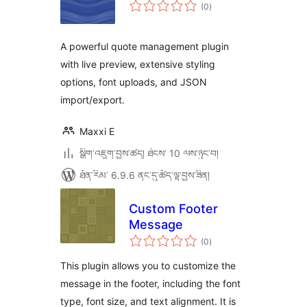
གདེང་
(0
)
འཇོག་
ཆ་
ཚང་།
A powerful quote management plugin
with live preview, extensive styling
options, font uploads, and JSON
import/export.
Maxxi E
སྒྲིག་འཇུག་བྱས་ཚད། ཐེངས་ 10 ལས་ཉུང་བ།
ཐོན་རིམ་ 6.9.6 ནང་དུ་ཚོད་ལྟ་བྱས་ཟིན།
Custom Footer
Message
གདེང་
(0
)
འཇོག་
ཆ་
ཚང་།
This plugin allows you to customize the
message in the footer, including the font
type, font size, and text alignment. It is