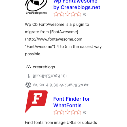
Wp Fontawesome
by Creareblogs.net
གདེང་
(0
)
འཇོག་
ཆ་
ཚང་།
Wp Cb FontAwesome is a plugin to
migrate from [FontAwesome]
(http://www.fontawesome.com
"FontAwesome") 4 to 5 in the easiest way
possible.
creareblogs
སྒྲིག་འཇུག་བྱས་ཚད། 10+
ཐོན་རིམ་ 4.9.30 ནང་དུ་ཚོད་ལྟ་བྱས་ཟིན།
Font Finder for
WhatFontIs
གདེང་
(0
)
འཇོག་
ཆ་
ཚང་།
Find fonts from image URLs or uploads