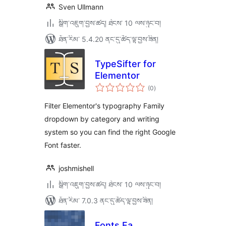
Sven Ullmann
སྒྲིག་འཇུག་བྱས་ཚད། ཐེངས་ 10 ལས་ཉུང་བ།
ཐོན་རིམ་ 5.4.20 ནང་དུ་ཚོད་ལྟ་བྱས་ཟིན།
TypeSifter for
Elementor
གདེང་
(0
)
འཇོག་
ཆ་
ཚང་།
Filter Elementor's typography Family
dropdown by category and writing
system so you can find the right Google
Font faster.
joshmishell
སྒྲིག་འཇུག་བྱས་ཚད། ཐེངས་ 10 ལས་ཉུང་བ།
ཐོན་རིམ་ 7.0.3 ནང་དུ་ཚོད་ལྟ་བྱས་ཟིན།
Fonts Fa