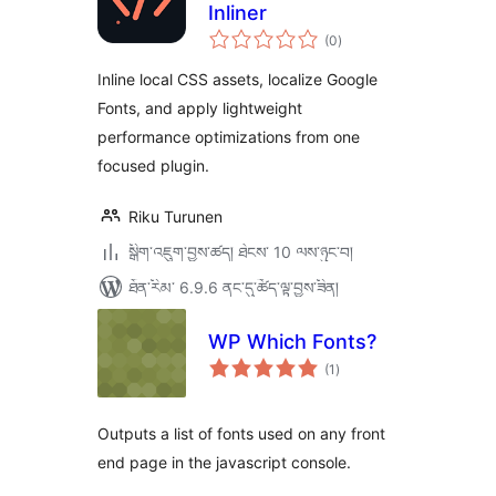
Inliner
གདེང་
(0
)
འཇོག་
ཆ་
ཚང་།
Inline local CSS assets, localize Google
Fonts, and apply lightweight
performance optimizations from one
focused plugin.
Riku Turunen
སྒྲིག་འཇུག་བྱས་ཚད། ཐེངས་ 10 ལས་ཉུང་བ།
ཐོན་རིམ་ 6.9.6 ནང་དུ་ཚོད་ལྟ་བྱས་ཟིན།
WP Which Fonts?
གདེང་
(1
)
འཇོག་
ཆ་
ཚང་།
Outputs a list of fonts used on any front
end page in the javascript console.