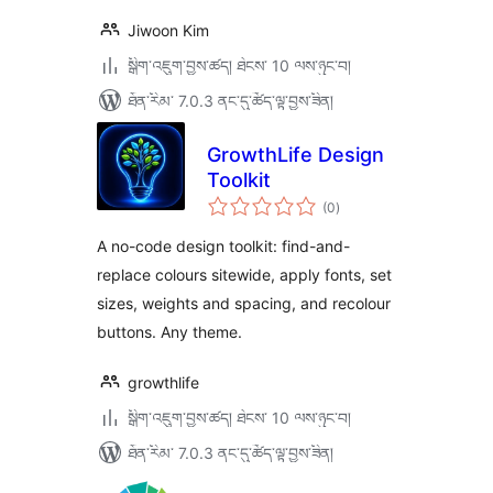
Jiwoon Kim
སྒྲིག་འཇུག་བྱས་ཚད། ཐེངས་ 10 ལས་ཉུང་བ།
ཐོན་རིམ་ 7.0.3 ནང་དུ་ཚོད་ལྟ་བྱས་ཟིན།
GrowthLife Design
Toolkit
གདེང་
(0
)
འཇོག་
ཆ་
ཚང་།
A no-code design toolkit: find-and-
replace colours sitewide, apply fonts, set
sizes, weights and spacing, and recolour
buttons. Any theme.
growthlife
སྒྲིག་འཇུག་བྱས་ཚད། ཐེངས་ 10 ལས་ཉུང་བ།
ཐོན་རིམ་ 7.0.3 ནང་དུ་ཚོད་ལྟ་བྱས་ཟིན།