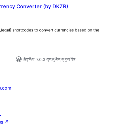
rrency Converter (by DKZR)
ེང་
ོག་
་།
_legal] shortcodes to convert currencies based on the
ཐོན་རིམ་ 7.0.3 ནང་དུ་ཚོད་ལྟ་བྱས་ཟིན།
s.com
↗
ss
↗