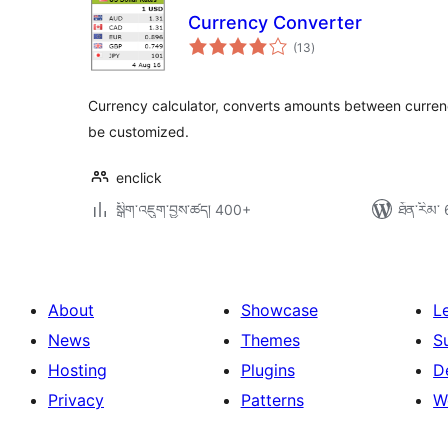
Currency Converter
གདེང་
(13
)
འཇོག་
ཆ་
ཚང་།
Currency calculator, converts amounts between currenci
be customized.
enclick
སྒྲིག་འཇུག་བྱས་ཚད། 400+
ཐོན་རིམ་ 
About
Showcase
L
News
Themes
S
Hosting
Plugins
D
Privacy
Patterns
W