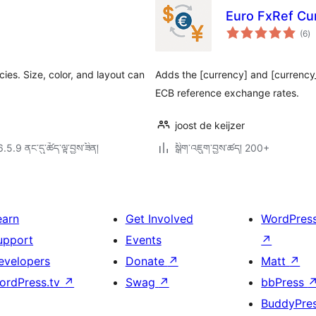
Euro FxRef Cu
གད
(6
)
འཇ
ཆ་
ཚང
es. Size, color, and layout can
Adds the [currency] and [currency
ECB reference exchange rates.
joost de keijzer
6.5.9 ནང་དུ་ཚོད་ལྟ་བྱས་ཟིན།
སྒྲིག་འཇུག་བྱས་ཚད། 200+
earn
Get Involved
WordPres
upport
Events
↗
evelopers
Donate
↗
Matt
↗
ordPress.tv
↗
Swag
↗
bbPress
BuddyPre