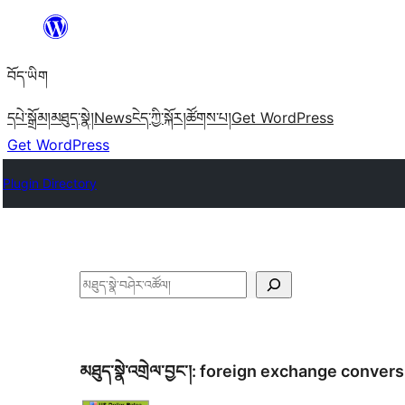
Skip
to
བོད་ཡིག
content
དཔེ་སྒྲོམ།
མཐུད་སྣེ།
News
ངེད་ཀྱི་སྐོར།
ཚོགས་པ།
Get WordPress
Get WordPress
Plugin Directory
བཤེར་
འཚོལ།
མཐུད་སྣེ་འགྲེལ་བྱང་།:
foreign exchange convers