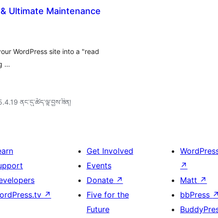
& Ultimate Maintenance
your WordPress site into a "read
ig …
5.4.19 ནང་དུ་ཚོད་ལྟ་བྱས་ཟིན།
earn
Get Involved
WordPres
upport
Events
↗
evelopers
Donate
↗
Matt
↗
ordPress.tv
↗
Five for the
bbPress
Future
BuddyPre