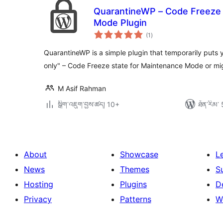
QuarantineWP – Code Freeze 
Mode Plugin
གདེང་
(1
)
འཇོག་
ཆ་
ཚང་།
QuarantineWP is a simple plugin that temporarily puts 
only" – Code Freeze state for Maintenance Mode or m
M Asif Rahman
སྒྲིག་འཇུག་བྱས་ཚད། 10+
ཐོན་རིམ་ 
About
Showcase
L
News
Themes
S
Hosting
Plugins
D
Privacy
Patterns
W