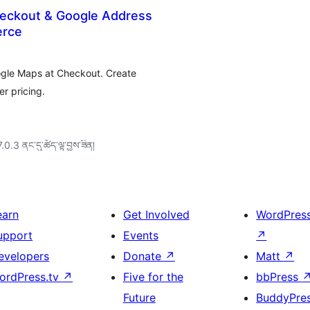
Checkout & Google Address
erce
oogle Maps at Checkout. Create
r pricing.
7.0.3 ནང་དུ་ཚོད་ལྟ་བྱས་ཟིན།
earn
Get Involved
WordPres
upport
Events
↗
evelopers
Donate
↗
Matt
↗
ordPress.tv
↗
Five for the
bbPress
Future
BuddyPre