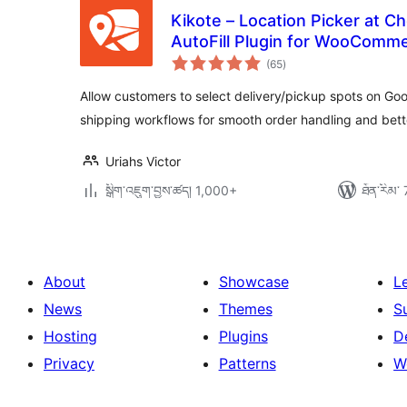
Kikote – Location Picker at 
AutoFill Plugin for WooComm
གདེང་
(65
)
འཇོག་
ཆ་
ཚང་།
Allow customers to select delivery/pickup spots on G
shipping workflows for smooth order handling and bette
Uriahs Victor
སྒྲིག་འཇུག་བྱས་ཚད། 1,000+
ཐོན་རིམ་ 
About
Showcase
L
News
Themes
S
Hosting
Plugins
D
Privacy
Patterns
W