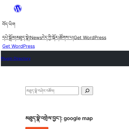
Skip
to
བོད་ཡིག
content
དཔེ་སྒྲོམ།
མཐུད་སྣེ།
News
ངེད་ཀྱི་སྐོར།
ཚོགས་པ།
Get WordPress
Get WordPress
Plugin Directory
བཤེར་
འཚོལ།
མཐུད་སྣེ་འགྲེལ་བྱང་།:
google map