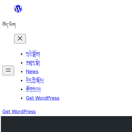
Skip
to
བོད་ཡིག
content
དཔེ་སྒྲོམ།
མཐུད་སྣེ།
News
ངེད་ཀྱི་སྐོར།
ཚོགས་པ།
Get WordPress
Get WordPress