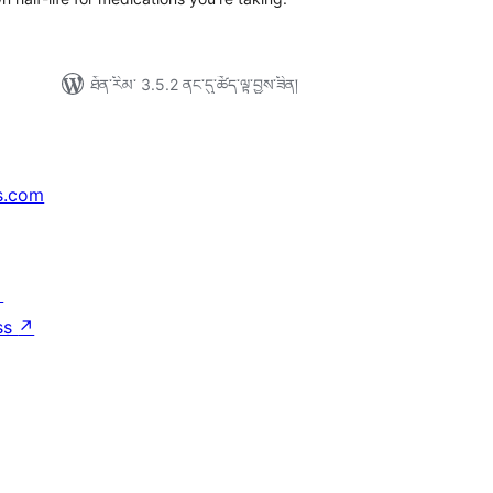
ཐོན་རིམ་ 3.5.2 ནང་དུ་ཚོད་ལྟ་བྱས་ཟིན།
s.com
↗
ss
↗