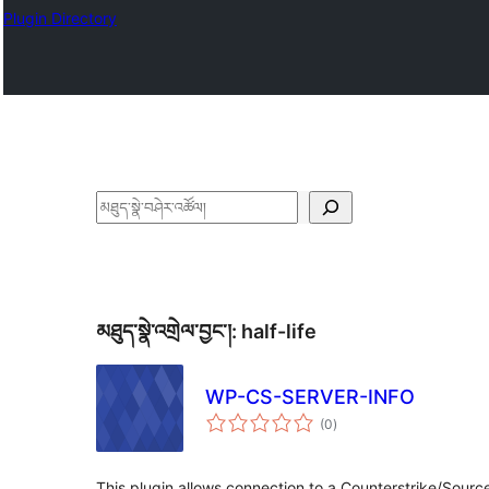
Plugin Directory
བཤེར་
འཚོལ།
མཐུད་སྣེ་འགྲེལ་བྱང་།:
half-life
WP-CS-SERVER-INFO
གདེང་
(0
)
འཇོག་
ཆ་
ཚང་།
This plugin allows connection to a Counterstrike/Sourc