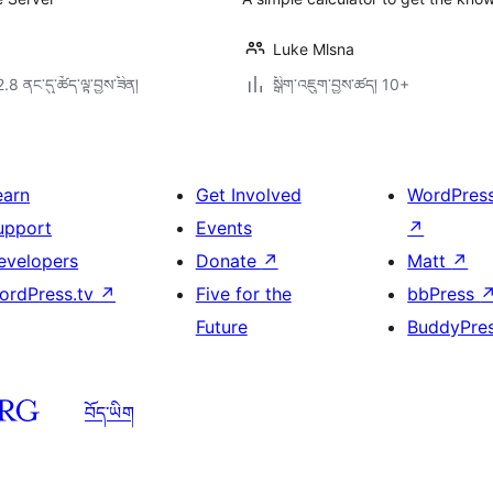
Luke Mlsna
2.8 ནང་དུ་ཚོད་ལྟ་བྱས་ཟིན།
སྒྲིག་འཇུག་བྱས་ཚད། 10+
earn
Get Involved
WordPres
upport
Events
↗
evelopers
Donate
↗
Matt
↗
ordPress.tv
↗
Five for the
bbPress
Future
BuddyPre
བོད་ཡིག