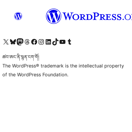
Visit our X (formerly Twitter) account
Visit our Bluesky account
Visit our Mastodon account
Visit our Threads account
Visit our Facebook page
Visit our Instagram account
Visit our LinkedIn account
Visit our TikTok account
Visit our YouTube channel
Visit our Tumblr account
ཚབ་ཨང་ནི་སྙན་ངག་གོ།
The WordPress® trademark is the intellectual property
of the WordPress Foundation.