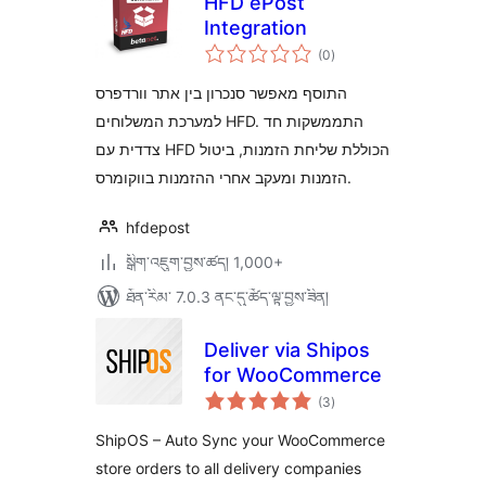
HFD ePost
Integration
གདེང་
(0
)
འཇོག་
ཆ་
ཚང་།
התוסף מאפשר סנכרון בין אתר וורדפרס
למערכת המשלוחים HFD. התממשקות חד
צדדית עם HFD הכוללת שליחת הזמנות, ביטול
הזמנות ומעקב אחרי ההזמנות בווקומרס.
hfdepost
སྒྲིག་འཇུག་བྱས་ཚད། 1,000+
ཐོན་རིམ་ 7.0.3 ནང་དུ་ཚོད་ལྟ་བྱས་ཟིན།
Deliver via Shipos
for WooCommerce
གདེང་
(3
)
འཇོག་
ཆ་
ཚང་།
ShipOS – Auto Sync your WooCommerce
store orders to all delivery companies