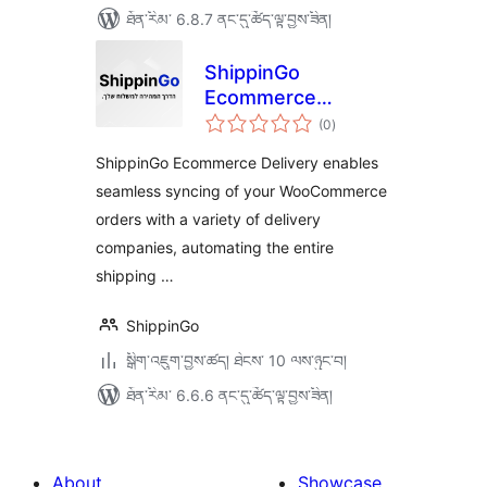
ཐོན་རིམ་ 6.8.7 ནང་དུ་ཚོད་ལྟ་བྱས་ཟིན།
ShippinGo
Ecommerce
གདེང་
Delivery –
(0
)
འཇོག་
ཆ་
ShippinGo
ཚང་།
ShippinGo Ecommerce Delivery enables
seamless syncing of your WooCommerce
orders with a variety of delivery
companies, automating the entire
shipping …
ShippinGo
སྒྲིག་འཇུག་བྱས་ཚད། ཐེངས་ 10 ལས་ཉུང་བ།
ཐོན་རིམ་ 6.6.6 ནང་དུ་ཚོད་ལྟ་བྱས་ཟིན།
About
Showcase