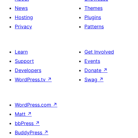
News
Themes
Hosting
Plugins
Privacy
Patterns
Learn
Get Involved
Support
Events
Developers
Donate
↗
WordPress.tv
↗
Swag
↗
WordPress.com
↗
Matt
↗
bbPress
↗
BuddyPress
↗