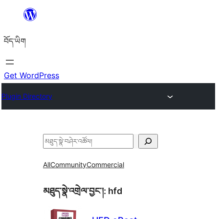
Skip
to
བོད་ཡིག
content
Get WordPress
Plugin Directory
བཤེར་
འཚོལ།
All
Community
Commercial
མཐུད་སྣེ་འགྲེལ་བྱང་།:
hfd