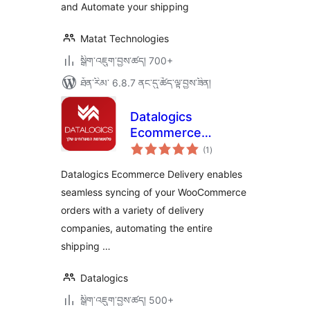
and Automate your shipping
Matat Technologies
སྒྲིག་འཇུག་བྱས་ཚད། 700+
ཐོན་རིམ་ 6.8.7 ནང་དུ་ཚོད་ལྟ་བྱས་ཟིན།
Datalogics
Ecommerce
གདེང་
Delivery –
(1
)
འཇོག་
ཆ་
Datalogics
ཚང་།
Datalogics Ecommerce Delivery enables
seamless syncing of your WooCommerce
orders with a variety of delivery
companies, automating the entire
shipping …
Datalogics
སྒྲིག་འཇུག་བྱས་ཚད། 500+