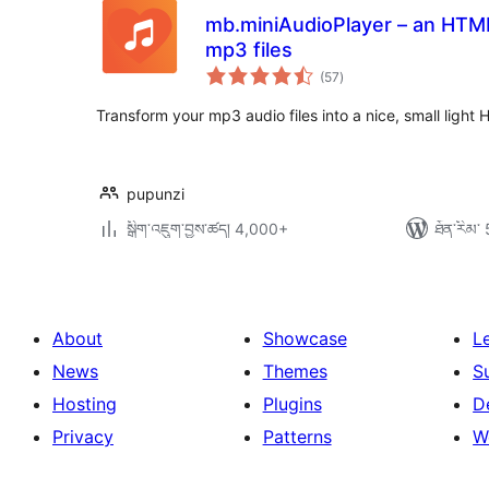
mb.miniAudioPlayer – an HTML
mp3 files
གདེང་
(57
)
འཇོག་
ཆ་
ཚང་།
Transform your mp3 audio files into a nice, small light
pupunzi
སྒྲིག་འཇུག་བྱས་ཚད། 4,000+
ཐོན་རིམ་ 
About
Showcase
L
News
Themes
S
Hosting
Plugins
D
Privacy
Patterns
W