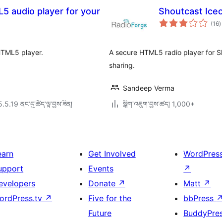
5 audio player for your
Shoutcast Ice
ག
(16
)
འ
ཆ
ཚ
 HTML5 player.
A secure HTML5 radio player for S
sharing.
Sandeep Verma
5.5.19 ནང་དུ་ཚོད་ལྟ་བྱས་ཟིན།
སྒྲིག་འཇུག་བྱས་ཚད། 1,000+
earn
Get Involved
WordPres
upport
Events
↗
evelopers
Donate
↗
Matt
↗
ordPress.tv
↗
Five for the
bbPress
Future
BuddyPre