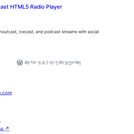
cast HTML5 Radio Player
དེང་
ཇོག་
་
ང་།
houtcast, Icecast, and podcast streams with social
ཐོན་རིམ་ 6.8.7 ནང་དུ་ཚོད་ལྟ་བྱས་ཟིན།
s.com
↗
ss
↗