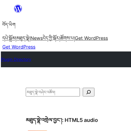
Skip
to
བོད་ཡིག
content
དཔེ་སྒྲོམ།
མཐུད་སྣེ།
News
ངེད་ཀྱི་སྐོར།
ཚོགས་པ།
Get WordPress
Get WordPress
Plugin Directory
བཤེར་
འཚོལ།
མཐུད་སྣེ་འགྲེལ་བྱང་།:
HTML5 audio