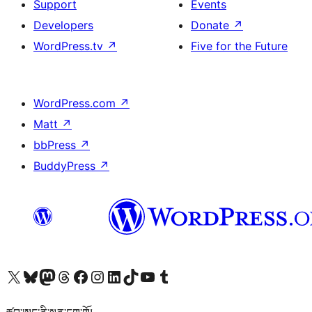
Support
Events
Developers
Donate
↗
WordPress.tv
↗
Five for the Future
WordPress.com
↗
Matt
↗
bbPress
↗
BuddyPress
↗
Visit our X (formerly Twitter) account
Visit our Bluesky account
Visit our Mastodon account
Visit our Threads account
Visit our Facebook page
Visit our Instagram account
Visit our LinkedIn account
Visit our TikTok account
Visit our YouTube channel
Visit our Tumblr account