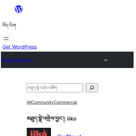
Skip
to
བོད་ཡིག
content
Get WordPress
Plugin Directory
བཤེར་
འཚོལ།
All
Community
Commercial
མཐུད་སྣེ་འགྲེལ་བྱང་།:
iiko