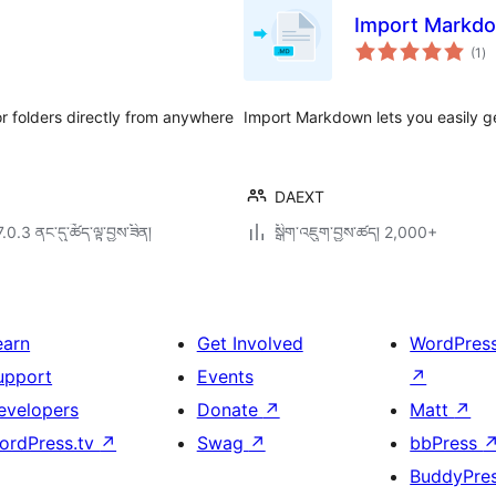
Import Markdo
གད
(1
)
འཇ
ཆ་
ཚང
or folders directly from anywhere
Import Markdown lets you easily g
DAEXT
7.0.3 ནང་དུ་ཚོད་ལྟ་བྱས་ཟིན།
སྒྲིག་འཇུག་བྱས་ཚད། 2,000+
earn
Get Involved
WordPres
upport
Events
↗
evelopers
Donate
↗
Matt
↗
ordPress.tv
↗
Swag
↗
bbPress
BuddyPre