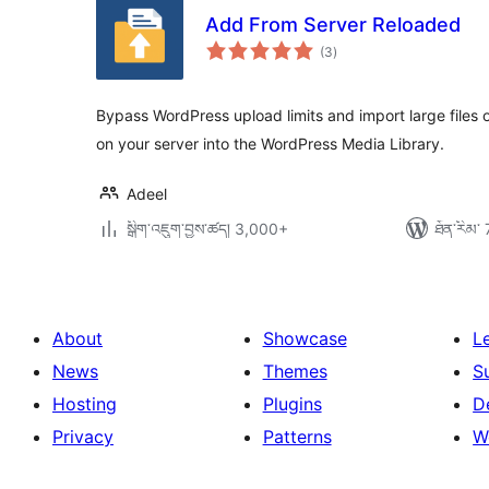
Add From Server Reloaded
གདེང་
(3
)
འཇོག་
ཆ་
ཚང་།
Bypass WordPress upload limits and import large files 
on your server into the WordPress Media Library.
Adeel
སྒྲིག་འཇུག་བྱས་ཚད། 3,000+
ཐོན་རིམ་ 
About
Showcase
L
News
Themes
S
Hosting
Plugins
D
Privacy
Patterns
W