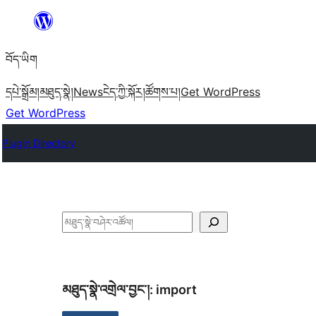
Skip
to
བོད་ཡིག
content
དཔེ་སྒྲོམ།
མཐུད་སྣེ།
News
ངེད་ཀྱི་སྐོར།
ཚོགས་པ།
Get WordPress
Get WordPress
Plugin Directory
བཤེར་
འཚོལ།
མཐུད་སྣེ་འགྲེལ་བྱང་།:
import