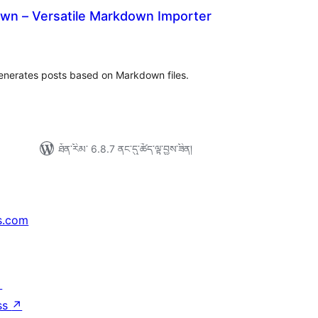
wn – Versatile Markdown Importer
ེང་
ོག་
་།
enerates posts based on Markdown files.
ཐོན་རིམ་ 6.8.7 ནང་དུ་ཚོད་ལྟ་བྱས་ཟིན།
s.com
↗
ss
↗