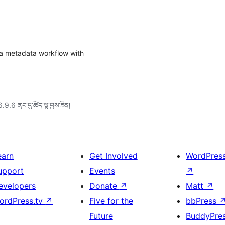
a metadata workflow with
6.9.6 ནང་དུ་ཚོད་ལྟ་བྱས་ཟིན།
earn
Get Involved
WordPres
upport
Events
↗
evelopers
Donate
↗
Matt
↗
ordPress.tv
↗
Five for the
bbPress
Future
BuddyPre