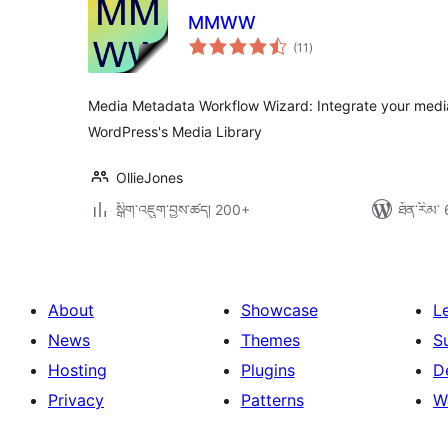
MMWW
གདེང་
(11
)
འཇོག་
ཆ་
ཚང་།
Media Metadata Workflow Wizard: Integrate your medi
WordPress's Media Library
OllieJones
སྒྲིག་འཇུག་བྱས་ཚད། 200+
ཐོན་རིམ་ 
About
Showcase
L
News
Themes
S
Hosting
Plugins
D
Privacy
Patterns
W