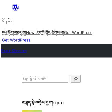
Skip
to
བོད་ཡིག
content
དཔེ་སྒྲོམ།
མཐུད་སྣེ།
News
ངེད་ཀྱི་སྐོར།
ཚོགས་པ།
Get WordPress
Get WordPress
Plugin Directory
བཤེར་
འཚོལ།
མཐུད་སྣེ་འགྲེལ་བྱང་།:
iptc