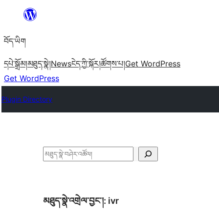
Skip
to
བོད་ཡིག
content
དཔེ་སྒྲོམ།
མཐུད་སྣེ།
News
ངེད་ཀྱི་སྐོར།
ཚོགས་པ།
Get WordPress
Get WordPress
Plugin Directory
བཤེར་
འཚོལ།
མཐུད་སྣེ་འགྲེལ་བྱང་།:
ivr