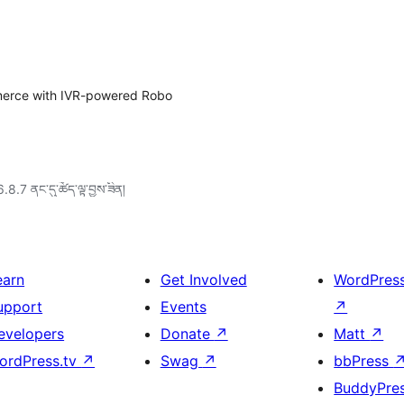
mmerce with IVR-powered Robo
6.8.7 ནང་དུ་ཚོད་ལྟ་བྱས་ཟིན།
earn
Get Involved
WordPres
upport
Events
↗
evelopers
Donate
↗
Matt
↗
ordPress.tv
↗
Swag
↗
bbPress
BuddyPre