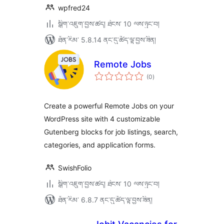
wpfred24
སྒྲིག་འཇུག་བྱས་ཚད། ཐེངས་ 10 ལས་ཉུང་བ།
ཐོན་རིམ་ 5.8.14 ནང་དུ་ཚོད་ལྟ་བྱས་ཟིན།
Remote Jobs
གདེང་
(0
)
འཇོག་
ཆ་
ཚང་།
Create a powerful Remote Jobs on your
WordPress site with 4 customizable
Gutenberg blocks for job listings, search,
categories, and application forms.
SwishFolio
སྒྲིག་འཇུག་བྱས་ཚད། ཐེངས་ 10 ལས་ཉུང་བ།
ཐོན་རིམ་ 6.8.7 ནང་དུ་ཚོད་ལྟ་བྱས་ཟིན།