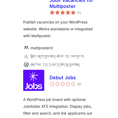
Jobit Vacancies for
Multiposter
གདེང་
(1
)
འཇོག་
ཆ་
ཚང་།
Publish vacancies on your WordPress
website. Works standalone or integrated
with Multiposter.
multiposternl
སྒྲིག་འཇུག་བྱས་ཚད། ཐེངས་ 10 ལས་ཉུང་བ།
ཐོན་རིམ་ 7.0.3 ནང་དུ་ཚོད་ལྟ་བྱས་ཟིན།
Debut Jobs
གདེང་
(0
)
འཇོག་
ཆ་
ཚང་།
A WordPress job board with optional
JobAdder ATS integration. Display jobs,
filter and search, and link applicants out