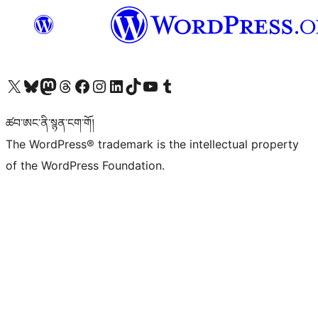
Visit our X (formerly Twitter) account
Visit our Bluesky account
Visit our Mastodon account
Visit our Threads account
Visit our Facebook page
Visit our Instagram account
Visit our LinkedIn account
Visit our TikTok account
Visit our YouTube channel
Visit our Tumblr account
ཚབ་ཨང་ནི་སྙན་ངག་གོ།
The WordPress® trademark is the intellectual property
of the WordPress Foundation.