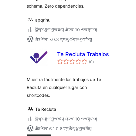
schema. Zero dependencies.
apqrinu
སྒྲིག་འཇུག་བྱས་ཚད། ཐེངས་ 10 ལས་ཉུང་བ།
ཐོན་རིམ་ 7.0.3 ནང་དུ་ཚོད་ལྟ་བྱས་ཟིན།
Te Recluta Trabajos
གདེང་
(0
)
འཇོག་
ཆ་
ཚང་།
Muestra fácilmente los trabajos de Te
Recluta en cualquier lugar con
shortcodes.
Te Recluta
སྒྲིག་འཇུག་བྱས་ཚད། ཐེངས་ 10 ལས་ཉུང་བ།
ཐོན་རིམ་ 6.1.0 ནང་དུ་ཚོད་ལྟ་བྱས་ཟིན།