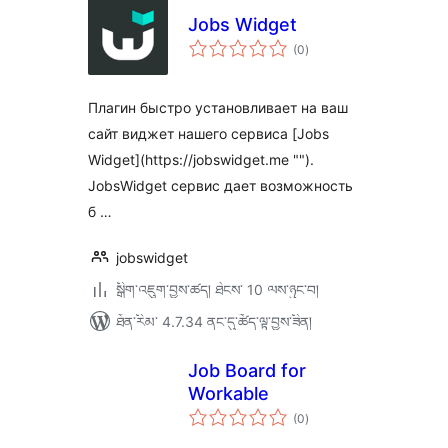
Jobs Widget
གདེང་
(0
)
འཇོག་
ཆ་
ཚང་།
Плагин быстро установливает на ваш
сайт виджет нашего сервиса [Jobs
Widget](https://jobswidget.me "").
JobsWidget сервис дает возможность
б …
jobswidget
སྒྲིག་འཇུག་བྱས་ཚད། ཐེངས་ 10 ལས་ཉུང་བ།
ཐོན་རིམ་ 4.7.34 ནང་དུ་ཚོད་ལྟ་བྱས་ཟིན།
Job Board for
Workable
གདེང་
(0
)
འཇོག་
ཆ་
ཚང་།