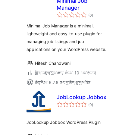
Minimal Job
Manager
གདེང་
(0
)
འཇོག་
ཆ་
ཚང་།
Minimal Job Manager is a minimal,
lightweight and easy-to-use plugin for
managing job listings and job
applications on your WordPress website.
Hitesh Chandwani
སྒྲིག་འཇུག་བྱས་ཚད། ཐེངས་ 10 ལས་ཉུང་བ།
ཐོན་རིམ་ 6.7.6 ནང་དུ་ཚོད་ལྟ་བྱས་ཟིན།
JobLookup Jobbox
གདེང་
(0
)
འཇོག་
ཆ་
ཚང་།
JobLookup Jobbox WordPress Plugin