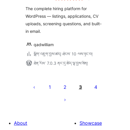
ཆ་
ཚང་།
The complete hiring platform for
WordPress — listings, applications, CV
uploads, screening questions, and built-
in email.
qadwilliam
སྒྲིག་འཇུག་བྱས་ཚད། ཐེངས་ 10 ལས་ཉུང་བ།
ཐོན་རིམ་ 7.0.3 ནང་དུ་ཚོད་ལྟ་བྱས་ཟིན།
Posts
pagination
1
2
3
4
About
Showcase