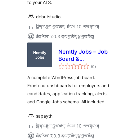
to your ATS.
debutstudio
སྒྲིག་འཇུག་བྱས་ཚད། ཐེངས་ 10 ལས་ཉུང་བ།
ཐོན་རིམ་ 7.0.3 ནང་དུ་ཚོད་ལྟ་བྱས་ཟིན།
Nemtly Jobs – Job
Board &
གདེང་
Recruitment Plugin
(0
)
འཇོག་
ཆ་
ཚང་།
A complete WordPress job board.
Frontend dashboards for employers and
candidates, application tracking, alerts,
and Google Jobs schema. All included.
sapayth
སྒྲིག་འཇུག་བྱས་ཚད། ཐེངས་ 10 ལས་ཉུང་བ།
ཐོན་རིམ་ 7.0.3 ནང་དུ་ཚོད་ལྟ་བྱས་ཟིན།