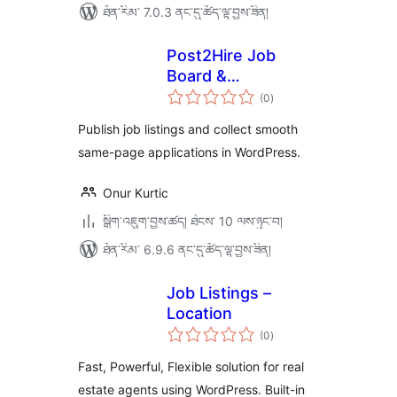
ཐོན་རིམ་ 7.0.3 ནང་དུ་ཚོད་ལྟ་བྱས་ཟིན།
Post2Hire Job
Board &
གདེང་
Applications
(0
)
འཇོག་
ཆ་
ཚང་།
Publish job listings and collect smooth
same-page applications in WordPress.
Onur Kurtic
སྒྲིག་འཇུག་བྱས་ཚད། ཐེངས་ 10 ལས་ཉུང་བ།
ཐོན་རིམ་ 6.9.6 ནང་དུ་ཚོད་ལྟ་བྱས་ཟིན།
Job Listings –
Location
གདེང་
(0
)
འཇོག་
ཆ་
ཚང་།
Fast, Powerful, Flexible solution for real
estate agents using WordPress. Built-in