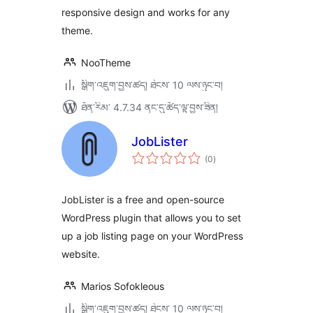
responsive design and works for any
theme.
NooTheme
སྒྲིག་འཇུག་བྱས་ཚད། ཐེངས་ 10 ལས་ཉུང་བ།
ཐོན་རིམ་ 4.7.34 ནང་དུ་ཚོད་ལྟ་བྱས་ཟིན།
JobLister
གདེང་
(0
)
འཇོག་
ཆ་
ཚང་།
JobLister is a free and open-source
WordPress plugin that allows you to set
up a job listing page on your WordPress
website.
Marios Sofokleous
སྒྲིག་འཇུག་བྱས་ཚད། ཐེངས་ 10 ལས་ཉུང་བ།