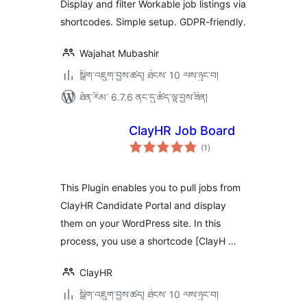
Display and filter Workable job listings via
shortcodes. Simple setup. GDPR-friendly.
Wajahat Mubashir
སྒྲིག་འཇུག་བྱས་ཚད། ཐེངས་ 10 ལས་ཉུང་བ།
ཐོན་རིམ་ 6.7.6 ནང་དུ་ཚོད་ལྟ་བྱས་ཟིན།
ClayHR Job Board
གདེང་
(1
)
འཇོག་
ཆ་
ཚང་།
This Plugin enables you to pull jobs from
ClayHR Candidate Portal and display
them on your WordPress site. In this
process, you use a shortcode [ClayH …
ClayHR
སྒྲིག་འཇུག་བྱས་ཚད། ཐེངས་ 10 ལས་ཉུང་བ།