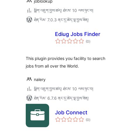
joblookup
སྒྲིག་འཇུག་བྱས་ཚད། ཐེངས་ 10 ལས་ཉུང་བ།
ཐོན་རིམ་ 7.0.3 ནང་དུ་ཚོད་ལྟ་བྱས་ཟིན།
Ediug Jobs Finder
གདེང་
(0
)
འཇོག་
ཆ་
ཚང་།
This plugin provides you facility to search
jobs from all over the World.
nalery
སྒྲིག་འཇུག་བྱས་ཚད། ཐེངས་ 10 ལས་ཉུང་བ།
ཐོན་རིམ་ 6.7.6 ནང་དུ་ཚོད་ལྟ་བྱས་ཟིན།
Job Connect
གདེང་
(0
)
འཇོག་
ཆ་
ཚང་།