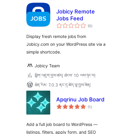
Jobicy Remote
Jobs Feed
གདེང་
(0
)
འཇོག་
ཆ་
ཚང་།
Display fresh remote jobs from
Jobicy.com on your WordPress site via a
simple shortcode.
Jobicy Team
སྒྲིག་འཇུག་བྱས་ཚད། ཐེངས་ 10 ལས་ཉུང་བ།
ཐོན་རིམ་ 7.0.3 ནང་དུ་ཚོད་ལྟ་བྱས་ཟིན།
Apqrinu Job Board
གདེང་
(1
)
འཇོག་
ཆ་
ཚང་།
Add a full job board to WordPress —
listings, filters, apply form, and SEO