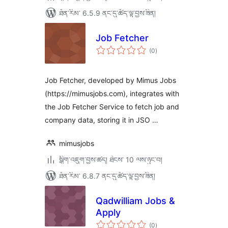
ཐོན་རིམ་ 6.5.9 ནང་དུ་ཚོད་ལྟ་བྱས་ཟིན།
Job Fetcher
གདེང་
(0
)
འཇོག་
ཆ་
ཚང་།
Job Fetcher, developed by Mimus Jobs
(https://mimusjobs.com), integrates with
the Job Fetcher Service to fetch job and
company data, storing it in JSO …
mimusjobs
སྒྲིག་འཇུག་བྱས་ཚད། ཐེངས་ 10 ལས་ཉུང་བ།
ཐོན་རིམ་ 6.8.7 ནང་དུ་ཚོད་ལྟ་བྱས་ཟིན།
Qadwilliam Jobs &
Apply
གདེང་
(0
)
འཇོག་