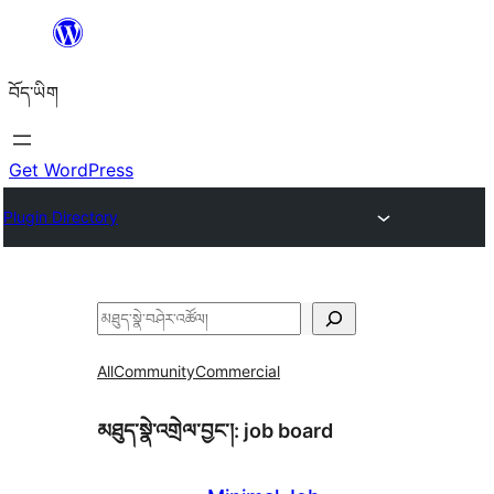
Skip
to
བོད་ཡིག
content
Get WordPress
Plugin Directory
བཤེར་
འཚོལ།
All
Community
Commercial
མཐུད་སྣེ་འགྲེལ་བྱང་།:
job board