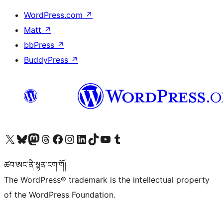
WordPress.com
↗
Matt
↗
bbPress
↗
BuddyPress
↗
Visit our X (formerly Twitter) account
Visit our Bluesky account
Visit our Mastodon account
Visit our Threads account
Visit our Facebook page
Visit our Instagram account
Visit our LinkedIn account
Visit our TikTok account
Visit our YouTube channel
Visit our Tumblr account
ཚབ་ཨང་ནི་སྙན་ངག་གོ།
The WordPress® trademark is the intellectual property
of the WordPress Foundation.