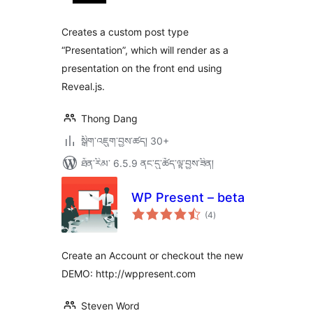
ཆ་
ཚང་།
Creates a custom post type
“Presentation”, which will render as a
presentation on the front end using
Reveal.js.
Thong Dang
སྒྲིག་འཇུག་བྱས་ཚད། 30+
ཐོན་རིམ་ 6.5.9 ནང་དུ་ཚོད་ལྟ་བྱས་ཟིན།
WP Present – beta
གདེང་
(4
)
འཇོག་
ཆ་
ཚང་།
Create an Account or checkout the new
DEMO: http://wppresent.com
Steven Word