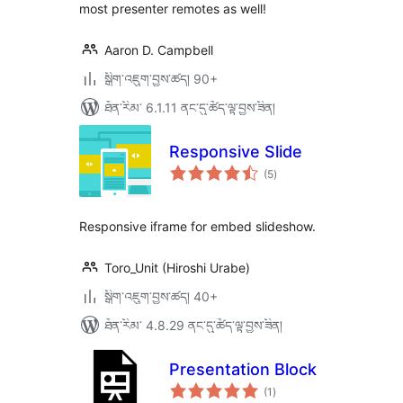
most presenter remotes as well!
Aaron D. Campbell
སྒྲིག་འཇུག་བྱས་ཚད། 90+
ཐོན་རིམ་ 6.1.11 ནང་དུ་ཚོད་ལྟ་བྱས་ཟིན།
Responsive Slide
གདེང་
(5
)
འཇོག་
ཆ་
ཚང་།
Responsive iframe for embed slideshow.
Toro_Unit (Hiroshi Urabe)
སྒྲིག་འཇུག་བྱས་ཚད། 40+
ཐོན་རིམ་ 4.8.29 ནང་དུ་ཚོད་ལྟ་བྱས་ཟིན།
Presentation Block
གདེང་
(1
)
འཇོག་