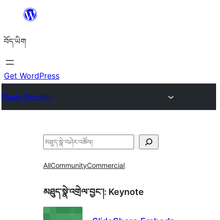
Skip
to
བོད་ཡིག
content
Get WordPress
Plugin Directory
བཤེར་
འཚོལ།
All
Community
Commercial
མཐུད་སྣེ་འགྲེལ་བྱང་།:
Keynote