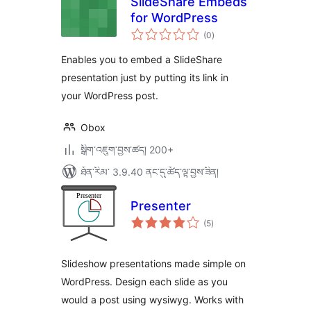
SlideShare Embeds
for WordPress
གདེང་
(0
)
འཇོག་
ཆ་
ཚང་།
Enables you to embed a SlideShare
presentation just by putting its link in
your WordPress post.
Obox
སྒྲིག་འཇུག་བྱས་ཚད། 200+
ཐོན་རིམ་ 3.9.40 ནང་དུ་ཚོད་ལྟ་བྱས་ཟིན།
Presenter
གདེང་
(5
)
འཇོག་
ཆ་
ཚང་།
Slideshow presentations made simple on
WordPress. Design each slide as you
would a post using wysiwyg. Works with