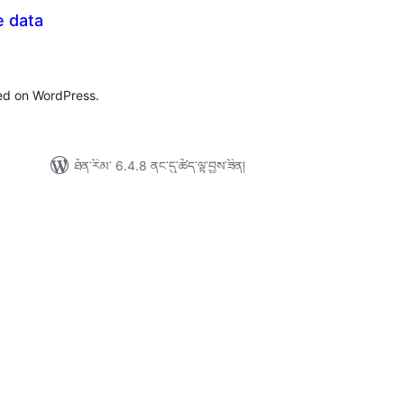
e data
ེང་
ོག་
་།
ted on WordPress.
ཐོན་རིམ་ 6.4.8 ནང་དུ་ཚོད་ལྟ་བྱས་ཟིན།