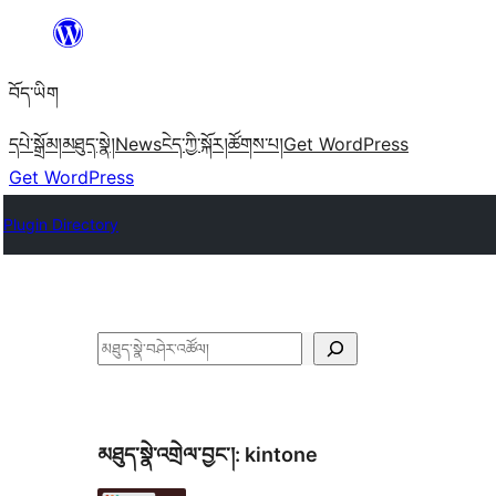
Skip
to
བོད་ཡིག
content
དཔེ་སྒྲོམ།
མཐུད་སྣེ།
News
ངེད་ཀྱི་སྐོར།
ཚོགས་པ།
Get WordPress
Get WordPress
Plugin Directory
བཤེར་
འཚོལ།
མཐུད་སྣེ་འགྲེལ་བྱང་།:
kintone