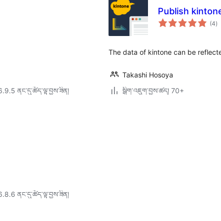
Publish kinton
གད
(4
)
འཇ
ཆ་
ཚང
The data of kintone can be reflec
Takashi Hosoya
6.9.5 ནང་དུ་ཚོད་ལྟ་བྱས་ཟིན།
སྒྲིག་འཇུག་བྱས་ཚད། 70+
6.8.6 ནང་དུ་ཚོད་ལྟ་བྱས་ཟིན།