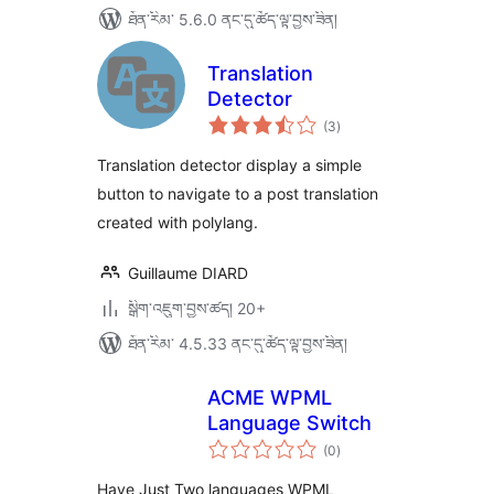
ཐོན་རིམ་ 5.6.0 ནང་དུ་ཚོད་ལྟ་བྱས་ཟིན།
Translation
Detector
གདེང་
(3
)
འཇོག་
ཆ་
ཚང་།
Translation detector display a simple
button to navigate to a post translation
created with polylang.
Guillaume DIARD
སྒྲིག་འཇུག་བྱས་ཚད། 20+
ཐོན་རིམ་ 4.5.33 ནང་དུ་ཚོད་ལྟ་བྱས་ཟིན།
ACME WPML
Language Switch
གདེང་
(0
)
འཇོག་
ཆ་
ཚང་།
Have Just Two languages WPML