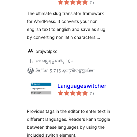
གདེང་
(1
)
འཇོག་
ཆ་
ཚང་།
The ultimate slug translator framework
for WordPress. It converts your non
english text to english and save as slug
by converting non latin characters …
prajwolpkc
སྒྲིག་འཇུག་བྱས་ཚད། 10+
ཐོན་རིམ་ 5.7.16 ནང་དུ་ཚོད་ལྟ་བྱས་ཟིན།
Languageswitcher
གདེང་
(1
)
འཇོག་
ཆ་
ཚང་།
Provides tags in the editor to enter text in
different languages. Readers kann toggle
between these languages by using the
included switch element.