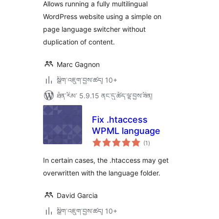
ཚང་།
Allows running a fully multilingual
WordPress website using a simple on
page language switcher without
duplication of content.
Marc Gagnon
སྒྲིག་འཇུག་བྱས་ཚད། 10+
ཐོན་རིམ་ 5.9.15 ནང་དུ་ཚོད་ལྟ་བྱས་ཟིན།
Fix .htaccess
WPML language
གདེང་
(1
)
འཇོག་
ཆ་
ཚང་།
In certain cases, the .htaccess may get
overwritten with the language folder.
David Garcia
སྒྲིག་འཇུག་བྱས་ཚད། 10+