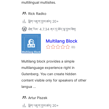
multilingual multisites.
Rick Radko
སྒྲིག་འཇུག་བྱས་ཚད། 20+
ཐོན་རིམ་ 4.7.34 ནང་དུ་ཚོད་ལྟ་བྱས་ཟིན།
Multilang Block
གདེང་
(0
)
འཇོག་
ཆ་
ཚང་།
Multilang block provides a simple
multilanguage experience right in
Gutenberg. You can create hidden
content visible only for speakers of other
langua …
Artur Piszek
སྒྲིག་འཇུག་བྱས་ཚད། 20+