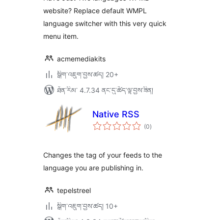
website? Replace default WMPL
language switcher with this very quick
menu item.
acmemediakits
སྒྲིག་འཇུག་བྱས་ཚད། 20+
ཐོན་རིམ་ 4.7.34 ནང་དུ་ཚོད་ལྟ་བྱས་ཟིན།
Native RSS
གདེང་
(0
)
འཇོག་
ཆ་
ཚང་།
Changes the tag of your feeds to the
language you are publishing in.
tepelstreel
སྒྲིག་འཇུག་བྱས་ཚད། 10+