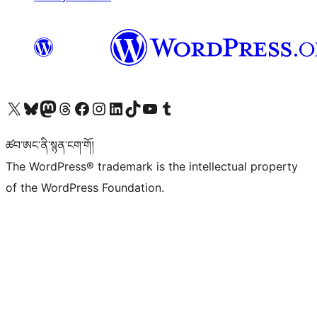
Visit our X (formerly Twitter) account
Visit our Bluesky account
Visit our Mastodon account
Visit our Threads account
Visit our Facebook page
Visit our Instagram account
Visit our LinkedIn account
Visit our TikTok account
Visit our YouTube channel
Visit our Tumblr account
ཚབ་ཨང་ནི་སྙན་ངག་གོ།
The WordPress® trademark is the intellectual property
of the WordPress Foundation.