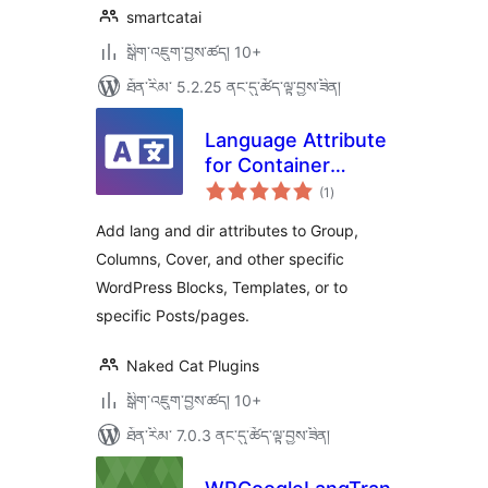
smartcatai
སྒྲིག་འཇུག་བྱས་ཚད། 10+
ཐོན་རིམ་ 5.2.25 ནང་དུ་ཚོད་ལྟ་བྱས་ཟིན།
Language Attribute
for Container
གདེང་
Blocks and
(1
)
འཇོག་
ཆ་
Pages/Posts
ཚང་།
Add lang and dir attributes to Group,
Columns, Cover, and other specific
WordPress Blocks, Templates, or to
specific Posts/pages.
Naked Cat Plugins
སྒྲིག་འཇུག་བྱས་ཚད། 10+
ཐོན་རིམ་ 7.0.3 ནང་དུ་ཚོད་ལྟ་བྱས་ཟིན།