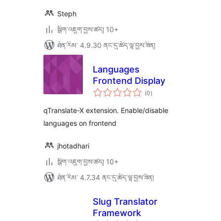
Steph
སྒྲིག་འཇུག་བྱས་ཚད། 10+
ཐོན་རིམ་ 4.9.30 ནང་དུ་ཚོད་ལྟ་བྱས་ཟིན།
Languages
Frontend Display
གདེང་
(0
)
འཇོག་
ཆ་
ཚང་།
qTranslate-X extension. Enable/disable
languages on frontend
jhotadhari
སྒྲིག་འཇུག་བྱས་ཚད། 10+
ཐོན་རིམ་ 4.7.34 ནང་དུ་ཚོད་ལྟ་བྱས་ཟིན།
Slug Translator
Framework