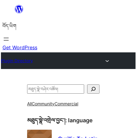
Skip
to
བོད་ཡིག
content
Get WordPress
Plugin Directory
བཤེར་
འཚོལ།
All
Community
Commercial
མཐུད་སྣེ་འགྲེལ་བྱང་།:
language