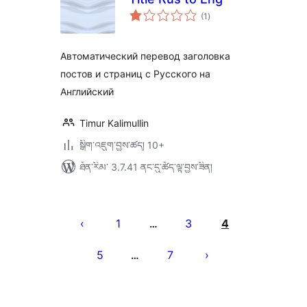
གདེང་
(1
)
འཇོག་
ཆ་
ཚང་།
Автоматический перевод заголовка
постов и страниц с Русского на
Английский
Timur Kalimullin
སྒྲིག་འཇུག་བྱས་ཚད། 10+
ཐོན་རིམ་ 3.7.41 ནང་དུ་ཚོད་ལྟ་བྱས་ཟིན།
Posts
pagination
1
3
4
…
5
7
…