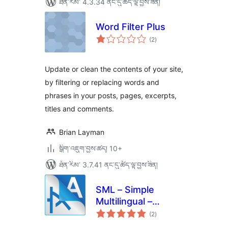
ཐོན་རིམ་ 4.3.34 ནང་དུ་ཚོད་ལྟ་བྱས་ཟིན།
Word Filter Plus
གདེང་
(2
)
འཇོག་
ཆ་
ཚང་།
Update or clean the contents of your site,
by filtering or replacing words and
phrases in your posts, pages, excerpts,
titles and comments.
Brian Layman
སྒྲིག་འཇུག་བྱས་ཚད། 10+
ཐོན་རིམ་ 3.7.41 ནང་དུ་ཚོད་ལྟ་བྱས་ཟིན།
SML – Simple
Multilingual –
གདེང་
Translation &
(2
)
འཇོག་
ཆ་
Language Switcher