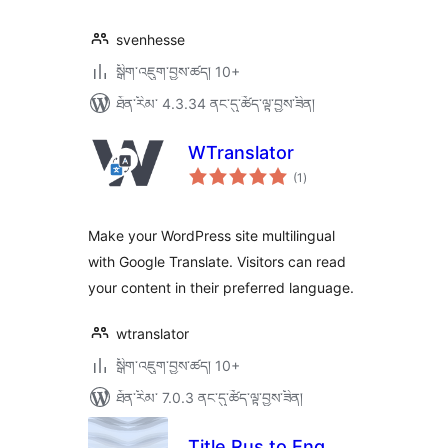
svenhesse
སྒྲིག་འཇུག་བྱས་ཚད། 10+
ཐོན་རིམ་ 4.3.34 ནང་དུ་ཚོད་ལྟ་བྱས་ཟིན།
WTranslator
གདེང་
(1
)
འཇོག་
ཆ་
ཚང་།
Make your WordPress site multilingual
with Google Translate. Visitors can read
your content in their preferred language.
wtranslator
སྒྲིག་འཇུག་བྱས་ཚད། 10+
ཐོན་རིམ་ 7.0.3 ནང་དུ་ཚོད་ལྟ་བྱས་ཟིན།
Title Rus to Eng