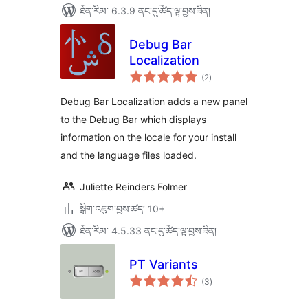
ཐོན་རིམ་ 6.3.9 ནང་དུ་ཚོད་ལྟ་བྱས་ཟིན།
Debug Bar
Localization
གདེང་
(2
)
འཇོག་
ཆ་
ཚང་།
Debug Bar Localization adds a new panel
to the Debug Bar which displays
information on the locale for your install
and the language files loaded.
Juliette Reinders Folmer
སྒྲིག་འཇུག་བྱས་ཚད། 10+
ཐོན་རིམ་ 4.5.33 ནང་དུ་ཚོད་ལྟ་བྱས་ཟིན།
PT Variants
གདེང་
(3
)
འཇོག་
ཆ་
ཚང་།