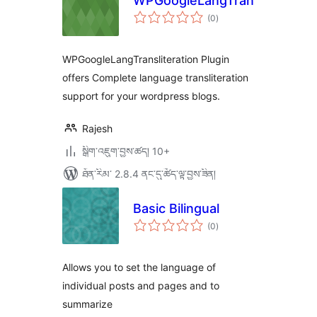
WPGoogleLangTransliteration
གདེང་
(0
)
འཇོག་
ཆ་
ཚང་།
WPGoogleLangTransliteration Plugin
offers Complete language transliteration
support for your wordpress blogs.
Rajesh
སྒྲིག་འཇུག་བྱས་ཚད། 10+
ཐོན་རིམ་ 2.8.4 ནང་དུ་ཚོད་ལྟ་བྱས་ཟིན།
Basic Bilingual
གདེང་
(0
)
འཇོག་
ཆ་
ཚང་།
Allows you to set the language of
individual posts and pages and to
summarize