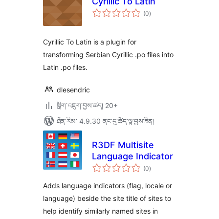
Cyrillic To Latin
གདེང་
(0
)
འཇོག་
ཆ་
ཚང་།
Cyrillic To Latin is a plugin for
transforming Serbian Cyrillic .po files into
Latin .po files.
dlesendric
སྒྲིག་འཇུག་བྱས་ཚད། 20+
ཐོན་རིམ་ 4.9.30 ནང་དུ་ཚོད་ལྟ་བྱས་ཟིན།
R3DF Multisite
Language Indicator
གདེང་
(0
)
འཇོག་
ཆ་
ཚང་།
Adds language indicators (flag, locale or
language) beside the site title of sites to
help identify similarly named sites in