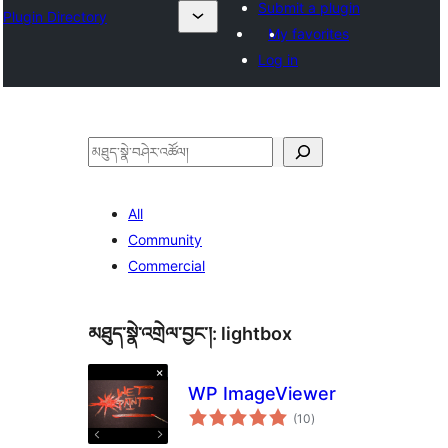
Submit a plugin
Plugin Directory
My favorites
Log in
བཤེར་
འཚོལ།
All
Community
Commercial
མཐུད་སྣེ་འགྲེལ་བྱང་།:
lightbox
WP ImageViewer
གདེང་
(10
)
འཇོག་
ཆ་
ཚང་།