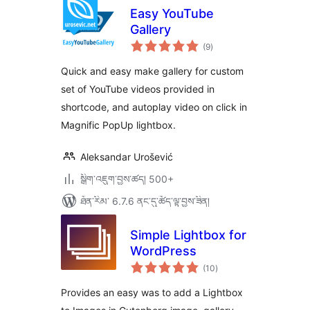
Easy YouTube
Gallery
གདེང་
(9
)
འཇོག་
ཆ་
ཚང་།
Quick and easy make gallery for custom
set of YouTube videos provided in
shortcode, and autoplay video on click in
Magnific PopUp lightbox.
Aleksandar Urošević
སྒྲིག་འཇུག་བྱས་ཚད། 500+
ཐོན་རིམ་ 6.7.6 ནང་དུ་ཚོད་ལྟ་བྱས་ཟིན།
Simple Lightbox for
WordPress
གདེང་
(10
)
འཇོག་
ཆ་
ཚང་།
Provides an easy was to add a Lightbox