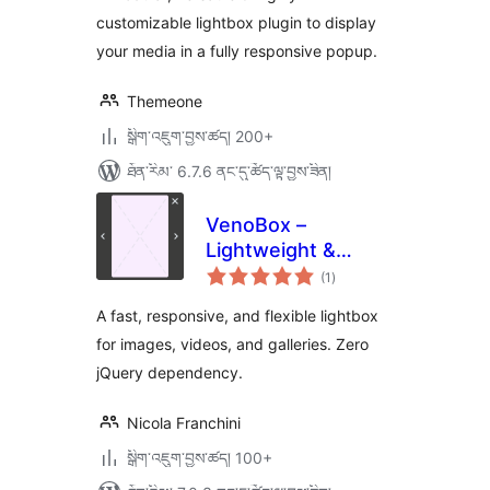
customizable lightbox plugin to display
your media in a fully responsive popup.
Themeone
སྒྲིག་འཇུག་བྱས་ཚད། 200+
ཐོན་རིམ་ 6.7.6 ནང་དུ་ཚོད་ལྟ་བྱས་ཟིན།
VenoBox –
Lightweight &
གདེང་
Responsive
(1
)
འཇོག་
ཆ་
Lightbox Plugin
ཚང་།
A fast, responsive, and flexible lightbox
for images, videos, and galleries. Zero
jQuery dependency.
Nicola Franchini
སྒྲིག་འཇུག་བྱས་ཚད། 100+