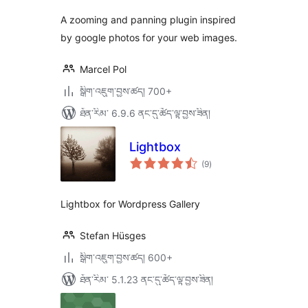
A zooming and panning plugin inspired
by google photos for your web images.
Marcel Pol
སྒྲིག་འཇུག་བྱས་ཚད། 700+
ཐོན་རིམ་ 6.9.6 ནང་དུ་ཚོད་ལྟ་བྱས་ཟིན།
Lightbox
གདེང་
(9
)
འཇོག་
ཆ་
ཚང་།
Lightbox for Wordpress Gallery
Stefan Hüsges
སྒྲིག་འཇུག་བྱས་ཚད། 600+
ཐོན་རིམ་ 5.1.23 ནང་དུ་ཚོད་ལྟ་བྱས་ཟིན།