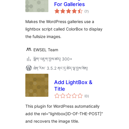
For Galleries
གདེང་
(7
)
འཇོག་
ཆ་
ཚང་།
Makes the WordPress galleries use a
lightbox script called ColorBox to display
the fullsize images.
EWSEL Team
སྒྲིག་འཇུག་བྱས་ཚད། 300+
ཐོན་རིམ་ 3.5.2 ནང་དུ་ཚོད་ལྟ་བྱས་ཟིན།
Add LightBox &
Title
གདེང་
(0
)
འཇོག་
ཆ་
ཚང་།
This plugin for WordPress automatically
add the rel="lightbox[ID-OF-THE-POST]"
and recovers the image title.