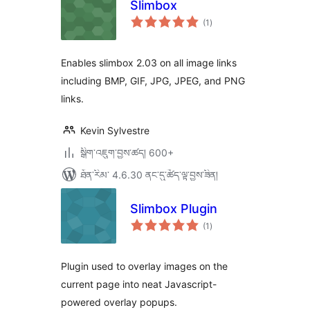
Slimbox
གདེང་
(1
)
འཇོག་
ཆ་
ཚང་།
Enables slimbox 2.03 on all image links
including BMP, GIF, JPG, JPEG, and PNG
links.
Kevin Sylvestre
སྒྲིག་འཇུག་བྱས་ཚད། 600+
ཐོན་རིམ་ 4.6.30 ནང་དུ་ཚོད་ལྟ་བྱས་ཟིན།
Slimbox Plugin
གདེང་
(1
)
འཇོག་
ཆ་
ཚང་།
Plugin used to overlay images on the
current page into neat Javascript-
powered overlay popups.