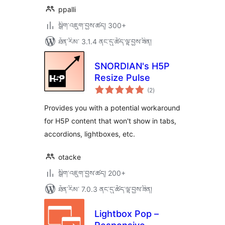
ppalli
སྒྲིག་འཇུག་བྱས་ཚད། 300+
ཐོན་རིམ་ 3.1.4 ནང་དུ་ཚོད་ལྟ་བྱས་ཟིན།
SNORDIAN's H5P
Resize Pulse
གདེང་
(2
)
འཇོག་
ཆ་
ཚང་།
Provides you with a potential workaround
for H5P content that won't show in tabs,
accordions, lightboxes, etc.
otacke
སྒྲིག་འཇུག་བྱས་ཚད། 200+
ཐོན་རིམ་ 7.0.3 ནང་དུ་ཚོད་ལྟ་བྱས་ཟིན།
Lightbox Pop –