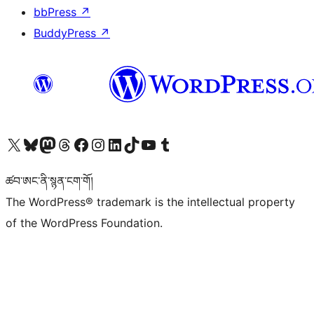
bbPress
↗
BuddyPress
↗
Visit our X (formerly Twitter) account
Visit our Bluesky account
Visit our Mastodon account
Visit our Threads account
Visit our Facebook page
Visit our Instagram account
Visit our LinkedIn account
Visit our TikTok account
Visit our YouTube channel
Visit our Tumblr account
ཚབ་ཨང་ནི་སྙན་ངག་གོ།
The WordPress® trademark is the intellectual property
of the WordPress Foundation.