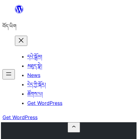
Skip
to
བོད་ཡིག
content
དཔེ་སྒྲོམ།
མཐུད་སྣེ།
News
ངེད་ཀྱི་སྐོར།
ཚོགས་པ།
Get WordPress
Get WordPress