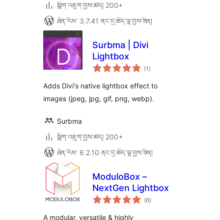
སྒྲིག་འཇུག་བྱས་ཚད། 200+
ཐོན་རིམ་ 3.7.41 ནང་དུ་ཚོད་ལྟ་བྱས་ཟིན།
Surbma | Divi
Lightbox
གདེང་
(1
)
འཇོག་
ཆ་
ཚང་།
Adds Divi's native lightbox effect to
images (jpeg, jpg, gif, png, webp).
Surbma
སྒྲིག་འཇུག་བྱས་ཚད། 200+
ཐོན་རིམ་ 6.2.10 ནང་དུ་ཚོད་ལྟ་བྱས་ཟིན།
ModuloBox –
NextGen Lightbox
གདེང་
(6
)
འཇོག་
ཆ་
ཚང་།
A modular, versatile & highly