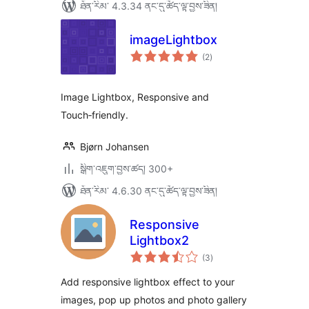
ཐོན་རིམ་ 4.3.34 ནང་དུ་ཚོད་ལྟ་བྱས་ཟིན།
imageLightbox
གདེང་
(2
)
འཇོག་
ཆ་
ཚང་།
Image Lightbox, Responsive and
Touch‑friendly.
Bjørn Johansen
སྒྲིག་འཇུག་བྱས་ཚད། 300+
ཐོན་རིམ་ 4.6.30 ནང་དུ་ཚོད་ལྟ་བྱས་ཟིན།
Responsive
Lightbox2
གདེང་
(3
)
འཇོག་
ཆ་
ཚང་།
Add responsive lightbox effect to your
images, pop up photos and photo gallery