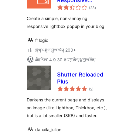
Responsive
གདེང་
Lightbox
(23
)
འཇོག་
ཆ་
ཚང་།
Create a simple, non-annoying,
responsive lightbox popup in your blog.
f1logic
སྒྲིག་འཇུག་བྱས་ཚད། 200+
ཐོན་རིམ་ 4.9.30 ནང་དུ་ཚོད་ལྟ་བྱས་ཟིན།
Shutter Reloaded
Plus
གདེང་
(2
)
འཇོག་
ཆ་
ཚང་།
Darkens the current page and displays
an image (like Lightbox, Thickbox, etc.),
but is a lot smaller (8KB) and faster.
danaila_iulian