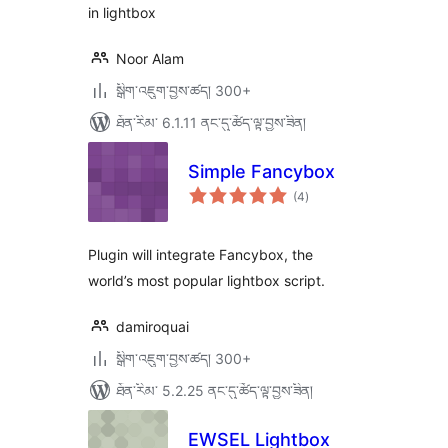
in lightbox
Noor Alam
སྒྲིག་འཇུག་བྱས་ཚད། 300+
ཐོན་རིམ་ 6.1.11 ནང་དུ་ཚོད་ལྟ་བྱས་ཟིན།
Simple Fancybox
གདེང་
(4
)
འཇོག་
ཆ་
ཚང་།
Plugin will integrate Fancybox, the
world’s most popular lightbox script.
damiroquai
སྒྲིག་འཇུག་བྱས་ཚད། 300+
ཐོན་རིམ་ 5.2.25 ནང་དུ་ཚོད་ལྟ་བྱས་ཟིན།
EWSEL Lightbox