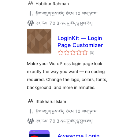
Habibur Rahman
སྒྲིག་འཇུག་བྱས་ཚད། ཐེངས་ 10 ལས་ཉུང་བ།
ཐོན་རིམ་ 7.0.3 ནང་དུ་ཚོད་ལྟ་བྱས་ཟིན།
LoginKit — Login
Page Customizer
གདེང་
(0
)
འཇོག་
ཆ་
ཚང་།
Make your WordPress login page look
exactly the way you want — no coding
required. Change the logo, colors, fonts,
background, and more in minutes.
Iftakharul Islam
སྒྲིག་འཇུག་བྱས་ཚད། ཐེངས་ 10 ལས་ཉུང་བ།
ཐོན་རིམ་ 7.0.3 ནང་དུ་ཚོད་ལྟ་བྱས་ཟིན།
Awesome Login