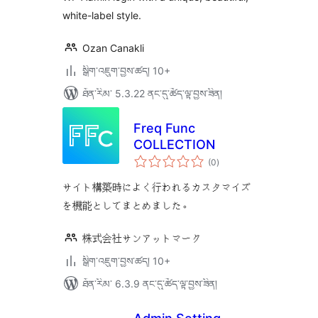
white-label style.
Ozan Canakli
སྒྲིག་འཇུག་བྱས་ཚད། 10+
ཐོན་རིམ་ 5.3.22 ནང་དུ་ཚོད་ལྟ་བྱས་ཟིན།
Freq Func
COLLECTION
གདེང་
(0
)
འཇོག་
ཆ་
ཚང་།
サイト構築時によく行われるカスタマイズ
を機能としてまとめました。
株式会社サンアットマーク
སྒྲིག་འཇུག་བྱས་ཚད། 10+
ཐོན་རིམ་ 6.3.9 ནང་དུ་ཚོད་ལྟ་བྱས་ཟིན།