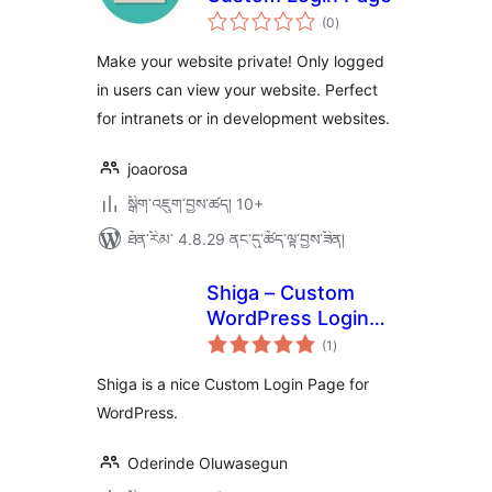
གདེང་
(0
)
འཇོག་
ཆ་
ཚང་།
Make your website private! Only logged
in users can view your website. Perfect
for intranets or in development websites.
joaorosa
སྒྲིག་འཇུག་བྱས་ཚད། 10+
ཐོན་རིམ་ 4.8.29 ནང་དུ་ཚོད་ལྟ་བྱས་ཟིན།
Shiga – Custom
WordPress Login
གདེང་
for Rebranding
(1
)
འཇོག་
ཆ་
your Login
ཚང་།
Shiga is a nice Custom Login Page for
WordPress.
Oderinde Oluwasegun