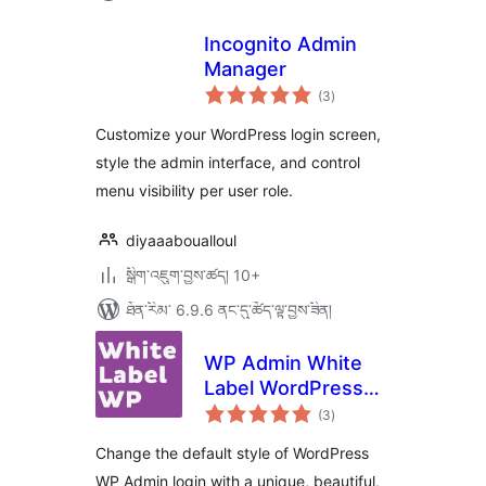
Incognito Admin
Manager
གདེང་
(3
)
འཇོག་
ཆ་
ཚང་།
Customize your WordPress login screen,
style the admin interface, and control
menu visibility per user role.
diyaaaboualloul
སྒྲིག་འཇུག་བྱས་ཚད། 10+
ཐོན་རིམ་ 6.9.6 ནང་དུ་ཚོད་ལྟ་བྱས་ཟིན།
WP Admin White
Label WordPress
གདེང་
Login Page
(3
)
འཇོག་
ཆ་
ཚང་།
Change the default style of WordPress
WP Admin login with a unique, beautiful,