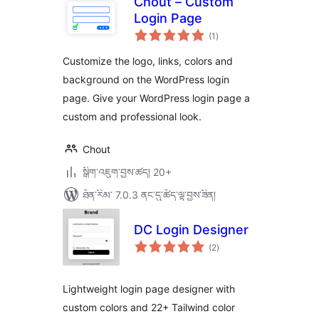
Chout – Custom
Login Page
གདེང་
(1
)
འཇོག་
ཆ་
ཚང་།
Customize the logo, links, colors and
background on the WordPress login
page. Give your WordPress login page a
custom and professional look.
Chout
སྒྲིག་འཇུག་བྱས་ཚད། 20+
ཐོན་རིམ་ 7.0.3 ནང་དུ་ཚོད་ལྟ་བྱས་ཟིན།
DC Login Designer
གདེང་
(2
)
འཇོག་
ཆ་
ཚང་།
Lightweight login page designer with
custom colors and 22+ Tailwind color