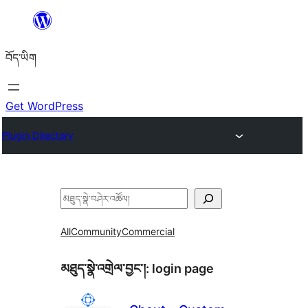
Skip
to
བོད་ཡིག
content
Get WordPress
Plugin Directory
བཤེར་
འཚོལ།
All
Community
Commercial
མཐུད་སྣེ་འགྲེལ་བྱང་།:
login page