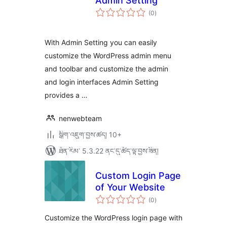
Admin Setting
གདེང་
(0
)
འཇོག་
ཆ་
ཚང་།
With Admin Setting you can easily
customize the WordPress admin menu
and toolbar and customize the admin
and login interfaces Admin Setting
provides a …
nenwebteam
སྒྲིག་འཇུག་བྱས་ཚད། 10+
ཐོན་རིམ་ 5.3.22 ནང་དུ་ཚོད་ལྟ་བྱས་ཟིན།
Custom Login Page
of Your Website
གདེང་
(0
)
འཇོག་
ཆ་
ཚང་།
Customize the WordPress login page with