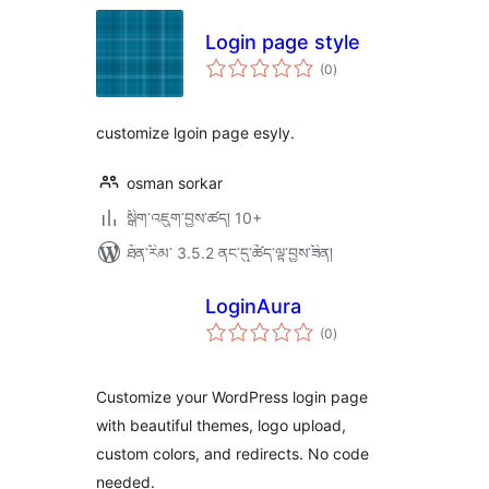
Login page style
གདེང་
(0
)
འཇོག་
ཆ་
ཚང་།
customize lgoin page esyly.
osman sorkar
སྒྲིག་འཇུག་བྱས་ཚད། 10+
ཐོན་རིམ་ 3.5.2 ནང་དུ་ཚོད་ལྟ་བྱས་ཟིན།
LoginAura
གདེང་
(0
)
འཇོག་
ཆ་
ཚང་།
Customize your WordPress login page
with beautiful themes, logo upload,
custom colors, and redirects. No code
needed.