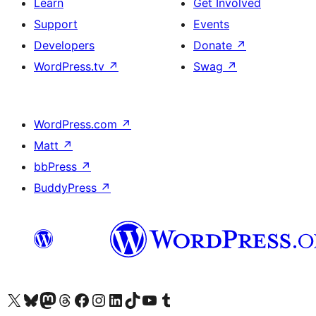
Learn
Get Involved
Support
Events
Developers
Donate
↗
WordPress.tv
↗
Swag
↗
WordPress.com
↗
Matt
↗
bbPress
↗
BuddyPress
↗
Visit our X (formerly Twitter) account
Visit our Bluesky account
Visit our Mastodon account
Visit our Threads account
Visit our Facebook page
Visit our Instagram account
Visit our LinkedIn account
Visit our TikTok account
Visit our YouTube channel
Visit our Tumblr account