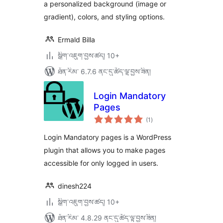
a personalized background (image or
gradient), colors, and styling options.
Ermald Billa
སྒྲིག་འཇུག་བྱས་ཚད། 10+
ཐོན་རིམ་ 6.7.6 ནང་དུ་ཚོད་ལྟ་བྱས་ཟིན།
Login Mandatory
Pages
གདེང་
(1
)
འཇོག་
ཆ་
ཚང་།
Login Mandatory pages is a WordPress
plugin that allows you to make pages
accessible for only logged in users.
dinesh224
སྒྲིག་འཇུག་བྱས་ཚད། 10+
ཐོན་རིམ་ 4.8.29 ནང་དུ་ཚོད་ལྟ་བྱས་ཟིན།