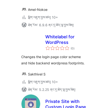
Amel-Nokoe
སྒྲིག་འཇུག་བྱས་ཚད། 10+
ཐོན་རིམ་ 6.9.6 ནང་དུ་ཚོད་ལྟ་བྱས་ཟིན།
Whitelabel for
WordPress
གདེང་
(0
)
འཇོག་
ཆ་
ཚང་།
Changes the login page color scheme
and hide backend wordpress footprints.
Sakthivel S
སྒྲིག་འཇུག་བྱས་ཚད། 10+
ཐོན་རིམ་ 5.2.25 ནང་དུ་ཚོད་ལྟ་བྱས་ཟིན།
Private Site with
Custom Login Page