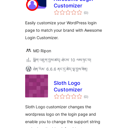
Customizer
གདེང་
(0
)
འཇོག་
ཆ་
ཚང་།
Easily customize your WordPress login
page to match your brand with Awesome
Login Customizer.
MD Ripon
སྒྲིག་འཇུག་བྱས་ཚད། ཐེངས་ 10 ལས་ཉུང་བ།
ཐོན་རིམ་ 6.6.6 ནང་དུ་ཚོད་ལྟ་བྱས་ཟིན།
Sloth Logo
Customizer
གདེང་
(0
)
འཇོག་
ཆ་
ཚང་།
Sloth Logo customizer changes the
wordpress logo on the login page and
enable you to change the support string