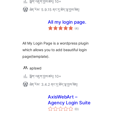
སྒྲིག་འཇུག་བྱས་ཚད། 10+
ཐོན་རིམ་ 5.9.15 ནང་དུ་ཚོད་ལྟ་བྱས་ཟིན།
All my login page.
གདེང་
(4
)
འཇོག་
ཆ་
ཚང་།
All My Login Page is a wordpress plugin
which allows you to add beautiful login
page(template).
aplswd
སྒྲིག་འཇུག་བྱས་ཚད། 10+
ཐོན་རིམ་ 3.4.2 ནང་དུ་ཚོད་ལྟ་བྱས་ཟིན།
AxisWebArt –
Agency Login Suite
གདེང་
(0
)
འཇོག་
ཆ་