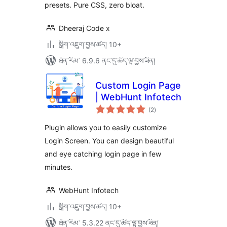
presets. Pure CSS, zero bloat.
Dheeraj Code x
སྒྲིག་འཇུག་བྱས་ཚད། 10+
ཐོན་རིམ་ 6.9.6 ནང་དུ་ཚོད་ལྟ་བྱས་ཟིན།
Custom Login Page
| WebHunt Infotech
གདེང་
(2
)
འཇོག་
ཆ་
ཚང་།
Plugin allows you to easily customize
Login Screen. You can design beautiful
and eye catching login page in few
minutes.
WebHunt Infotech
སྒྲིག་འཇུག་བྱས་ཚད། 10+
ཐོན་རིམ་ 5.3.22 ནང་དུ་ཚོད་ལྟ་བྱས་ཟིན།