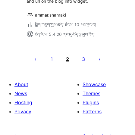
and url on the blog info widget.
ammar.shahraki
སྒྲིག་འཇུག་བྱས་ཚད། ཐེངས་ 10 ལས་ཉུང་བ།
ཐོན་རིམ་ 5.4.20 ནང་དུ་ཚོད་ལྟ་བྱས་ཟིན།
Posts
pagination
1
2
3
About
Showcase
News
Themes
Hosting
Plugins
Privacy
Patterns