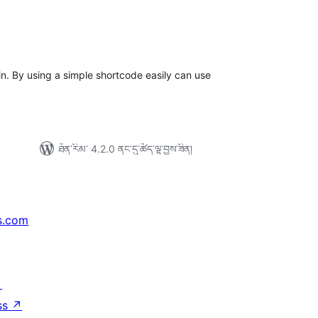
ེང་
ོག་
་།
in. By using a simple shortcode easily can use
ཐོན་རིམ་ 4.2.0 ནང་དུ་ཚོད་ལྟ་བྱས་ཟིན།
s.com
↗
ss
↗