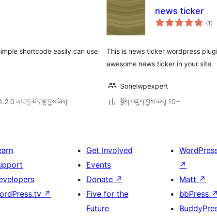
news ticker
གད
(1
)
འཇ
ཆ་
ཚང
simple shortcode easily can use
This is news ticker wordpress plug
awesome news ticker in your site.
Sohelwpexpert
4.2.0 ནང་དུ་ཚོད་ལྟ་བྱས་ཟིན།
སྒྲིག་འཇུག་བྱས་ཚད། 10+
earn
Get Involved
WordPres
upport
Events
↗
evelopers
Donate
↗
Matt
↗
ordPress.tv
↗
Five for the
bbPress
Future
BuddyPre