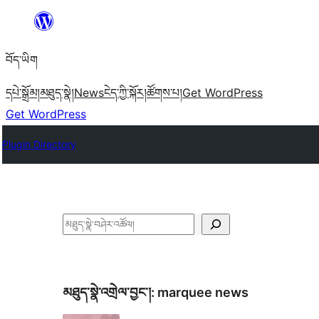
Skip
to
བོད་ཡིག
content
དཔེ་སྒྲོམ།
མཐུད་སྣེ།
News
ངེད་ཀྱི་སྐོར།
ཚོགས་པ།
Get WordPress
Get WordPress
Plugin Directory
བཤེར་
འཚོལ།
མཐུད་སྣེ་འགྲེལ་བྱང་།:
marquee news