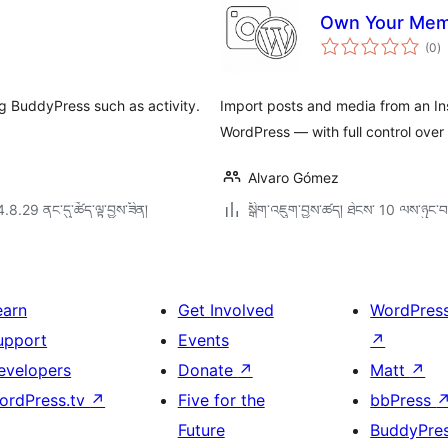
Own Your Mem
གད
(0
)
འཇ
ཆ་
ཚང
 BuddyPress such as activity.
Import posts and media from an In
WordPress — with full control over
Alvaro Gómez
4.8.29 ནང་དུ་ཚོད་ལྟ་བྱས་ཟིན།
སྒྲིག་འཇུག་བྱས་ཚད། ཐེངས་ 10 ལས་ཉུང་བ
earn
Get Involved
WordPres
upport
Events
↗
evelopers
Donate
↗
Matt
↗
ordPress.tv
↗
Five for the
bbPress
Future
BuddyPre