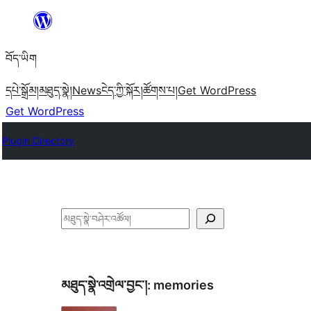
Skip
to
བོད་ཡིག
content
དཔེ་སྒྲོམ།
མཐུད་སྣེ།
News
ངེད་ཀྱི་སྐོར།
ཚོགས་པ།
Get WordPress
Get WordPress
Plugin Directory
བཤེར་
འཚོལ།
མཐུད་སྣེ་འགྲེལ་བྱང་།:
memories