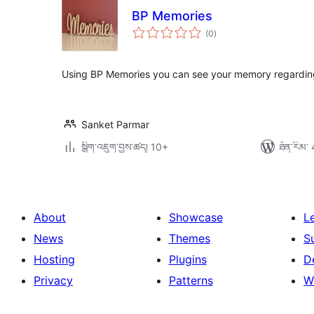
BP Memories
གདེང་
(0
)
འཇོག་
ཆ་
ཚང་།
Using BP Memories you can see your memory regarding
Sanket Parmar
སྒྲིག་འཇུག་བྱས་ཚད། 10+
ཐོན་རིམ་ 
About
Showcase
L
News
Themes
S
Hosting
Plugins
D
Privacy
Patterns
W