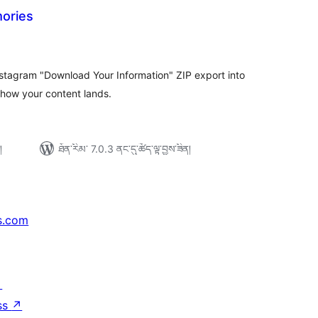
ories
ེང་
ོག་
་།
stagram "Download Your Information" ZIP export into
 how your content lands.
།
ཐོན་རིམ་ 7.0.3 ནང་དུ་ཚོད་ལྟ་བྱས་ཟིན།
s.com
↗
ss
↗