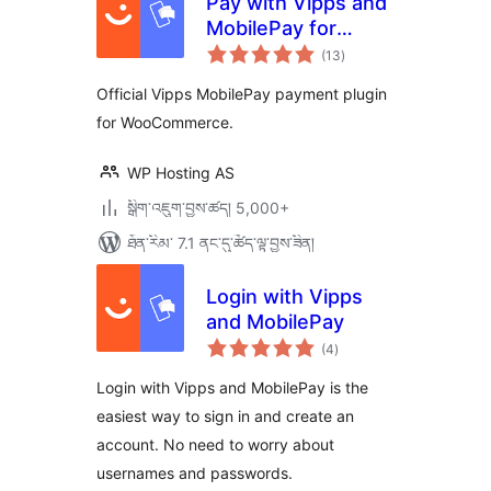
Pay with Vipps and
MobilePay for
གདེང་
WooCommerce
(13
)
འཇོག་
ཆ་
ཚང་།
Official Vipps MobilePay payment plugin
for WooCommerce.
WP Hosting AS
སྒྲིག་འཇུག་བྱས་ཚད། 5,000+
ཐོན་རིམ་ 7.1 ནང་དུ་ཚོད་ལྟ་བྱས་ཟིན།
Login with Vipps
and MobilePay
གདེང་
(4
)
འཇོག་
ཆ་
ཚང་།
Login with Vipps and MobilePay is the
easiest way to sign in and create an
account. No need to worry about
usernames and passwords.