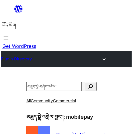
Skip
to
བོད་ཡིག
content
Get WordPress
Plugin Directory
བཤེར་
འཚོལ།
All
Community
Commercial
མཐུད་སྣེ་འགྲེལ་བྱང་།:
mobilepay