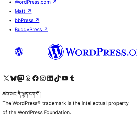
WordPress.com
↗
Matt
↗
bbPress
↗
BuddyPress
↗
Visit our X (formerly Twitter) account
Visit our Bluesky account
Visit our Mastodon account
Visit our Threads account
Visit our Facebook page
Visit our Instagram account
Visit our LinkedIn account
Visit our TikTok account
Visit our YouTube channel
Visit our Tumblr account
ཚབ་ཨང་ནི་སྙན་ངག་གོ།
The WordPress® trademark is the intellectual property
of the WordPress Foundation.