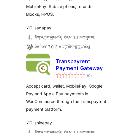
MobilePay. Subscriptions, refunds,
Blocks, HPOS.
sagapay
སྒྲིག་འཇུག་བྱས་ཚད། ཐེངས་ 10 ལས་ཉུང་བ།
ཐོན་རིམ་ 7.0.3 ནང་དུ་ཚོད་ལྟ་བྱས་ཟིན།
Transpayrent
Payment Gateway
གདེང་
(0
)
འཇོག་
ཆ་
ཚང་།
Accept card, wallet, MobilePay, Google
Pay and Apple Pay payments in
WooCommerce through the Transpayrent
payment platform.
shinepay
སྒྲིག་འཇུག་བྱས་ཚད། ཐེངས་ 10 ལས་ཉུང་བ།