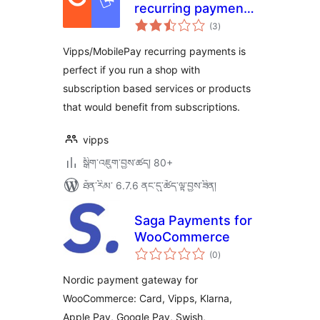
recurring payments
གདེང་
for WooCommerce
(3
)
འཇོག་
ཆ་
ཚང་།
Vipps/MobilePay recurring payments is
perfect if you run a shop with
subscription based services or products
that would benefit from subscriptions.
vipps
སྒྲིག་འཇུག་བྱས་ཚད། 80+
ཐོན་རིམ་ 6.7.6 ནང་དུ་ཚོད་ལྟ་བྱས་ཟིན།
Saga Payments for
WooCommerce
གདེང་
(0
)
འཇོག་
ཆ་
ཚང་།
Nordic payment gateway for
WooCommerce: Card, Vipps, Klarna,
Apple Pay, Google Pay, Swish,