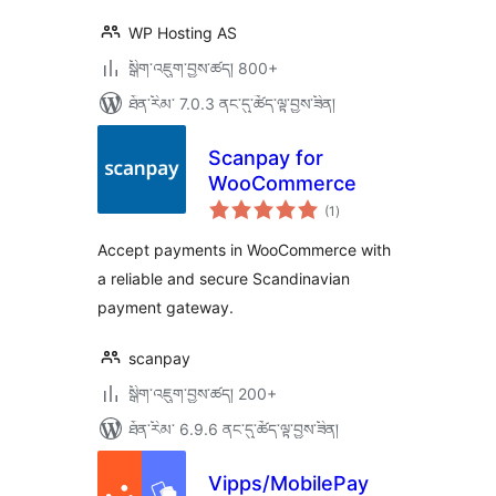
WP Hosting AS
སྒྲིག་འཇུག་བྱས་ཚད། 800+
ཐོན་རིམ་ 7.0.3 ནང་དུ་ཚོད་ལྟ་བྱས་ཟིན།
Scanpay for
WooCommerce
གདེང་
(1
)
འཇོག་
ཆ་
ཚང་།
Accept payments in WooCommerce with
a reliable and secure Scandinavian
payment gateway.
scanpay
སྒྲིག་འཇུག་བྱས་ཚད། 200+
ཐོན་རིམ་ 6.9.6 ནང་དུ་ཚོད་ལྟ་བྱས་ཟིན།
Vipps/MobilePay