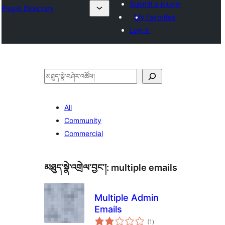
Submit a plugin
Plugin Directory
My favorites
Log in
བཤེར་
འཚོལ།
All
Community
Commercial
མཐུད་སྣེ་འགྲེལ་བྱང་།:
multiple emails
Multiple Admin
Emails
གདེང་
(1
)
འཇོག་