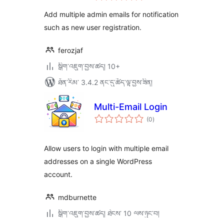
ཆ་
ཚང་།
Add multiple admin emails for notification
such as new user registration.
ferozjaf
སྒྲིག་འཇུག་བྱས་ཚད། 10+
ཐོན་རིམ་ 3.4.2 ནང་དུ་ཚོད་ལྟ་བྱས་ཟིན།
Multi-Email Login
གདེང་
(0
)
འཇོག་
ཆ་
ཚང་།
Allow users to login with multiple email
addresses on a single WordPress
account.
mdburnette
སྒྲིག་འཇུག་བྱས་ཚད། ཐེངས་ 10 ལས་ཉུང་བ།