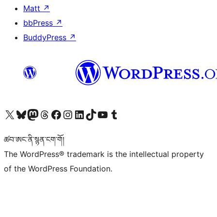
Matt
↗
bbPress
↗
BuddyPress
↗
Visit our X (formerly Twitter) account
Visit our Bluesky account
Visit our Mastodon account
Visit our Threads account
Visit our Facebook page
Visit our Instagram account
Visit our LinkedIn account
Visit our TikTok account
Visit our YouTube channel
Visit our Tumblr account
ཚབ་ཨང་ནི་སྙན་ངག་གོ།
The WordPress® trademark is the intellectual property
of the WordPress Foundation.