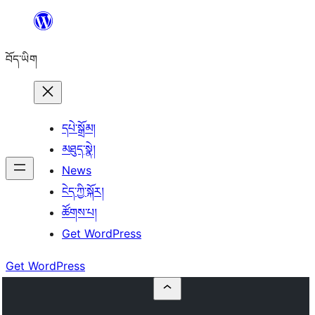
Skip
to
བོད་ཡིག
content
དཔེ་སྒྲོམ།
མཐུད་སྣེ།
News
ངེད་ཀྱི་སྐོར།
ཚོགས་པ།
Get WordPress
Get WordPress