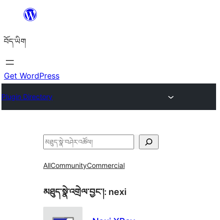
Skip
to
བོད་ཡིག
content
Get WordPress
Plugin Directory
བཤེར་
འཚོལ།
All
Community
Commercial
མཐུད་སྣེ་འགྲེལ་བྱང་།:
nexi