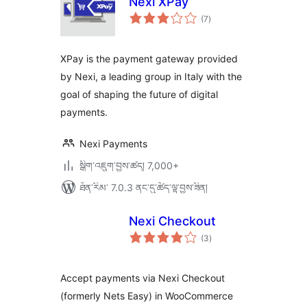
Nexi XPay
གདེང་
(7
)
འཇོག་
ཆ་
ཚང་།
XPay is the payment gateway provided
by Nexi, a leading group in Italy with the
goal of shaping the future of digital
payments.
Nexi Payments
སྒྲིག་འཇུག་བྱས་ཚད། 7,000+
ཐོན་རིམ་ 7.0.3 ནང་དུ་ཚོད་ལྟ་བྱས་ཟིན།
Nexi Checkout
གདེང་
(3
)
འཇོག་
ཆ་
ཚང་།
Accept payments via Nexi Checkout
(formerly Nets Easy) in WooCommerce