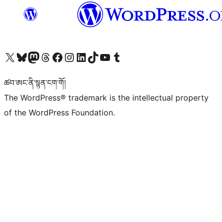
Visit our X (formerly Twitter) account
Visit our Bluesky account
Visit our Mastodon account
Visit our Threads account
Visit our Facebook page
Visit our Instagram account
Visit our LinkedIn account
Visit our TikTok account
Visit our YouTube channel
Visit our Tumblr account
ཚབ་ཨང་ནི་སྙན་ངག་གོ།
The WordPress® trademark is the intellectual property
of the WordPress Foundation.