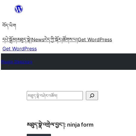
Skip
to
བོད་ཡིག
content
དཔེ་སྒྲོམ།
མཐུད་སྣེ།
News
ངེད་ཀྱི་སྐོར།
ཚོགས་པ།
Get WordPress
Get WordPress
Plugin Directory
བཤེར་
འཚོལ།
མཐུད་སྣེ་འགྲེལ་བྱང་།:
ninja form