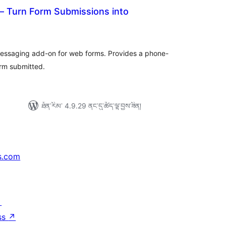
 Turn Form Submissions into
ེང་
ོག་
་།
messaging add-on for web forms. Provides a phone-
orm submitted.
ཐོན་རིམ་ 4.9.29 ནང་དུ་ཚོད་ལྟ་བྱས་ཟིན།
s.com
↗
ss
↗