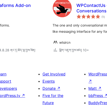
jaforms Add-on
WPContactUs –
Conversations
གད
(1
)
འཇ
ཆ་
ཚང
forms.
The one and only conversational 
like messaging interface for any f
wtsircn
4.8.28 ནང་དུ་ཚོད་ལྟ་བྱས་ཟིན།
སྒྲིག་འཇུག་བྱས་ཚད། 10+
earn
Get Involved
WordPres
upport
Events
↗
evelopers
Donate
↗
Matt
↗
ordPress.tv
↗
Five for the
bbPress
Future
BuddyPre