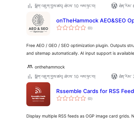
སྒྲིག་འཇུག་བྱས་ཚད། ཐེངས་ 10 ལས་ཉུང་བ།
ཐོན་རིམ་ 
onTheHammock AEO&SEO Opt
གདེང་
(0
)
འཇོག་
ཆ་
ཚང་།
Free AEO / GEO / SEO optimization plugin. Outputs str
and sitemap automatically. AI input support is available
onthehammock
སྒྲིག་འཇུག་བྱས་ཚད། ཐེངས་ 10 ལས་ཉུང་བ།
ཐོན་རིམ་ 
Rssemble Cards for RSS Fee
གདེང་
(0
)
འཇོག་
ཆ་
ཚང་།
Display multiple RSS feeds as OGP image card grids. 