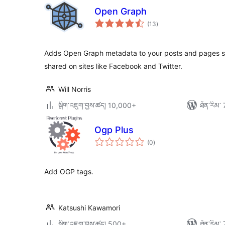
Open Graph
གདེང་
(13
)
འཇོག་
ཆ་
ཚང་།
Adds Open Graph metadata to your posts and pages so
shared on sites like Facebook and Twitter.
Will Norris
སྒྲིག་འཇུག་བྱས་ཚད། 10,000+
ཐོན་རིམ་ 
Ogp Plus
གདེང་
(0
)
འཇོག་
ཆ་
ཚང་།
Add OGP tags.
Katsushi Kawamori
སྒྲིག་འཇུག་བྱས་ཚད། 500+
ཐོན་རིམ་ 