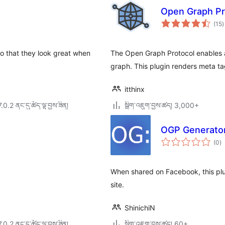
Open Graph Pr
ག
(15
)
འ
ཆ
ཚ
 that they look great when
The Open Graph Protocol enables a
graph. This plugin renders meta ta
itthinx
7.0.2 ནང་དུ་ཚོད་ལྟ་བྱས་ཟིན།
སྒྲིག་འཇུག་བྱས་ཚད། 3,000+
OGP Generato
གད
(0
)
འཇ
ཆ་
ཚང
When shared on Facebook, this plu
site.
ShinichiN
7.0.2 ནང་དུ་ཚོད་ལྟ་བྱས་ཟིན།
སྒྲིག་འཇུག་བྱས་ཚད། 60+