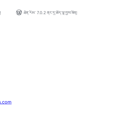
།
ཐོན་རིམ་ 7.0.2 ནང་དུ་ཚོད་ལྟ་བྱས་ཟིན།
s.com
↗