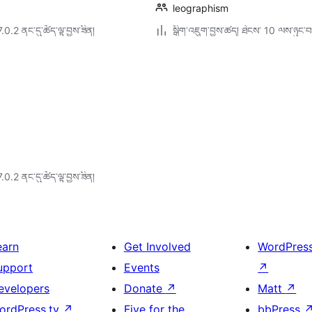
leographism
7.0.2 ནང་དུ་ཚོད་ལྟ་བྱས་ཟིན།
སྒྲིག་འཇུག་བྱས་ཚད། ཐེངས་ 10 ལས་ཉུང་བ
7.0.2 ནང་དུ་ཚོད་ལྟ་བྱས་ཟིན།
earn
Get Involved
WordPres
upport
Events
↗
evelopers
Donate
↗
Matt
↗
ordPress.tv
↗
Five for the
bbPress