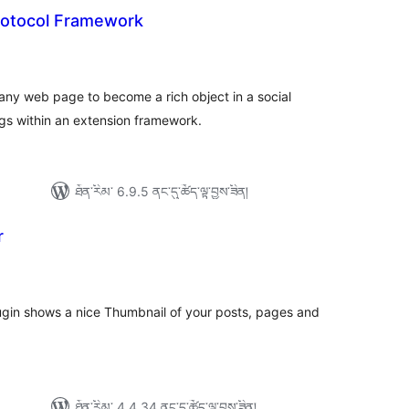
otocol Framework
དེང་
ཇོག་
་
ང་།
ny web page to become a rich object in a social
gs within an extension framework.
ཐོན་རིམ་ 6.9.5 ནང་དུ་ཚོད་ལྟ་བྱས་ཟིན།
r
ེང་
ོག་
་།
gin shows a nice Thumbnail of your posts, pages and
ཐོན་རིམ་ 4.4.34 ནང་དུ་ཚོད་ལྟ་བྱས་ཟིན།