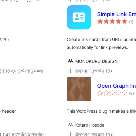
Simple Link E
གད
(1
)
འཇ
ཆ་
ཚང
ます。
Create link cards from URLs or int
automatically for link previews.
MONOKURO DESIGN
6.1.10 ནང་དུ་ཚོད་ལྟ་བྱས་ཟིན།
སྒྲིག་འཇུག་བྱས་ཚད། 10+
Open Graph link
གད
(0
)
འཇ
ཆ་
ཚང
e header
This WordPress plugin makes a link
Kotaro Hosoda
4.1.42 ནང་དུ་ཚོད་ལྟ་བྱས་ཟིན།
སྒྲིག་འཇུག་བྱས་ཚད། 10+