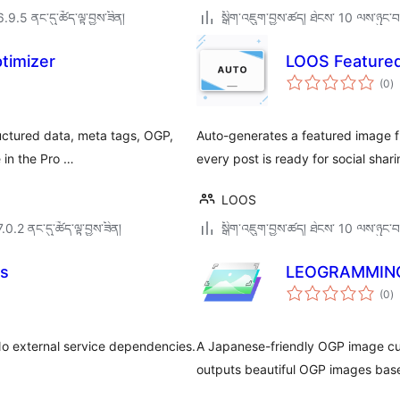
6.9.5 ནང་དུ་ཚོད་ལྟ་བྱས་ཟིན།
སྒྲིག་འཇུག་བྱས་ཚད། ཐེངས་ 10 ལས་ཉུང་བ
imizer
LOOS Feature
གད
(0
)
འཇ
ཆ་
ཚང
uctured data, meta tags, OGP,
Auto-generates a featured image f
 in the Pro …
every post is ready for social shar
LOOS
7.0.2 ནང་དུ་ཚོད་ལྟ་བྱས་ཟིན།
སྒྲིག་འཇུག་བྱས་ཚད། ཐེངས་ 10 ལས་ཉུང་བ
ds
LEOGRAMMI
གད
(0
)
འཇ
ཆ་
ཚང
No external service dependencies.
A Japanese-friendly OGP image cu
outputs beautiful OGP images base