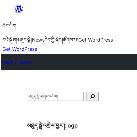
Skip
to
བོད་ཡིག
content
དཔེ་སྒྲོམ།
མཐུད་སྣེ།
News
ངེད་ཀྱི་སྐོར།
ཚོགས་པ།
Get WordPress
Get WordPress
Plugin Directory
བཤེར་
འཚོལ།
མཐུད་སྣེ་འགྲེལ་བྱང་།:
ogp