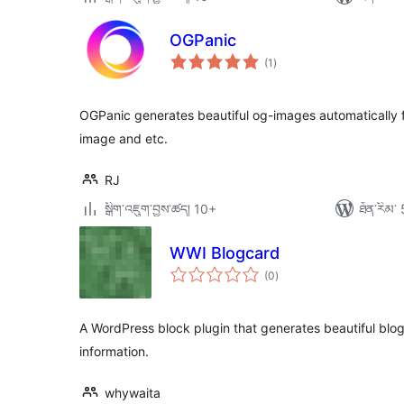
OGPanic
གདེང་
(1
)
འཇོག་
ཆ་
ཚང་།
OGPanic generates beautiful og-images automatically fr
image and etc.
RJ
སྒྲིག་འཇུག་བྱས་ཚད། 10+
ཐོན་རིམ་ 
WWI Blogcard
གདེང་
(0
)
འཇོག་
ཆ་
ཚང་།
A WordPress block plugin that generates beautiful bl
information.
whywaita