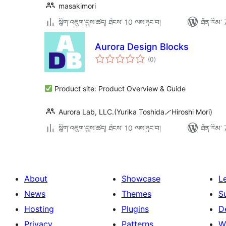
masakimori
སྒྲིག་འཇུག་བྱས་ཚད། ཐེངས་ 10 ལས་ཉུང་བ།
ཐོན་རིམ་ 
Aurora Design Blocks
གདེང་
(0
)
འཇོག་
ཆ་
ཚང་།
Product site: Product Overview & Guide
Aurora Lab, LLC.(Yurika Toshida／Hiroshi Mori)
སྒྲིག་འཇུག་བྱས་ཚད། ཐེངས་ 10 ལས་ཉུང་བ།
ཐོན་རིམ་ 
About
Showcase
L
News
Themes
S
Hosting
Plugins
D
Privacy
Patterns
W