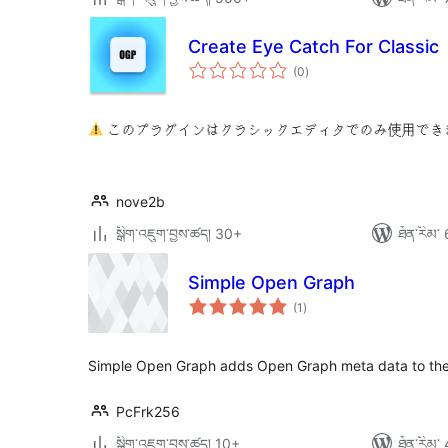
Create Eye Catch For Classic
གདེང་
(0
)
འཇོག་
ཆ་
ཚང་།
このプラグインはクラシックエディタでのみ使用でき
nove2b
སྒྲིག་འཇུག་བྱས་ཚད། 30+
ཐོན་རིམ་ 
Simple Open Graph
གདེང་
(1
)
འཇོག་
ཆ་
ཚང་།
Simple Open Graph adds Open Graph meta data to th
PcFrk256
སྒྲིག་འཇུག་བྱས་ཚད། 10+
ཐོན་རིམ་ 