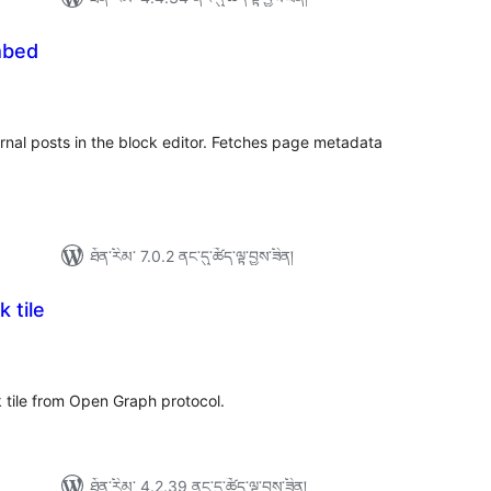
mbed
ེང་
ོག་
་།
ernal posts in the block editor. Fetches page metadata
ཐོན་རིམ་ 7.0.2 ནང་དུ་ཚོད་ལྟ་བྱས་ཟིན།
 tile
ེང་
ོག་
་།
 tile from Open Graph protocol.
ཐོན་རིམ་ 4.2.39 ནང་དུ་ཚོད་ལྟ་བྱས་ཟིན།