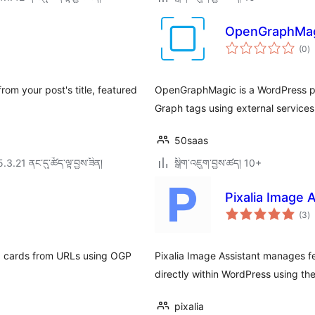
OpenGraphMa
གད
(0
)
འཇ
ཆ་
ཚང
om your post's title, featured
OpenGraphMagic is a WordPress pl
Graph tags using external service
50saas
5.3.21 ནང་དུ་ཚོད་ལྟ་བྱས་ཟིན།
སྒྲིག་འཇུག་བྱས་ཚད། 10+
Pixalia Image 
གད
(3
)
འཇ
ཆ་
ཚང
og cards from URLs using OGP
Pixalia Image Assistant manages f
directly within WordPress using the
pixalia