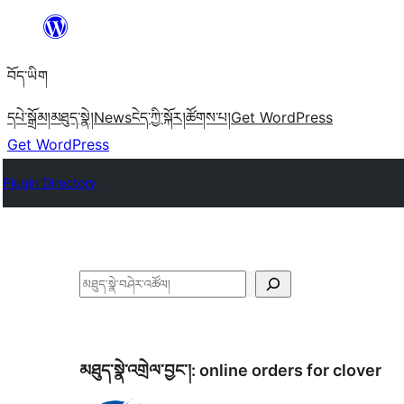
Skip
to
བོད་ཡིག
content
དཔེ་སྒྲོམ།
མཐུད་སྣེ།
News
ངེད་ཀྱི་སྐོར།
ཚོགས་པ།
Get WordPress
Get WordPress
Plugin Directory
བཤེར་
འཚོལ།
མཐུད་སྣེ་འགྲེལ་བྱང་།:
online orders for clover