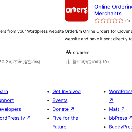
Online Orderi
Merchants
གད
(0
)
འཇ
ཆ་
ཚང
rders from your Wordpress website
OrderEm Online Orders for Clover 
website and have it sent directly 
orderem
7.0.2 ནང་དུ་ཚོད་ལྟ་བྱས་ཟིན།
སྒྲིག་འཇུག་བྱས་ཚད། 10+
earn
Get Involved
WordPres
upport
Events
↗
evelopers
Donate
↗
Matt
↗
ordPress.tv
↗
Five for the
bbPress
Future
BuddyPre