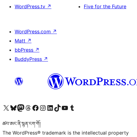
WordPress.tv
↗
Five for the Future
WordPress.com
↗
Matt
↗
bbPress
↗
BuddyPress
↗
Visit our X (formerly Twitter) account
Visit our Bluesky account
Visit our Mastodon account
Visit our Threads account
Visit our Facebook page
Visit our Instagram account
Visit our LinkedIn account
Visit our TikTok account
Visit our YouTube channel
Visit our Tumblr account
ཚབ་ཨང་ནི་སྙན་ངག་གོ།
The WordPress® trademark is the intellectual property