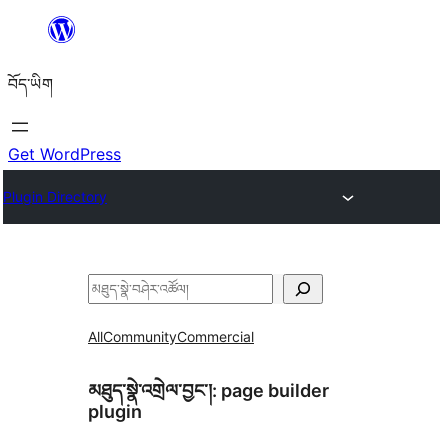
Skip
to
བོད་ཡིག
content
Get WordPress
Plugin Directory
བཤེར་
འཚོལ།
All
Community
Commercial
མཐུད་སྣེ་འགྲེལ་བྱང་།:
page builder
plugin