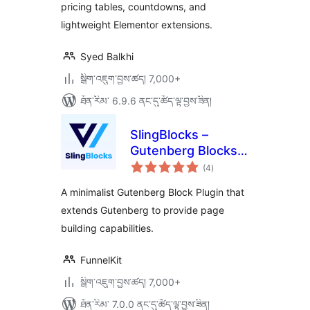
pricing tables, countdowns, and
lightweight Elementor extensions.
Syed Balkhi
སྒྲིག་འཇུག་བྱས་ཚད། 7,000+
ཐོན་རིམ་ 6.9.6 ནང་དུ་ཚོད་ལྟ་བྱས་ཟིན།
SlingBlocks –
Gutenberg Blocks
གདེང་
by FunnelKit
(4
)
འཇོག་
ཆ་
(Formerly
ཚང་།
A minimalist Gutenberg Block Plugin that
WooFunnels)
extends Gutenberg to provide page
building capabilities.
FunnelKit
སྒྲིག་འཇུག་བྱས་ཚད། 7,000+
ཐོན་རིམ་ 7.0.0 ནང་དུ་ཚོད་ལྟ་བྱས་ཟིན།