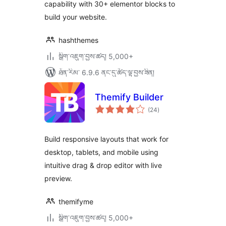
capability with 30+ elementor blocks to
build your website.
hashthemes
སྒྲིག་འཇུག་བྱས་ཚད། 5,000+
ཐོན་རིམ་ 6.9.6 ནང་དུ་ཚོད་ལྟ་བྱས་ཟིན།
Themify Builder
གདེང་
(24
)
འཇོག་
ཆ་
ཚང་།
Build responsive layouts that work for
desktop, tablets, and mobile using
intuitive drag & drop editor with live
preview.
themifyme
སྒྲིག་འཇུག་བྱས་ཚད། 5,000+