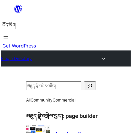
Skip
to
བོད་ཡིག
content
Get WordPress
Plugin Directory
བཤེར་
འཚོལ།
All
Community
Commercial
མཐུད་སྣེ་འགྲེལ་བྱང་།:
page builder