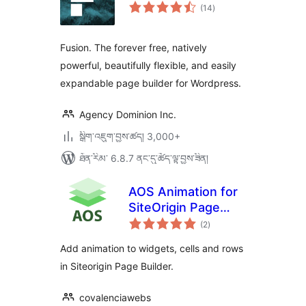
གདེང་
(14
)
འཇོག་
ཆ་
ཚང་།
Fusion. The forever free, natively
powerful, beautifully flexible, and easily
expandable page builder for Wordpress.
Agency Dominion Inc.
སྒྲིག་འཇུག་བྱས་ཚད། 3,000+
ཐོན་རིམ་ 6.8.7 ནང་དུ་ཚོད་ལྟ་བྱས་ཟིན།
AOS Animation for
SiteOrigin Page
གདེང་
Builder
(2
)
འཇོག་
ཆ་
ཚང་།
Add animation to widgets, cells and rows
in Siteorigin Page Builder.
covalenciawebs