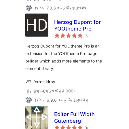
ཐོན་རིམ་ 7.0.3 ནང་དུ་ཚོད་ལྟ་བྱས་ཟིན།
Herzog Dupont for
YOOtheme Pro
གདེང་
(6
)
འཇོག་
ཆ་
ཚང་།
Herzog Dupont for YOOtheme Pro is an
extension for the YOOtheme Pro page
builder which adds more elements to the
element library.
forrestkirby
སྒྲིག་འཇུག་བྱས་ཚད། 4,000+
ཐོན་རིམ་ 6.9.6 ནང་དུ་ཚོད་ལྟ་བྱས་ཟིན།
Editor Full Width
Gutenberg
གདེང་
(18
)