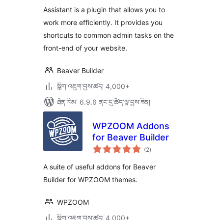
ཆ་
ཚང་།
Assistant is a plugin that allows you to
work more efficiently. It provides you
shortcuts to common admin tasks on the
front-end of your website.
Beaver Builder
སྒྲིག་འཇུག་བྱས་ཚད། 4,000+
ཐོན་རིམ་ 6.9.6 ནང་དུ་ཚོད་ལྟ་བྱས་ཟིན།
WPZOOM Addons
for Beaver Builder
གདེང་
(2
)
འཇོག་
ཆ་
ཚང་།
A suite of useful addons for Beaver
Builder for WPZOOM themes.
WPZOOM
སྒྲིག་འཇུག་བྱས་ཚད། 4,000+