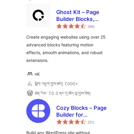
Ghost Kit – Page
Builder Blocks,
གདེང་
Motion Effects &
(46
)
འཇོག་
ཆ་
Extensions
ཚང་།
Create engaging websites using over 25
advanced blocks featuring motion
effects, smooth animations, and robust
extensions.
nK
སྒྲིག་འཇུག་བྱས་ཚད། 7,000+
ཐོན་རིམ་ 7.0.3 ནང་དུ་ཚོད་ལྟ་བྱས་ཟིན།
Cozy Blocks – Page
Builder for
གདེང་
Gutenberg Editor &
(21
)
འཇོག་
ཆ་
FSE with 700+
ཚང་།
Build any WordPress site without