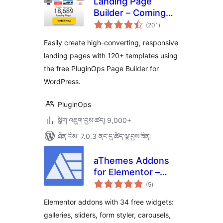
Landing Page
Builder – Coming
གདེང་
Soon page,
(201
)
འཇོག་
ཆ་
Maintenance Mode,
ཚང་།
Easily create high-converting, responsive
Lead Page,
landing pages with 120+ templates using
WordPress Landing
the free PluginOps Page Builder for
Pages
WordPress.
PluginOps
སྒྲིག་འཇུག་བྱས་ཚད། 9,000+
ཐོན་རིམ་ 7.0.3 ནང་དུ་ཚོད་ལྟ་བྱས་ཟིན།
aThemes Addons
for Elementor –
གདེང་
Widgets, Sliders,
(5
)
འཇོག་
ཆ་
Galleries & Form
ཚང་།
Elementor addons with 34 free widgets:
Styler
galleries, sliders, form styler, carousels,