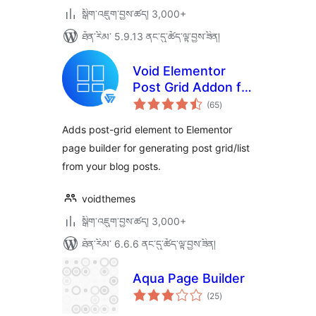
སྒྲིག་འཇུག་བྱས་ཚད། 3,000+
ཐོན་རིམ་ 5.9.13 ནང་དུ་ཚོད་ལྟ་བྱས་ཟིན།
Void Elementor
Post Grid Addon for
གདེང་
Elementor Page
(65
)
འཇོག་
ཆ་
builder
ཚང་།
Adds post-grid element to Elementor
page builder for generating post grid/list
from your blog posts.
voidthemes
སྒྲིག་འཇུག་བྱས་ཚད། 3,000+
ཐོན་རིམ་ 6.6.6 ནང་དུ་ཚོད་ལྟ་བྱས་ཟིན།
Aqua Page Builder
གདེང་
(25
)
འཇོག་
ཆ་