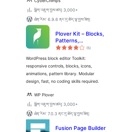
CyberChimps
སྒྲིག་འཇུག་བྱས་ཚད། 3,000+
ཐོན་རིམ་ 6.9.6 ནང་དུ་ཚོད་ལྟ་བྱས་ཟིན།
Plover Kit – Blocks,
Patterns,
གདེང་
Responsive Layout
(5
)
འཇོག་
ཆ་
and Gutenberg
ཚང་།
WordPress block editor Toolkit:
Editor
responsive controls, blocks, icons,
Enhancements
animations, pattern library. Modular
design, fast, no coding skills required.
WP Plover
སྒྲིག་འཇུག་བྱས་ཚད། 3,000+
ཐོན་རིམ་ 7.0.3 ནང་དུ་ཚོད་ལྟ་བྱས་ཟིན།
Fusion Page Builder