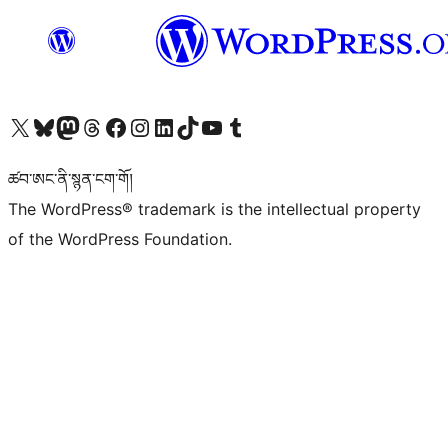
Visit our X (formerly Twitter) account
Visit our Bluesky account
Visit our Mastodon account
Visit our Threads account
Visit our Facebook page
Visit our Instagram account
Visit our LinkedIn account
Visit our TikTok account
Visit our YouTube channel
Visit our Tumblr account
ཚབ་ཨང་ནི་སྙན་ངག་གོ།
The WordPress® trademark is the intellectual property
of the WordPress Foundation.