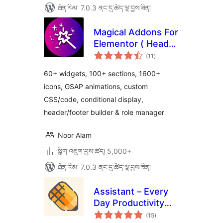
ཐོན་རིམ་ 7.0.3 ནང་དུ་ཚོད་ལྟ་བྱས་ཟིན།
Magical Addons For
Elementor ( Header
གདེང་
Footer Builder, Free
(11
)
འཇོག་
ཆ་
Elementor Widgets,
ཚང་།
60+ widgets, 100+ sections, 1600+
Elementor
icons, GSAP animations, custom
Templates Library )
CSS/code, conditional display,
header/footer builder & role manager
Noor Alam
སྒྲིག་འཇུག་བྱས་ཚད། 5,000+
ཐོན་རིམ་ 7.0.3 ནང་དུ་ཚོད་ལྟ་བྱས་ཟིན།
Assistant – Every
Day Productivity
གདེང་
Apps
(15
)
འཇོག་