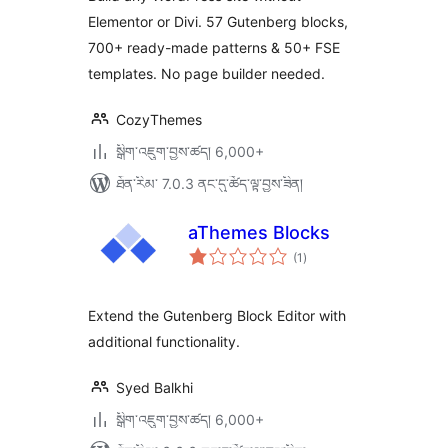
Patterns, 58 Blocks
Elementor or Divi. 57 Gutenberg blocks,
& Templates
700+ ready-made patterns & 50+ FSE
templates. No page builder needed.
CozyThemes
སྒྲིག་འཇུག་བྱས་ཚད། 6,000+
ཐོན་རིམ་ 7.0.3 ནང་དུ་ཚོད་ལྟ་བྱས་ཟིན།
aThemes Blocks
གདེང་
(1
)
འཇོག་
ཆ་
ཚང་།
Extend the Gutenberg Block Editor with
additional functionality.
Syed Balkhi
སྒྲིག་འཇུག་བྱས་ཚད། 6,000+