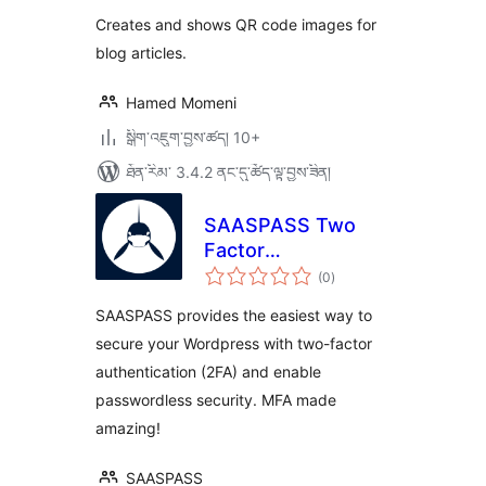
Creates and shows QR code images for
blog articles.
Hamed Momeni
སྒྲིག་འཇུག་བྱས་ཚད། 10+
ཐོན་རིམ་ 3.4.2 ནང་དུ་ཚོད་ལྟ་བྱས་ཟིན།
SAASPASS Two
Factor
གདེང་
Authentication –
(0
)
འཇོག་
ཆ་
2FA
ཚང་།
SAASPASS provides the easiest way to
secure your Wordpress with two-factor
authentication (2FA) and enable
passwordless security. MFA made
amazing!
SAASPASS