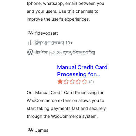
(phone, whatsapp, email) between you
and your users. Use this channels to
improve the user's experiences.
fldevopsart
སྒྲིག་འཇུག་བྱས་ཚད། 10+
ཐོན་རིམ་ 5.2.25 ནང་དུ་ཚོད་ལྟ་བྱས་ཟིན།
Manual Credit Card
Processing for
གདེང་
WooCommerce
(3
)
འཇོག་
ཆ་
ཚང་།
Our Manual Credit Card Processing for
WooCommerce extension allows you to
start taking payments fast and securely
through the WooCommerce system.
James