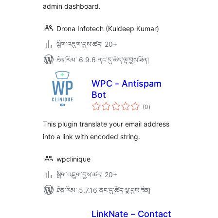
admin dashboard.
Drona Infotech (Kuldeep Kumar)
སྒྲིག་འཇུག་བྱས་ཚད། 20+
ཐོན་རིམ་ 6.9.6 ནང་དུ་ཚོད་ལྟ་བྱས་ཟིན།
WPC – Antispam
Bot
གདེང་
(0
)
འཇོག་
ཆ་
ཚང་།
This plugin translate your email address
into a link with encoded string.
wpclinique
སྒྲིག་འཇུག་བྱས་ཚད། 20+
ཐོན་རིམ་ 5.7.16 ནང་དུ་ཚོད་ལྟ་བྱས་ཟིན།
LinkNate – Contact