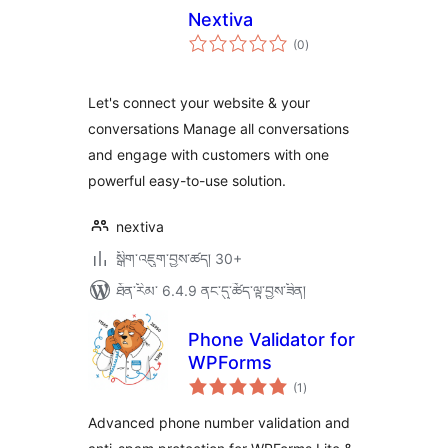
Nextiva
གདེང་
(0
)
འཇོག་
ཆ་
ཚང་།
Let's connect your website & your
conversations Manage all conversations
and engage with customers with one
powerful easy-to-use solution.
nextiva
སྒྲིག་འཇུག་བྱས་ཚད། 30+
ཐོན་རིམ་ 6.4.9 ནང་དུ་ཚོད་ལྟ་བྱས་ཟིན།
Phone Validator for
WPForms
གདེང་
(1
)
འཇོག་
ཆ་
ཚང་།
Advanced phone number validation and