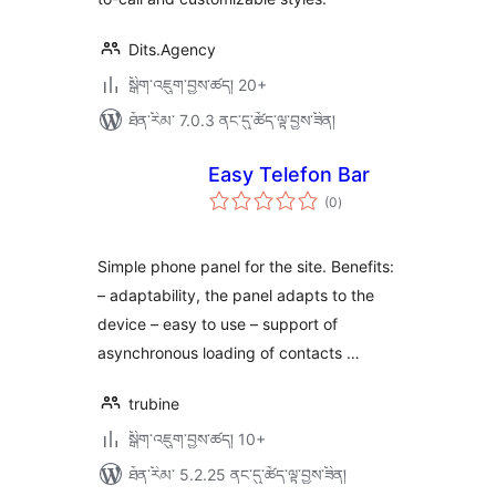
Dits.Agency
སྒྲིག་འཇུག་བྱས་ཚད། 20+
ཐོན་རིམ་ 7.0.3 ནང་དུ་ཚོད་ལྟ་བྱས་ཟིན།
Easy Telefon Bar
གདེང་
(0
)
འཇོག་
ཆ་
ཚང་།
Simple phone panel for the site. Benefits:
– adaptability, the panel adapts to the
device – easy to use – support of
asynchronous loading of contacts …
trubine
སྒྲིག་འཇུག་བྱས་ཚད། 10+
ཐོན་རིམ་ 5.2.25 ནང་དུ་ཚོད་ལྟ་བྱས་ཟིན།