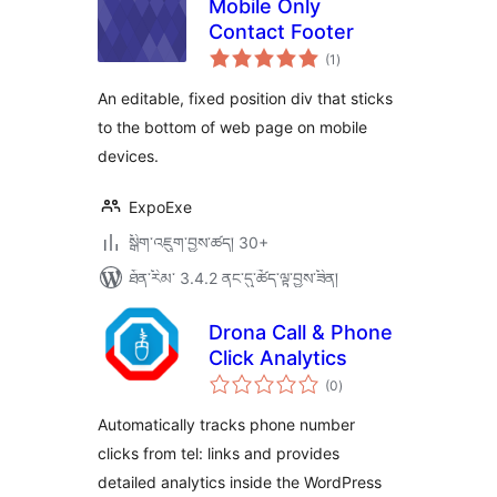
Mobile Only
Contact Footer
གདེང་
(1
)
འཇོག་
ཆ་
ཚང་།
An editable, fixed position div that sticks
to the bottom of web page on mobile
devices.
ExpoExe
སྒྲིག་འཇུག་བྱས་ཚད། 30+
ཐོན་རིམ་ 3.4.2 ནང་དུ་ཚོད་ལྟ་བྱས་ཟིན།
Drona Call & Phone
Click Analytics
གདེང་
(0
)
འཇོག་
ཆ་
ཚང་།
Automatically tracks phone number
clicks from tel: links and provides
detailed analytics inside the WordPress