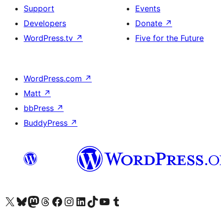
Support
Events
Developers
Donate
↗
WordPress.tv
↗
Five for the Future
WordPress.com
↗
Matt
↗
bbPress
↗
BuddyPress
↗
Visit our X (formerly Twitter) account
Visit our Bluesky account
Visit our Mastodon account
Visit our Threads account
Visit our Facebook page
Visit our Instagram account
Visit our LinkedIn account
Visit our TikTok account
Visit our YouTube channel
Visit our Tumblr account