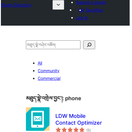
Submit a plugin
Plugin Directory
My favorites
Log in
བཤེར་
འཚོལ།
All
Community
Commercial
མཐུད་སྣེ་འགྲེལ་བྱང་།:
phone
LDW Mobile
Contact Optimizer
གདེང་
(5
)
འཇོག་