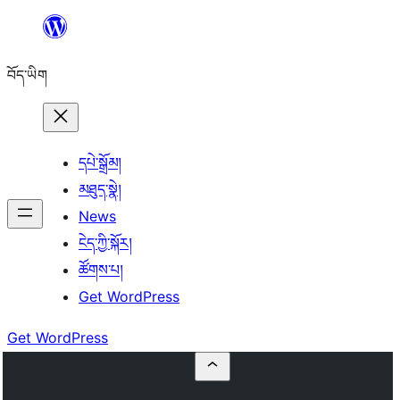
Skip
to
བོད་ཡིག
content
དཔེ་སྒྲོམ།
མཐུད་སྣེ།
News
ངེད་ཀྱི་སྐོར།
ཚོགས་པ།
Get WordPress
Get WordPress