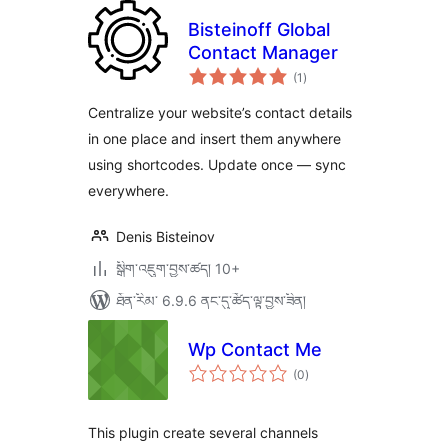
Bisteinoff Global
Contact Manager
གདེང་
(1
)
འཇོག་
ཆ་
ཚང་།
Centralize your website’s contact details
in one place and insert them anywhere
using shortcodes. Update once — sync
everywhere.
Denis Bisteinov
སྒྲིག་འཇུག་བྱས་ཚད། 10+
ཐོན་རིམ་ 6.9.6 ནང་དུ་ཚོད་ལྟ་བྱས་ཟིན།
Wp Contact Me
གདེང་
(0
)
འཇོག་
ཆ་
ཚང་།
This plugin create several channels