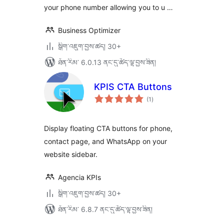
your phone number allowing you to u …
Business Optimizer
སྒྲིག་འཇུག་བྱས་ཚད། 30+
ཐོན་རིམ་ 6.0.13 ནང་དུ་ཚོད་ལྟ་བྱས་ཟིན།
KPIS CTA Buttons
གདེང་
(1
)
འཇོག་
ཆ་
ཚང་།
Display floating CTA buttons for phone,
contact page, and WhatsApp on your
website sidebar.
Agencia KPIs
སྒྲིག་འཇུག་བྱས་ཚད། 30+
ཐོན་རིམ་ 6.8.7 ནང་དུ་ཚོད་ལྟ་བྱས་ཟིན།