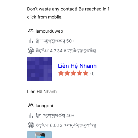
ཆ་
ཚང་།
Don’t waste any contact! Be reached in 1
click from mobile.
lamourduweb
སྒྲིག་འཇུག་བྱས་ཚད། 50+
ཐོན་རིམ་ 4.7.34 ནང་དུ་ཚོད་ལྟ་བྱས་ཟིན།
Liên Hệ Nhanh
གདེང་
(1
)
འཇོག་
ཆ་
ཚང་།
Liên Hệ Nhanh
luongdai
སྒྲིག་འཇུག་བྱས་ཚད། 40+
ཐོན་རིམ་ 6.0.13 ནང་དུ་ཚོད་ལྟ་བྱས་ཟིན།