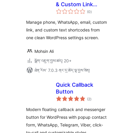
& Custom Link
གདེང་
Shortcodes
(0
)
འཇོག་
ཆ་
ཚང་།
Manage phone, WhatsApp, email, custom
link, and custom text shortcodes from
one clean WordPress settings screen.
Mohsin Ali
སྒྲིག་འཇུག་བྱས་ཚད། 20+
ཐོན་རིམ་ 7.0.3 ནང་དུ་ཚོད་ལྟ་བྱས་ཟིན།
Quick Callback
Button
གདེང་
(2
)
འཇོག་
ཆ་
ཚང་།
Modern floating callback and messenger
button for WordPress with popup contact
form, WhatsApp, Telegram, Viber, click-
to-call and customizable styles.