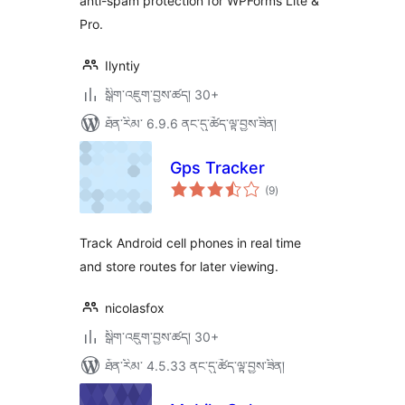
anti-spam protection for WPForms Lite &
Pro.
Ilyntiy
སྒྲིག་འཇུག་བྱས་ཚད། 30+
ཐོན་རིམ་ 6.9.6 ནང་དུ་ཚོད་ལྟ་བྱས་ཟིན།
Gps Tracker
གདེང་
(9
)
འཇོག་
ཆ་
ཚང་།
Track Android cell phones in real time
and store routes for later viewing.
nicolasfox
སྒྲིག་འཇུག་བྱས་ཚད། 30+
ཐོན་རིམ་ 4.5.33 ནང་དུ་ཚོད་ལྟ་བྱས་ཟིན།