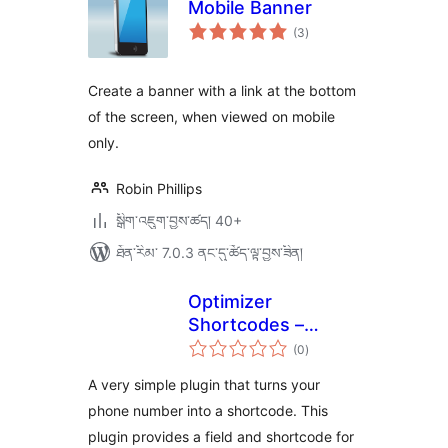
Mobile Banner
གདེང་
(3
)
འཇོག་
ཆ་
ཚང་།
Create a banner with a link at the bottom
of the screen, when viewed on mobile
only.
Robin Phillips
སྒྲིག་འཇུག་བྱས་ཚད། 40+
ཐོན་རིམ་ 7.0.3 ནང་དུ་ཚོད་ལྟ་བྱས་ཟིན།
Optimizer
Shortcodes –
གདེང་
Phone Number
(0
)
འཇོག་
ཆ་
ཚང་།
A very simple plugin that turns your
phone number into a shortcode. This
plugin provides a field and shortcode for