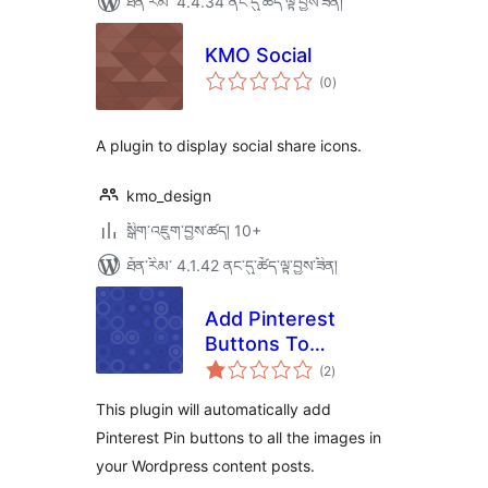
ཐོན་རིམ་ 4.4.34 ནང་དུ་ཚོད་ལྟ་བྱས་ཟིན།
KMO Social
གདེང་
(0
)
འཇོག་
ཆ་
ཚང་།
A plugin to display social share icons.
kmo_design
སྒྲིག་འཇུག་བྱས་ཚད། 10+
ཐོན་རིམ་ 4.1.42 ནང་དུ་ཚོད་ལྟ་བྱས་ཟིན།
Add Pinterest
Buttons To
གདེང་
WordPress Plugin
(2
)
འཇོག་
ཆ་
ཚང་།
This plugin will automatically add
Pinterest Pin buttons to all the images in
your Wordpress content posts.