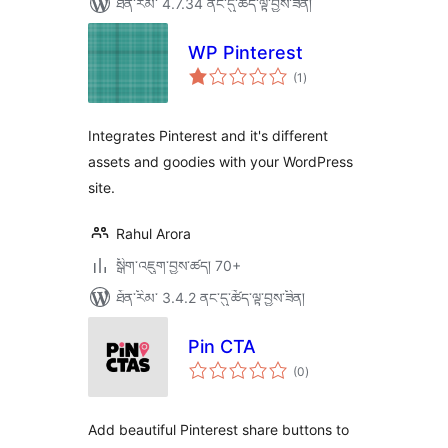
ཐོན་རིམ་ 4.7.34 ནང་དུ་ཚོད་ལྟ་བྱས་ཟིན།
WP Pinterest
གདེང་
(1
)
འཇོག་
ཆ་
ཚང་།
Integrates Pinterest and it's different
assets and goodies with your WordPress
site.
Rahul Arora
སྒྲིག་འཇུག་བྱས་ཚད། 70+
ཐོན་རིམ་ 3.4.2 ནང་དུ་ཚོད་ལྟ་བྱས་ཟིན།
Pin CTA
གདེང་
(0
)
འཇོག་
ཆ་
ཚང་།
Add beautiful Pinterest share buttons to