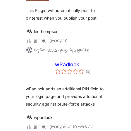
ཚང་།
This Plugin will automatically post to
pinterest when you publish your post.
leethompson
སྒྲིག་འཇུག་བྱས་ཚད། 10+
ཐོན་རིམ་ 3.5.2 ནང་དུ་ཚོད་ལྟ་བྱས་ཟིན།
wPadlock
གདེང་
(0
)
འཇོག་
ཆ་
ཚང་།
wPadlock adds an additional PIN field to
your login page and provides additional
security against brute-force attacks
wpadlock
སྒྲིག་འཇུག་བྱས་ཚད། ཐེངས་ 10 ལས་ཉུང་བ།