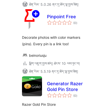
ཐོན་རིམ་ 5.0.26 ནང་དུ་ཚོད་ལྟ་བྱས་ཟིན།
Pinpoint Free
གདེང་
(0
)
འཇོག་
ཆ་
ཚང་།
Decorate photos with color markers
(pins). Every pin is a link too!
beinoriusju
སྒྲིག་འཇུག་བྱས་ཚད། ཐེངས་ 10 ལས་ཉུང་བ།
ཐོན་རིམ་ 5.5.19 ནང་དུ་ཚོད་ལྟ་བྱས་ཟིན།
Generator Razer
Gold Pin Store
གདེང་
(0
)
འཇོག་
ཆ་
ཚང་།
Razer Gold Pin Store