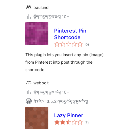
paulund
སྒྲིག་འཇུག་བྱས་ཚད། 10+
Pinterest Pin
Shortcode
གདེང་
(0
)
འཇོག་
ཆ་
ཚང་།
This plugin lets you insert any pin (image)
from Pinterest into post through the
shortcode.
webbolt
སྒྲིག་འཇུག་བྱས་ཚད། 10+
ཐོན་རིམ་ 3.5.2 ནང་དུ་ཚོད་ལྟ་བྱས་ཟིན།
Lazy Pinner
གདེང་
(7
)
འཇོག་
ཆ་