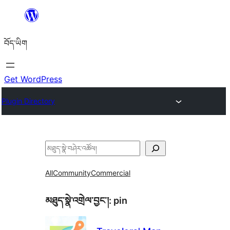
Skip
to
བོད་ཡིག
content
Get WordPress
Plugin Directory
བཤེར་
འཚོལ།
All
Community
Commercial
མཐུད་སྣེ་འགྲེལ་བྱང་།:
pin