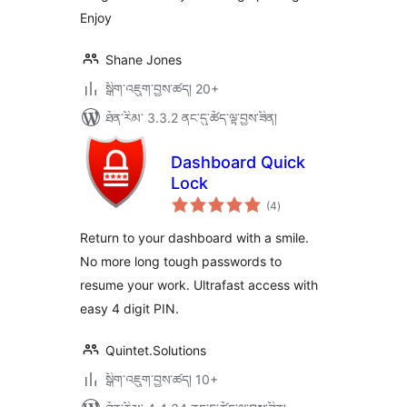
Enjoy
Shane Jones
སྒྲིག་འཇུག་བྱས་ཚད། 20+
ཐོན་རིམ་ 3.3.2 ནང་དུ་ཚོད་ལྟ་བྱས་ཟིན།
Dashboard Quick
Lock
གདེང་
(4
)
འཇོག་
ཆ་
ཚང་།
Return to your dashboard with a smile.
No more long tough passwords to
resume your work. Ultrafast access with
easy 4 digit PIN.
Quintet.Solutions
སྒྲིག་འཇུག་བྱས་ཚད། 10+