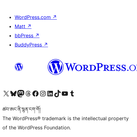
WordPress.com
↗
Matt
↗
bbPress
↗
BuddyPress
↗
Visit our X (formerly Twitter) account
Visit our Bluesky account
Visit our Mastodon account
Visit our Threads account
Visit our Facebook page
Visit our Instagram account
Visit our LinkedIn account
Visit our TikTok account
Visit our YouTube channel
Visit our Tumblr account
ཚབ་ཨང་ནི་སྙན་ངག་གོ།
The WordPress® trademark is the intellectual property
of the WordPress Foundation.