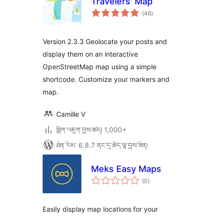
Travelers' Map
གདེང་
(46
)
འཇོག་
ཆ་
ཚང་།
Version 2.3.3 Geolocate your posts and
display them on an interactive
OpenStreetMap map using a simple
shortcode. Customize your markers and
map.
Camille V
སྒྲིག་འཇུག་བྱས་ཚད། 1,000+
ཐོན་རིམ་ 6.8.7 ནང་དུ་ཚོད་ལྟ་བྱས་ཟིན།
Meks Easy Maps
གདེང་
(0
)
འཇོག་
ཆ་
ཚང་།
Easily display map locations for your